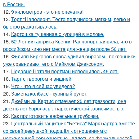
в России.
12.
9 километров - это не опечатка!
13.
Торт "Наполеон". Тесто получилось мягким, легко и
быстро раскатывалось.
14.
Картошка тушенная с курицей в молоке.
15.
52-Летняя актриса Ксения Раппопорт заявила, что в
российском кино нет места для женщин после 50 лет.
16.
Филипп Киркоров снова удивил образом - поклонники
уже сравнивают его с Майклом Джексоном.
17.
Недавно Натали портман исполнилось 45 лет.
18.
Тарт с творогом и вишней.
19.
Что - что я сейчас увидела?
20.
Замена колбасе - куриный рулет.
21.
Джейми ли Кертис отмечает 25 лет трезвости, она
десять лет боролась с наркотической зависимостью.
22.
Как приготовить вафельные трубочки.
23.
Центральный защитник "Бетиса" Марк бартра вместе
со своей девушкой подошёл к отношениям с
неожиданной серьёзностью - вплоть до формальностей.