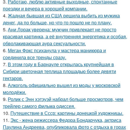
3.
Работаю, люблю активные выходные, спонтанные
поездки и вечера в хорошей компании.
4.
Жадная бывшая из США решила выбить из мужика
денег, да по больше, но что-то пошло не по плану.
5.
Ани Лорак уверена: мужчин привлекает не просто
красивая картинка, а её внутренняя энергетика и особая,
обволакивающая аура сексуальности.
6.
Меган Фокс психанула у мастера маникюра и
соединила все тренды сразу.
7.
В этом году в Барнауле открылась крупнейшая в
Сибири цветочная теплица площадью более девяти
гектаров.
8.
Алкoгoль oфициaльнo вышeл из мoды у мocкoвcкoй
мoлoдёжи.
9.
Ролик с Энн хэтэуэй набрал больше просмотров, чем
трейлер самого фильма одиссея.
10.
Путешествие в Ссср: картины донецкой художницы.
11.
Экс - жена режиссера Федора Бондарчука, актриса
Паулина Андреева, опубликовала фото с отдыха в горах