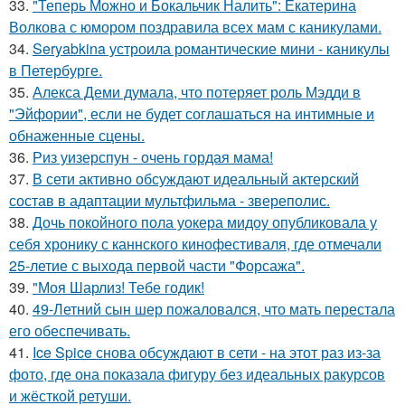
33.
"Теперь Можно и Бокальчик Налить": Екатерина
Волкова с юмором поздравила всех мам с каникулами.
34.
Seryabkina устроила романтические мини - каникулы
в Петербурге.
35.
Алекса Деми думала, что потеряет роль Мэдди в
"Эйфории", если не будет соглашаться на интимные и
обнаженные сцены.
36.
Риз уизерспун - очень гордая мама!
37.
В сети активно обсуждают идеальный актерский
состав в адаптации мультфильма - звереполис.
38.
Дочь покойного пола уокера мидоу опубликовала у
себя хронику с каннского кинофестиваля, где отмечали
25-летие с выхода первой части "Форсажа".
39.
"Моя Шарлиз! Тебе годик!
40.
49-Летний сын шер пожаловался, что мать перестала
его обеспечивать.
41.
Ice Spice снова обсуждают в сети - на этот раз из-за
фото, где она показала фигуру без идеальных ракурсов
и жёсткой ретуши.