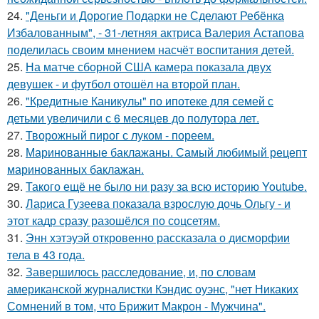
24.
"Деньги и Дорогие Подарки не Сделают Ребёнка
Избалованным", - 31-летняя актриса Валерия Астапова
поделилась своим мнением насчёт воспитания детей.
25.
На матче сборной США камера показала двух
девушек - и футбол отошёл на второй план.
26.
"Кредитные Каникулы" по ипотеке для семей с
детьми увеличили с 6 месяцев до полутора лет.
27.
Творожный пирог с луком - пореем.
28.
Маринованные баклажаны. Самый любимый рецепт
маринованных баклажан.
29.
Такого ещё не было ни разу за всю историю Youtube.
30.
Лариса Гузеева показала взрослую дочь Ольгу - и
этот кадр сразу разошёлся по соцсетям.
31.
Энн хэтэуэй откровенно рассказала о дисморфии
тела в 43 года.
32.
Завершилось расследование, и, по словам
американской журналистки Кэндис оуэнс, "нет Никаких
Сомнений в том, что Брижит Макрон - Мужчина".