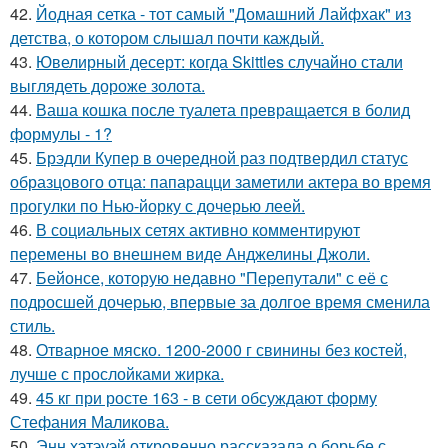
42.
Йодная сетка - тот самый "Домашний Лайфхак" из
детства, о котором слышал почти каждый.
43.
Ювелирный десерт: когда Skittles случайно стали
выглядеть дороже золота.
44.
Ваша кошка после туалета превращается в болид
формулы - 1?
45.
Брэдли Купер в очередной раз подтвердил статус
образцового отца: папарацци заметили актера во время
прогулки по Нью-йорку с дочерью леей.
46.
В социальных сетях активно комментируют
перемены во внешнем виде Анджелины Джоли.
47.
Бейонсе, которую недавно "Перепутали" с её с
подросшей дочерью, впервые за долгое время сменила
стиль.
48.
Отварное мяско. 1200-2000 г свинины без костей,
лучше с прослойками жирка.
49.
45 кг при росте 163 - в сети обсуждают форму
Стефания Маликова.
50.
Энн хэтэуэй откровенно рассказала о борьбе с