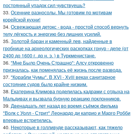
постоянный упадок сил чувствуешь?
33.
Осенние разносолы. Мы готовим по мотивам
корейской кухни!
34.
Освежающая детокс - вода - простой способ вернуть
телу лёгкость и энергию без лишних усилий.
35.
Золотой баран и каменный лев, найденные в
гробнице на археологических раскопках гонур - депе (от
2400 до 1600 г. до н. э. ) в Туркменистане.
36.
"Мне Было Очень Страшно": Алсу откровенно
призналась, как поменялась её жизнь после развода.
37.
"Корабли Чумы". В XVI - Xviii веках санитарное
состояние судов было крайне низким.
38.
Екатерина Климова поделилась кадрами с отдыха на
Мальдивах и вызвала бурную реакцию поклонников.
39.
Двенадцать лет назад во время съёмок фильма
"Волк с Уолл - Стрит" Леонардо ди каприо и Марго Робби
впервые встретились.
40.
Некоторые в голливуде рассказывают, как тяжело