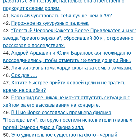
работать с Энн хэтэуэй, настолько она ответственно
подходит к своим ролям.
41.
Как в 45 чувствовать себя лучше, чем в 35?
42.
Пирожное из кукурузных палочек.
43.
"Толстый Человек Кажется Более Привлекательным":
звезда "кривого зеркала", сбросивший 80 кг, откровенно
рассказал о последствиях.
44.
Андрей Аршавин и Юлия Барановская неожиданно
воссоединились, чтобы отметить 18-летие дочери Яны.
45.
Личная жизнь тома харди скрыта за семью замками.
46.
Сок для ….
47.
Хотите быстрее прийти к своей цели и не тратить
время на ошибки?
48.
Егор крид все никак не может отпустить ситуацию с
хейтом за его высказывания на концерте.
49.
В Нью-йорке состоялась премьера фильма
"Последствия", которую посетили исполнители главных
ролей Кэмерон диас и Джона хилл.
50.
Это удивительное существо на фото - чёрный