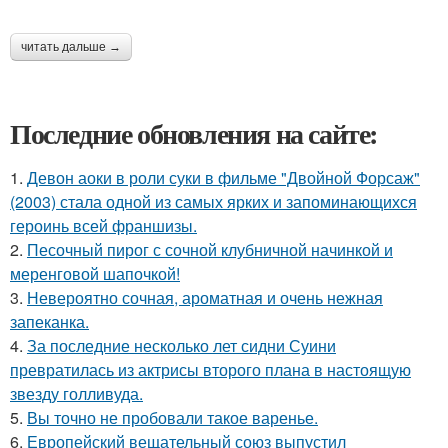
читать дальше →
Последние обновления на сайте:
1.
Девон аоки в роли суки в фильме "Двойной Форсаж"
(2003) стала одной из самых ярких и запоминающихся
героинь всей франшизы.
2.
Песочный пирог с сочной клубничной начинкой и
меренговой шапочкой!
3.
Невероятно сочная, ароматная и очень нежная
запеканка.
4.
За последние несколько лет сидни Суини
превратилась из актрисы второго плана в настоящую
звезду голливуда.
5.
Вы точно не пробовали такое варенье.
6.
Европейский вещательный союз выпустил