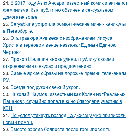
24.
В 2017 году Азиз Ансари, известный комик и активист
феминизма, был публично обвинён в сексуальном
домогательстве.
25.
Seryabkina устроила романтические мини - каникулы
в Петербурге.
26.
Эта гравюра Xvii века с изображением Иисуса
Христа в терновом венце названа "Единый Единою
Чертою".
27.
Прохор Шаляпин вновь удивил публику своими
откровениями о вкусах и предпочтениях.
28.
Самые яркие образы на дорожке премии телеканала
РУ.
29.
Всегда под рукой свежий укроп.
30.
Николай Наумов, известный как Колян из "Реальных
Пацанов", случайно попал в кино благодаря участию в
КВН.
31.
Не успел утихнуть развод - а джигану уже приписали
новый роман.
32.
Вместо заряда бодрости после тренировок ты