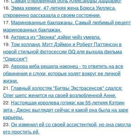
15.
Самая откровенная роль Александры даддарио!
16.
Эмма хеминг, 47-летняя жена Брюса Уиллиса,
откровенно рассказала о своем состоянии.
17.
Маринованные баклажаны. Самый любимый рецепт
маринованных баклажан.
18.
Актриса из "Звонка" дэйви чейз умерла.
19.
Том холланд, Мэтт Дэймон и Роберт Паттинсон в
новой стильной фотосессии GQ для выхода фильма
"Одиссея"!
20.
Аврора киба решила наконец - то ответить на все
обвинения и слухи, которые ходят вокруг ее личной
жизни.
21.
Главный холостяк "Битвы Экстрасенсов" сдался:
Олег шепс женится на своей возлюбленной Анне.
22.
Настоящая королева готики: как 55-летняя Кэтрин
зета - Джонс выглядит сейчас и какой она была на заре
карьеры.
23.
Он изменил ей со своей ассистенткой, но она смогла
его простить ей.