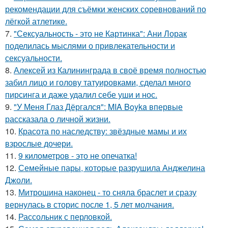
рекомендации для съёмки женских соревнований по
лёгкой атлетике.
7.
"Сексуальность - это не Картинка": Ани Лорак
поделилась мыслями о привлекательности и
сексуальности.
8.
Алексей из Калининграда в своё время полностью
забил лицо и голову татуировками, сделал много
пирсинга и даже удалил себе уши и нос.
9.
"У Меня Глаз Дёргался": MIA Boyka впервые
рассказала о личной жизни.
10.
Красота по наследству: звёздные мамы и их
взрослые дочери.
11.
9 километров - это не опечатка!
12.
Семейные пары, которые разрушила Анджелина
Джоли.
13.
Митрошина наконец - то сняла браслет и сразу
вернулась в сторис после 1, 5 лет молчания.
14.
Рассольник с перловкой.