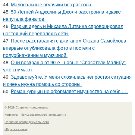
44.
Малосольные огурчики без рассола.
45.
50-Летней Анджелины Джоли расстроила и даже
напугала фанатов.
46.
Разрыв адель и Михаила Литвина спровоцировал
настоящий переполох в сети.
47.
После расставания с джиганом Оксана Самойлова
впервые опубликовала фото в постели с
полуобнаженным мужчиной.
48.
Они возвращают 90-е - новые "Спасатели Малибу"
уже снимают.
49.
Здравствуйте. У меня сложилась непростая ситуация
и очень нужна помощь со стороны.
50.
Роман курцын не оформляет имущество на себя ….
© 2026 Современная девушка
Контакты
Пользовательское соглашение
Политика конфидециальности
Обратная связь