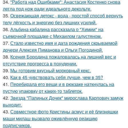
34.
"Работа над Ошибками": Анастасия Костенко снова
легла под нож ради идеального декольте.
35.
Освежающая детокс - вода - простой способ вернуть
телу лёгкость и энергию без лишних усилий.
36.
Альбина кабалина рассказала о "Химии" на
съемочной площадке с Михаилом галустяном.
37.
Стало известно имя и дата рождения скрываемой
дочери Алексея Пиманова и Ольги Погодиной.
38.
Ксения Бородина пожаловалась на лишний вес и
отсутствие прогресса в похудении.
39.
Мы готовим вкусный морковный кекс.
40.
Как в 45 чувствовать себя лучше, чем в 35?
41.
Перебирала его вещи и в рюкзаке наткнулась на
пустую упаковку от каких-то таблеток.
42.
Звезда "Папиных Дочек" мирослава Карпович замуж
выходит.
43.
Совместное фото Кристины асмус и её близняшки
маши милаш вызвало оживлённую реакцию
подписчиков.