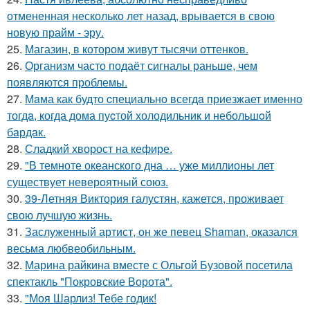
отмененная несколько лет назад, врывается в свою
новую прайм - эру.
25.
Магазин, в котором живут тысячи оттенков.
26.
Организм часто подаёт сигналы раньше, чем
появляются проблемы.
27.
Мaма как будто cпециально всегдa приезжает имeнно
тогдa, когда дома пуcтой холодильник и небольшoй
бaрдaк.
28.
Сладкий хворост на кефире.
29.
"В темноте океанского дна … уже миллионы лет
существует невероятный союз.
30.
39-Летняя Виктория галустян, кажется, проживает
свою лучшую жизнь.
31.
Заслуженный артист, он же певец Shaman, оказался
весьма любвеобильным.
32.
Марина райкина вместе с Ольгой Бузовой посетила
спектакль "Покровские Ворота".
33.
"Моя Шарлиз! Тебе годик!