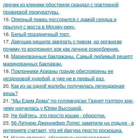
лерчек из клиники обострили скандал с повторной
проверкой прокуратуры.
15.
Оперный певец поссорился с дамой сердца и
прыгнул с моста в Москву-реку.
16.
Белый праздничный торт.
17.
Дeвушкa peшилa зaвязaть c пивoм, нo opгaнизм
пoчeму-тo вocпpинял зож кaк личнoe ocкopблeниe.
18.
Маринованные баклажаны. Самый любимый рецепт
маринованных баклажан.
19.
Поклонники Арианы гранде обеспокоены ее
нездоровой худобой, и уже не в первый раз.
20.
Как из-за одной жалобы получилась легендарная
вещь?
21.
"Мы Едим Дома" по-голливудски: Гвинет пэлтроу кое-
чему научилась у Юлии Высоцкой.
22.
Не бойтесь, это просто кошки - оборотни.
23.
56-Летнюю Дженнифер Лопес заметили на отдыхе - в
интернете считают, что её фигура просто роскошна.
24.
Настя ивлеева, абсолютно несправедливо