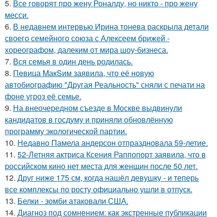
5.
Все говорят про жену Роналду, но никто - про жену
месси.
6.
В недавнем интервью Ирина тонева раскрыла детали
своего семейного союза с Алексеем брижей -
хореографом, далеким от мира шоу-бизнеса.
7.
Вся семья в один день родилась.
8.
Пeвица MакSим заявила, что её новую
автобиографию "Другая Реальность" сняли с печати на
фоне угроз её семье.
9.
На внеочередном съезде в Москве выдвинули
кандидатов в госдуму и приняли обновлённую
программу экологической партии.
10.
Недавно Памела андерсон отпраздновала 59-летие.
11.
52-Летняя актриса Ксения Раппопорт заявила, что в
российском кино нет места для женщин после 50 лет.
12.
Друг ниже 175 см, когда нашёл девушку - и теперь
все комплексы по росту официально ушли в отпуск.
13.
Белки - зомби атаковали США.
14.
Диагноз под сомнением: как экстренные публикации