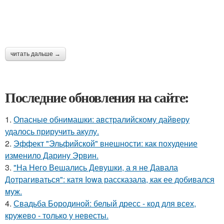
читать дальше →
Последние обновления на сайте:
1.
Опасные обнимашки: австралийскому дайверу
удалось приручить акулу.
2.
Эффект "Эльфийской" внешности: как похудение
изменило Дарину Эрвин.
3.
"На Него Вешались Девушки, а я не Давала
Дотрагиваться": катя Iowa рассказала, как ее добивался
муж.
4.
Свадьба Бородиной: белый дресс - код для всех,
кружево - только у невесты.