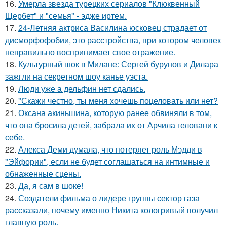
16.
Умерла звезда турецких сериалов "Клюквенный
Щербет" и "семья" - эдже иртем.
17.
24-Летняя актриса Василина юсковец страдает от
дисморфофобии, это расстройства, при котором человек
неправильно воспринимает свое отражение.
18.
Культурный шок в Милане: Сергей бурунов и Дилара
зажгли на секретном шоу канье уэста.
19.
Люди уже а дельфин нет сдались.
20.
"Скажи честно, ты меня хочешь поцеловать или нет?
21.
Оксана акиньшина, которую ранее обвиняли в том,
что она бросила детей, забрала их от Арчила геловани к
себе.
22.
Алекса Деми думала, что потеряет роль Мэдди в
"Эйфории", если не будет соглашаться на интимные и
обнаженные сцены.
23.
Да, я сам в шоке!
24.
Создатели фильма о лидере группы сектор газа
рассказали, почему именно Никита кологривый получил
главную роль.