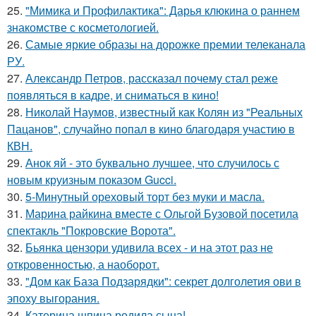
25.
"Мимика и Профилактика": Дарья клюкина о раннем
знакомстве с косметологией.
26.
Самые яркие образы на дорожке премии телеканала
РУ.
27.
Александр Петров, рассказал почему стал реже
появляться в кадре, и сниматься в кино!
28.
Николай Наумов, известный как Колян из "Реальных
Пацанов", случайно попал в кино благодаря участию в
КВН.
29.
Анок яй - это буквально лучшее, что случилось с
новым круизным показом Gucci.
30.
5-Минутный ореховый торт без муки и масла.
31.
Марина райкина вместе с Ольгой Бузовой посетила
спектакль "Покровские Ворота".
32.
Бьянка цензори удивила всех - и на этот раз не
откровенностью, а наоборот.
33.
"Дом как База Подзарядки": секрет долголетия ови в
эпоху выгорания.
34.
Катерина шпица родила сына!