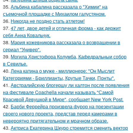
35.
Альбина кабалина рассказала о "Химии" на
съемочной площадке с Михаилом галустяном.
36.
Никогда не поздно стать атлетом!
37.
47 лет, двое детей и отличная форма - как держит
себя Анна Ковальчук.
38.
Мария кожевникова рассказала о возвращении в
сериал "Универ".
39.
Могила Христофора Колумба, Кафедральныи собор
в Севилье.
40.
Лена катина о муже - миллионере: "Он Мыслит
Категориями - Бриллианты, Крутые Тачки, Понты".
41.
Австралийскую блогершу ли халтон после появления
на фестивале Coachella начали называть "Самой
Красивой Девушкой в Мире", сообщает New York Post.
42.
Барби Феррейра произвела фурор на презентации
своего нового проекта, представ перед камерами в
невероятно притягательном и мрачном образе.
43.
Актриса Екатерина Шкуро стремится сменить вектор