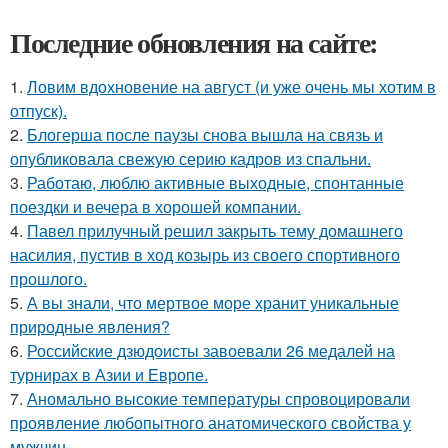
Последние обновления на сайте:
1.
Ловим вдохновение на август (и уже очень мы хотим в
отпуск).
2.
Блогерша после паузы снова вышла на связь и
опубликовала свежую серию кадров из спальни.
3.
Работаю, люблю активные выходные, спонтанные
поездки и вечера в хорошей компании.
4.
Павел прилучный решил закрыть тему домашнего
насилия, пустив в ход козырь из своего спортивного
прошлого.
5.
А вы знали, что мертвое море хранит уникальные
природные явления?
6.
Российские дзюдоисты завоевали 26 медалей на
турнирах в Азии и Европе.
7.
Аномально высокие температуры спровоцировали
проявление любопытного анатомического свойства у
мужчин.