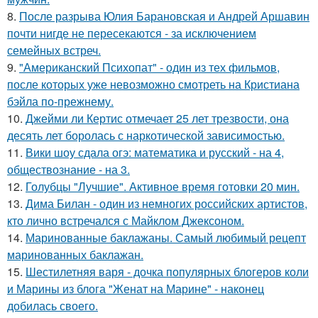
8.
После разрыва Юлия Барановская и Андрей Аршавин
почти нигде не пересекаются - за исключением
семейных встреч.
9.
"Американский Психопат" - один из тех фильмов,
после которых уже невозможно смотреть на Кристиана
бэйла по-прежнему.
10.
Джейми ли Кертис отмечает 25 лет трезвости, она
десять лет боролась с наркотической зависимостью.
11.
Вики шоу сдала огэ: математика и русский - на 4,
обществознание - на 3.
12.
Голубцы "Лучшие". Активное время готовки 20 мин.
13.
Дима Билан - один из немногих российских артистов,
кто лично встречался с Майклом Джексоном.
14.
Маринованные баклажаны. Самый любимый рецепт
маринованных баклажан.
15.
Шестилетняя варя - дочка популярных блогеров коли
и Марины из блога "Женат на Марине" - наконец
добилась своего.