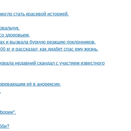
 могло стать красивой историей.
овальчук.
со здоровьем.
ах и вызвала бурную реакцию поклонников.
 кг и рассказал, как диабет спас ему жизнь.
вала недавний скандал с участием известного
озревающим её в анорексии.
.
фории".
бби?