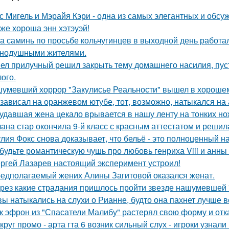
с Мигель и Мэрайя Кэри - одна из самых элегантных и обсу
 же хороша энн хэтэуэй!
а саминь по просьбе кольчугинцев в выходной день работала
нодушными жителями.
ел прилучный решил закрыть тему домашнего насилия, пуст
ого.
умевший хоррор "Закулисье Реальности" вышел в хорошем
 зависал на оранжевом ютубе, тот, возможно, натыкался на
удавшая жена цекало врывается в нашу ленту на тонких но
ана стар окончила 9-й класс с красным аттестатом и реши
лия Фокс снова доказывает, что бельё - это полноценный н
будьте романтическую чушь про любовь генриха Viii и анны
ргей Лазарев настоящий эксперимент устроил!
едполагаемый жених Алины Загитовой оказался женат.
рез какие страдания пришлось пройти звезде нашумевшей
вы натыкались на слухи о Рианне, будто она пахнет лучше 
к эфрон из "Спасатели Малибу" растерял свою форму и отк
круг промо - арта гта 6 возник сильный слух - игроки узнал