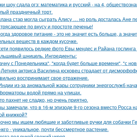
ки шоу сдала огэ: математика и русский - на 4, обществознан
лый праздничный торт.
лана стар могла сыграть Алису … но роль досталась Ане п
трясающее по вкусу и простоте печенье!
огда здоровое питание - это не значит есть больше, а зна
ельных веществ в каждом кусочке.
сети появилось редкие фото Евы мендес и Райана гослинга
льшивый шницель. Ингредиенты:
ачну с Понедельника", "когда будет больше времени", "с но
-Летняя актриса Василина юсковец страдает от дисморфофо
вильно воспринимает свое отражение.
Индии из-за аномальной жары сотрудники энергослужб нач
форматоры водой прямо на улицах.
то пахнет не сладко, но очень приятно.
вы замечали, что в 16-м эпизоде 9-го сезона вместо Росса н
ой книжкой?
очно мы ищем любящие и заботливые ручки для собачки Г
нкго - уникальное, почти бессмертное растение.
егда под рукой свежий укроп.