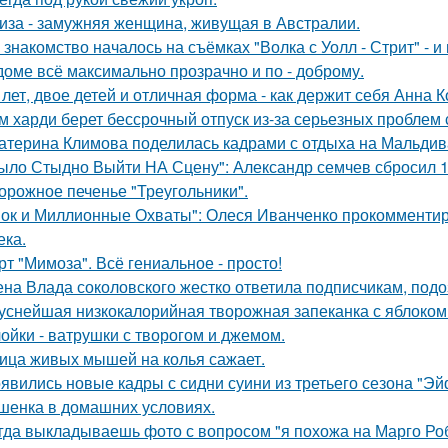
иза - замужняя женщина, живущая в Австралии.
 знакомство началось на съёмках "Волка с Уолл - Стрит" - и
доме всё максимально прозрачно и по - доброму.
 лет, двое детей и отличная форма - как держит себя Анна К
м харди берет бессрочный отпуск из-за серьезных проблем 
атерина Климова поделилась кадрами с отдыха на Мальдив
ыло Стыдно Выйти НА Сцену": Александр семчев сбросил 100
орожное печенье "Треугольники".
ок и Миллионные Охваты": Олеся Иванченко прокомментиро
ека.
рт "Мимоза". Всё гениальное - просто!
на Влада соколовского жестко ответила подписчикам, под
уснейшая низкокалорийная творожная запеканка с яблоком
ойки - ватрушки с творогом и джемом.
ица живых мышей на колья сажает.
явились новые кадры с сидни суини из третьего сезона "Эй
шенка в домашних условиях.
гда выкладываешь фото с вопросом "я похожа на Марго Ро