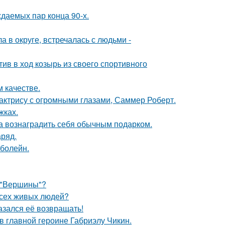
ждаемых пар конца 90-х.
 в округе, встречалась с людьми -
ив в ход козырь из своего спортивного
 качестве.
 актрису с огромными глазами, Саммер Роберт.
жках.
ла вознаградить себя обычным подарком.
аряд.
 болейн.
 "Вершины"?
всех живых людей?
азался её возвращать!
и в главной героине Габриэлу Чикин.