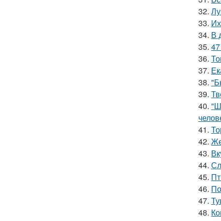
32.
Лу
33.
Их
34.
В 
35.
47
36.
То
37.
Ек
38.
"Б
39.
Тв
40.
"Ш
челов
41.
То
42.
Же
43.
Вк
44.
Сл
45.
Пт
46.
По
47.
Ту
48.
Ко