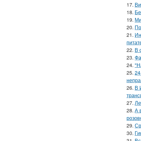
17.
Ви
18.
Бе
19.
Ми
20.
По
21.
Ин
питат
22.
В 
23.
Фа
24.
"Н
25.
24
непра
26.
В 
транс
27.
Ле
28.
А 
розов
29.
Ср
30.
Ги
31.
Вс