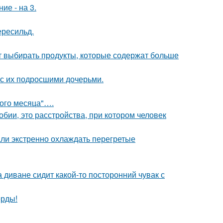
ие - на 3.
ересильд.
чит выбирать продукты, которые содержат больше
 с их подросшими дочерьми.
вого месяца"….
бии, это расстройства, при котором человек
али экстренно охлаждать перегретые
а диване сидит какой-то посторонний чувак с
ерды!