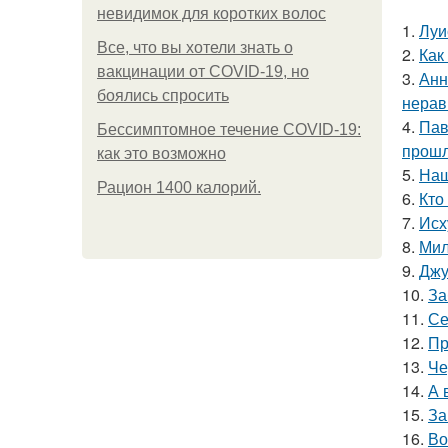
невидимок для коротких волос
1.
Луи
Все, что вы хотели знать о
2.
Как
вакцинации от COVID-19, но
3.
Анн
боялись спросить
нерав
4.
Пав
Бессимптомное течение COVID-19:
прошл
как это возможно
5.
Наш
Рацион 1400 калорий.
6.
Кто
7.
Исх
8.
Мил
9.
Джу
10.
За
11.
Се
12.
Пр
13.
Че
14.
А 
15.
За
16.
Во