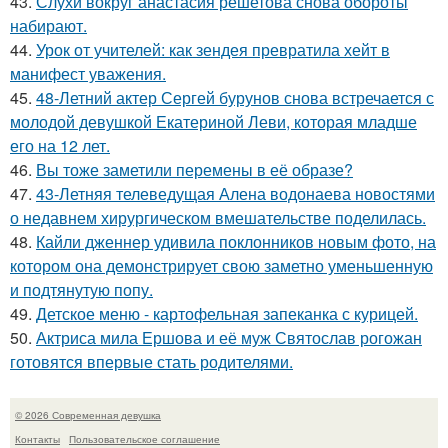
43.
Слухи вокруг анастасия решетова снова обороты
набирают.
44.
Урок от учителей: как зендея превратила хейт в
манифест уважения.
45.
48-Летний актер Сергей бурунов снова встречается с
молодой девушкой Екатериной Леви, которая младше
его на 12 лет.
46.
Вы тоже заметили перемены в её образе?
47.
43-Летняя телеведущая Алена водонаева новостями
о недавнем хирургическом вмешательстве поделилась.
48.
Кайли дженнер удивила поклонников новым фото, на
котором она демонстрирует свою заметно уменьшенную
и подтянутую попу.
49.
Детское меню - картофельная запеканка с курицей.
50.
Актриса мила Ершова и её муж Святослав рогожан
готовятся впервые стать родителями.
© 2026 Современная девушка
Контакты
Пользовательское соглашение