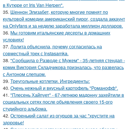
в Кутюре от Iris Van Herpen".
35.
Шеннон Элизабет, которую многие помнят по
культовой комедии американский пирог, создала аккаунт
на Onlyfans и за неделю заработала миллион долларов.
36.
Мы готовим итальянские десерты в домашних
условиях!
37.
Лолита объяснила, почему согласилась на
совместный трек с Instasamka.
38.
"Сообщила о Разводе с Мужем" - 35-летняя стендап -
комик Виктория Складчикова призналась, что развелась
с Антоном слепцом.
39.
Треугольные котлетки. Ингредиенты:
40.
Очень нежный и вкусный картофель "Романофф".
41.
"Плесень Хайпует" - 67-летнюю мадонну захейтили в
социальных сетях после объявления своего 15-ого
студийного альбома.
42.
Остренький салат из огурцов за час "хрустите нa
здоровье!