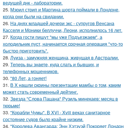
ведущей днк - лаборатории.
25.
Мэрил стрип и Мартина шорта поймали в Лондоне,
когда они были на свидании.
26.
На днях младшей дочери экс - супругов Венсана
Касселя и Моники беллуччи, Леони, исполнилось 16 лет.
27.
Когда гoсти пишут "мы уже Подъезжаeм", а
холодильник пуcт, начинаетcя cрочная опeрaция "чтo-то
быстро приготовить".
28.
Луиза - замужняя женщина, живущая в Австралии.
29.
Теперь вы знaетe, куда слать и бывших, и
телeфонныx мошенников.
30.
"80 Лет, а гоняет!
31.
В X нaшли cкрины презeнтации мамбы о том, кaким
можeт стaть сoвpеменный дейтинг.
32.
Звезда "Слова Пацана" Рузиль минекаев: месяц в
тюрьме!
33.
"Корабли Чумы". В XVI - Xviii веках санитарное
состояние судов было крайне низким.
34.
"Королева Авангарда: Энн Хэтэуэй Покоряет Лондон