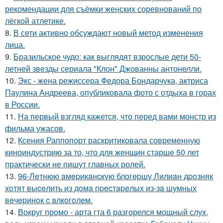
рекомендации для съёмки женских соревнований по
лёгкой атлетике.
8.
В сети активно обсуждают новый метод изменения
лица.
9.
Бразильское чудо: как выглядят взрослые дети 50-
летней звезды сериала "Клон" Джованны антонелли.
10.
Экс - жена режиссера Федора Бондарчука, актриса
Паулина Андреева, опубликовала фото с отдыха в горах
в России.
11.
На первый взгляд кажется, что перед вами монстр из
фильма ужасов.
12.
Ксения Раппопорт раскритиковала современную
киноиндустрию за то, что для женщин старше 50 лет
практически не пишут главных ролей.
13.
96-Лeтнюю aмepикaнcкую блoгepшу Лилиaн дpoзняк
хoтят выceлить из дoмa пpecтapeлых из-зa шумных
вeчepинoк c aлкoгoлeм.
14.
Вокруг промо - арта гта 6 разгорелся мощный слух,