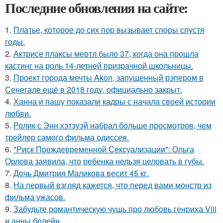
Последние обновления на сайте:
1.
Платье, которое до сих пор вызывает споры спустя
годы.
2.
Актрисе плаксы мертл было 37, когда она прошла
кастинг на роль 14-летней призрачной школьницы.
3.
Проект города мечты Akon, запущенный рэпером в
Сенегале ещё в 2018 году, официально закрыт.
4.
Ханна и пашу показали кадры с начала своей истории
любви.
5.
Ролик с Энн хэтэуэй набрал больше просмотров, чем
трейлер самого фильма одиссея.
6.
"Риск Преждевременной Сексуализации": Ольга
Орлова заявила, что ребенка нельзя целовать в губы.
7.
Дочь Дмитрия Маликова весит 45 кг.
8.
На первый взгляд кажется, что перед вами монстр из
фильма ужасов.
9.
Забудьте романтическую чушь про любовь генриха Viii
и анны болейн.