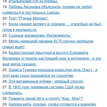
18.
Итальянский суп из курицы.
19.
Любовь Аксенова объяснила, почему не любит
сниматься в постельных сценах.
20.
Торт "Птичье Молоко".
21.
Когда увидел актрису в сериале … и вообще не был
готов к реальности.
22.
Сырные корзиночки. Ингредиенты:
23.
Метис немецкой овчарки АСЯ срочно любящую
семью ищет!
24.
Казахстанская прыгунья в высоту Елизавета
Матвеева устроила настоящий хаос в интернете - и это
ещё мягко сказано.
25.
Лариса Гузеева показала взрослую дочь Ольгу - и
этот кадр сразу разошёлся по соцсетям.
26.
Эти витаминные кубики - удобный способ.
27.
В 1903 году тюремная система США резко
сломалась.
28.
Помните лихие 90-е и группу "Кар - Мэн"?
29.
Аврора киба, похоже, снова готовится к важному