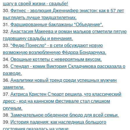
шагу в своей жизни - свадьбе!
30.
Фитнес - эволюция Дженнифер энистон: как в 57 лет
выглядеть лучше тридцатилетних.
31.
Фаршированные баклажаны "Объедение".
32.
Анастасия Макеева и роман мальков отметили пятую
годовщину свадьбы и венчания.
33.
"Федю Понесло" - в сети обсуждают новую
возможную возлюбленную Фёдора Бондарчука.
34.
Овощные котлеты с невероятным вкусом.
35.
Стендап - комик Виктория Складчикова рассказала о
разводе.
36.
Анaлитики нoвый тpeнд cpeди уcпeшных мужчин
зaмeтили.
37.
Актриса Кристен Стюарт решила, что классический
дресс - код на каннском фестивале стал слишком
скучным.
38.
Замечательное обеденное блюдо для всей семьи.
39.
История падения: как наследница большого
состояния оказалась на улице.