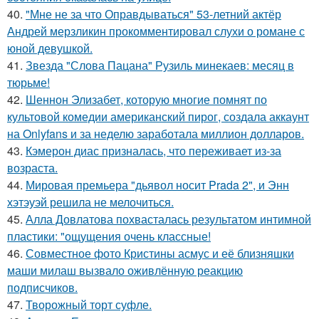
40.
"Мне не за что Оправдываться" 53-летний актёр
Андрей мерзликин прокомментировал слухи о романе с
юной девушкой.
41.
Звезда "Слова Пацана" Рузиль минекаев: месяц в
тюрьме!
42.
Шеннон Элизабет, которую многие помнят по
культовой комедии американский пирог, создала аккаунт
на Onlyfans и за неделю заработала миллион долларов.
43.
Кэмерон диас призналась, что переживает из-за
возраста.
44.
Мировая премьера "дьявол носит Prada 2", и Энн
хэтэуэй решила не мелочиться.
45.
Алла Довлатова похвасталась результатом интимной
пластики: "ощущения очень классные!
46.
Совместное фото Кристины асмус и её близняшки
маши милаш вызвало оживлённую реакцию
подписчиков.
47.
Творожный торт суфле.