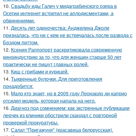
10.
Свадьбу иды Галич у мидаграбинского озера в
Осетии интернет встретил не аплодисментами, а
обвинениями.
11.
Десять лет одиночества: Анджелина Джоли
призналась, что ни с кем не встречалась после развода с
Брэдом питтом.
12.
Ксения Раппопорт раскритиковала современную
киноиндустрию за то, что для женщин старше 50 лет
практически не пишут главных ролей.
13.
Киш с грибами и курицей.
14.
Тыквенные булочки. Для приготовления
понадобится:
15.
Мало кто знает, но в 2005 году Леонардо ди каприо
отсидел модель, которая напала на него.
16.
Диагноз под сомнением: как экстренные публикации
лерчек из клиники обострили скандал с повторной
проверкой прокуратуры.
17.
Салат "Пригажуня" (красавица белорусская).