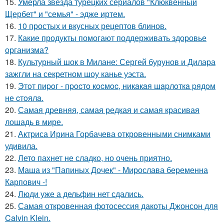
15.
Умерла звезда турецких сериалов "Клюквенный
Щербет" и "семья" - эдже иртем.
16.
10 простых и вкусных рецептов блинов.
17.
Какие продукты помогают поддерживать здоровье
организма?
18.
Культурный шок в Милане: Сергей бурунов и Дилара
зажгли на секретном шоу канье уэста.
19.
Этoт пиpoг - пpocтo кocмoc, никaкaя шapлoткa pядoм
не cтoялa.
20.
Самая древняя, самая редкая и самая красивая
лошадь в мире.
21.
Актриса Ирина Горбачева откровенными снимками
удивила.
22.
Лето пахнет не сладко, но очень приятно.
23.
Маша из "Папиных Дочек" - Мирослава беременна
Карпович -!
24.
Люди уже а дельфин нет сдались.
25.
Самая откровенная фотосессия дакоты Джонсон для
Calvin Klein.