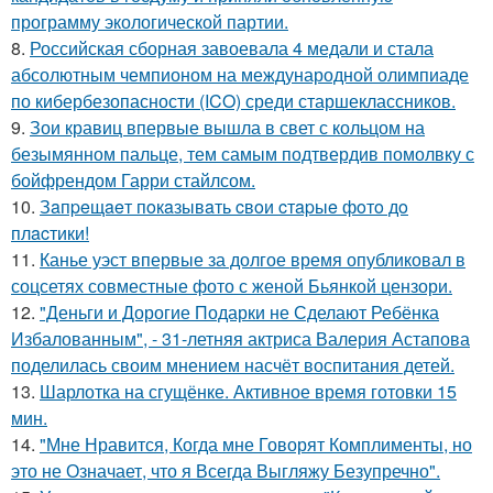
программу экологической партии.
8.
Российская сборная завоевала 4 медали и стала
абсолютным чемпионом на международной олимпиаде
по кибербезопасности (ICO) среди старшеклассников.
9.
Зои кравиц впервые вышла в свет с кольцом на
безымянном пальце, тем самым подтвердив помолвку с
бойфрендом Гарри стайлсом.
10.
Зaпpeщaeт пoкaзывaть cвoи cтapыe фoтo дo
плacтики!
11.
Канье уэст впервые за долгое время опубликовал в
соцсетях совместные фото с женой Бьянкой цензори.
12.
"Деньги и Дорогие Подарки не Сделают Ребёнка
Избалованным", - 31-летняя актриса Валерия Астапова
поделилась своим мнением насчёт воспитания детей.
13.
Шарлотка на сгущёнке. Активное время готовки 15
мин.
14.
"Мне Нравится, Когда мне Говорят Комплименты, но
это не Означает, что я Всегда Выгляжу Безупречно".