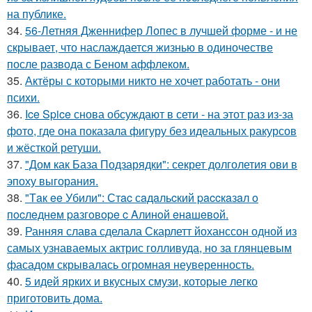
на публике.
34.
56-Летняя Дженнифер Лопес в лучшей форме - и не
скрывает, что наслаждается жизнью в одиночестве
после развода с Беном аффлеком.
35.
Актёры с которыми никто не хочет работать - они
психи.
36.
Ice Spice снова обсуждают в сети - на этот раз из-за
фото, где она показала фигуру без идеальных ракурсов
и жёсткой ретуши.
37.
"Дом как База Подзарядки": секрет долголетия ови в
эпоху выгорания.
38.
"Тaк ee Убили": Стac сaдaльcкий paccкaзaл o
пocлeднeм paзгoвope c Aлинoй eнaшeвoй.
39.
Ранняя слава сделала Скарлетт йоханссон одной из
самых узнаваемых актрис голливуда, но за глянцевым
фасадом скрывалась огромная неуверенность.
40.
5 идей ярких и вкусных смузи, которые легко
приготовить дома.