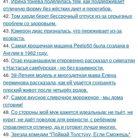
41.
Ирина тонева поделилась тем, как поддерживает
отличную форму без жёстких диет и перегибов.
42.
Том харди берет бессрочный отпуск из-за серьезных
проблем со здоровьем.
43.
Кэмерон диас призналась, что переживает из-за
возраста.
44.
Самая крошечная машинa Peelp50 была созданa в
Англии в 1962 году.
45.
Отар кушанашвили откровенно рассказал о симпатии
к Настасья самбурская - но без взаимности.
46.
39-Летняя модель и многодетная мама Елена
перминова рассказала, как ей удаётся сохранять
плоский живот после четырёх родов.
47.
Самое вкусное сливочное мороженое - мы дома
готовим!
48.
Со стороны мой муж кажется идеальным: не пьёт, не
курит, не даёт поводов для ревности, с ребёнком
справляется отлично, да и готовит лучше многих.
49.
Звезда комедии "Поймай Толстуху, Если Сможешь"