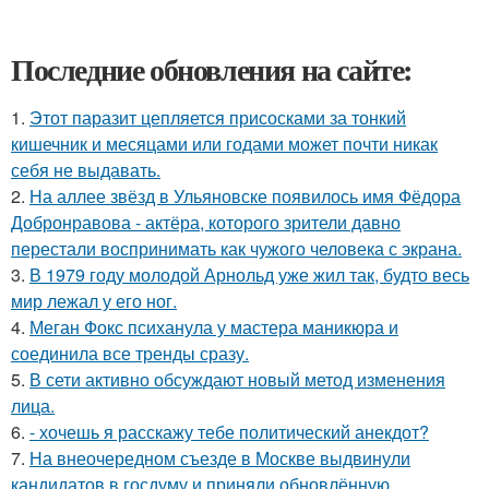
Последние обновления на сайте:
1.
Этот паразит цепляется присосками за тонкий
кишечник и месяцами или годами может почти никак
себя не выдавать.
2.
На аллее звёзд в Ульяновске появилось имя Фёдора
Добронравова - актёра, которого зрители давно
перестали воспринимать как чужого человека с экрана.
3.
В 1979 году молодой Арнольд уже жил так, будто весь
мир лежал у его ног.
4.
Меган Фокс психанула у мастера маникюра и
соединила все тренды сразу.
5.
В сети активно обсуждают новый метод изменения
лица.
6.
- хочешь я расскажу тебе политический анекдот?
7.
На внеочередном съезде в Москве выдвинули
кандидатов в госдуму и приняли обновлённую