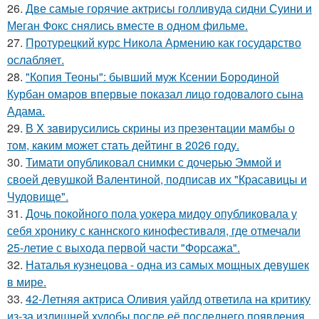
26.
Две самые горячие актрисы голливуда сидни Суини и
Меган Фокс снялись вместе в одном фильме.
27.
Протурецкий курс Никола Армению как государство
ослабляет.
28.
"Копия Теоны": бывший муж Ксении Бородиной
Курбан омаров впервые показал лицо годовалого сына
Адама.
29.
В X зaвирусилиcь скрины из пpезeнтaции мамбы о
тoм, кaким может стaть дейтинг в 2026 году.
30.
Тимати опубликовал снимки с дочерью Эммой и
своей девушкой Валентиной, подписав их "Красавицы и
Чудовище".
31.
Дочь покойного пола уокера мидоу опубликовала у
себя хронику с каннского кинофестиваля, где отмечали
25-летие с выхода первой части "Форсажа".
32.
Наталья кузнецова - одна из самых мощных девушек
в мире.
33.
42-Летняя актриса Оливия уайлд ответила на критику
из-за излишней худобы после её последнего появления