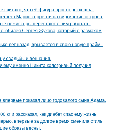
е считают, что её фигура просто роскошна.
-летнего Марио сорренти на виргинские острова.
ые режиссёры перестают с ним работать.
 с юбилея Сергея Жукова, который с размахом
ко лет назад, врывается в свою новую прайм -
ну свадьбы и венчания.
почему именно Никита кологривый получил
 впервые показал лицо годовалого сына Адама.
 кг и рассказал, как диабет спас ему жизнь.
черью, впервые за долгое время сменила стиль.
чшие образы весны.