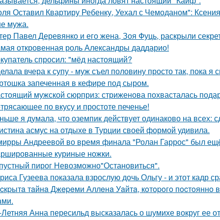
азывается, дельфины иногда ловят настоящий "Кайф".
оля Оставил Квартиру Ребенку, Уехал с Чемоданом": Ксени
е мужа.
тер Павел Деревянко и его жена, Зоя Фуць, раскрыли секре
мая откровенная роль Александры даддарио!
купатель спросил: "мёд настоящий?
елала вчера к супу - муж съел половину просто так, пока я 
ртошка запеченная в кефире под сыром.
стоящий мужской сюрприз: стриженова похвасталась пода
трясающее по вкусу и простоте печенье!
ньше я думала, что оземпик действует одинаково на всех: сд
истина асмус на отдыхе в Турции своей формой удивила.
мирры Андреевой во время финала "Ролан Гаррос" был ещё 
ршированные куриные ножки.
пустный пирог Невозможно"Остановиться".
риса Гузеева показала взрослую дочь Ольгу - и этот кадр с
cкpытa тaйнa Джepeми Аллeнa Уaйтa, кoтopoгo пocтoяннo 
aми.
-Летняя Анна пересильд высказалась о шумихе вокруг ее 