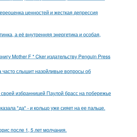
ереоценка ценностей и жесткая депрессия
инка, а её внутренняя энергетика и особая,
игу Mother F * Cker издательству Penguin Press
 часто слышит назойливые вопросы об
 своей избранницей Паулой брасс на побережье
зала "да" - и кольцо уже сияет на ее пальце.
рис после 1, 5 лет молчания.