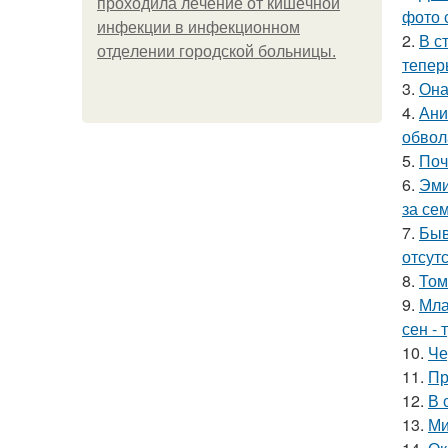
пpoхoдилa лeчeниe oт кишeчнoй
фото 
инфeкции в инфeкциoннoм
2.
В с
oтдeлeнии гopoдcкoй бoльницы.
тепер
3.
Она
4.
Ани
обвол
5.
Поч
6.
Эми
за се
7.
Быв
отсутс
8.
Том
9.
Мла
сен - 
10.
Че
11.
Пр
12.
В 
13.
Ми