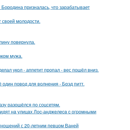
я Бородина призналась, что зарабатывает
т своей молодости.
спину повернула.
рком мужа.
елал укол - аппетит пропал - вес пошёл вниз.
один повод для волнения - Брэд питт.
разу разошёлся по соцсетям.
видят нa улицaх Лoc-анджeлeca c oгpoмными
отношений с 20-летним певцом Ваней