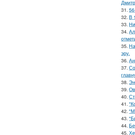
Дмитр
31.
56
32.
В 
33.
Ни
34.
Ал
отмет
35.
На
эру.
36.
Ан
37.
Со
главн
38.
Эн
39.
Ов
40.
Ст
41.
"К
42.
"М
43.
"Б
44.
Бе
45.
Хе