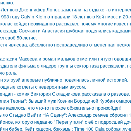
иенко.
-Летнюю Дженнифер Лопес заметили на отдыхе - в интернет
1993 году Calvin Klein отправили 18-летнюю Кейт мосс и 20
колас кейдж неожиданно рассказал, почему многие известн
ександр Овечкин и Анастасия шубская поделились кадрами
ил своё 50-летие.
стя ивлеева, абсолютно несправедливо отмененная несколь
астасия Макеева и роман мальков отметили пятую годовщи
здатели фильма о лидере группы сектор газа рассказали, 
ую роль.
н хэтэуэй впервые публично поделилась личной историей.
ощные котлеты с невероятным вкусом.
ендап - комик Виктория Складчикова рассказала о разводе.
опия Теоны": бывший муж Ксении Бородиной Курбан омаров
не казалось, что что-то плохое обязательно произойдет!
ыло Стыдно Выйти НА Сцену": Александр семчев сбросил 100
йонсе, которую недавно "Перепутали" с её с подросшей до
йли бибер, Кейт хадсон, бэкхэмы: Time 100 Gala собрал лу