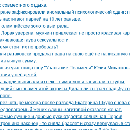
с совместного отдыха.
тране зафиксировали аномальный психологический сдвиг: п
ь настигают парней на 10 лет раньше.
 олимпийское золото выиграла.
 Лорак уверена: мужчин привлекает не просто красивая карт
акивающая аура сексуальности.
ему стоит их попробовать?
ли ратаковски продала права на свою ещё не написанную кн
мизначную сумму.
шая участница шоу "Уральские Пельмени" Юлия Михалкова
твии у неё детей.
а харди выписали из секс - символов и записали в скуфы.
дший сын знаменитой актрисы Дилан ли сыграл свадьбу со
тропе.
рез четыре месяца после развода Екатерина Шкуро снова ска
едполагаемый жених Алины Загитовой оказался женат.
самые лучшие и добрые руки отдается солнечная Перси!
трошина наконец - то сняла браслет и сразу вернулась в сто