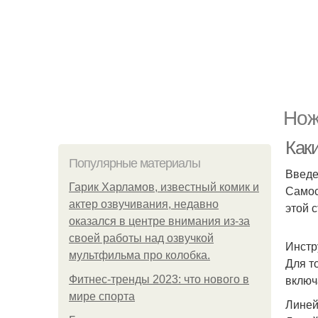
Нож
Как
Популярные материалы
Введ
Гарик Харламов, известный комик и
Самос
актер озвучивания, недавно
этой 
оказался в центре внимания из-за
своей работы над озвучкой
Инстр
мультфильма про колобка.
Для т
включ
Фитнес-тренды 2023: что нового в
мире спорта
Линей