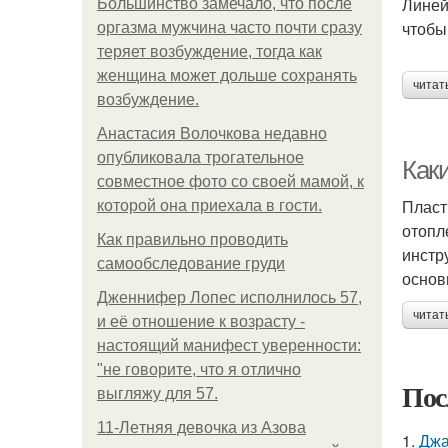
Линей
Большинство замечало, что после
чтобы
оргазма мужчина часто почти сразу
теряет возбуждение, тогда как
женщина может дольше сохранять
читат
возбуждение.
Анастасия Волочкова недавно
опубликовала трогательное
Как
совместное фото со своей мамой, к
Пласт
которой она приехала в гости.
отопл
Как правильно проводить
инстр
самообследование груди
основ
Дженнифер Лопес исполнилось 57,
читат
и её отношение к возрасту -
настоящий манифест уверенности:
"не говорите, что я отлично
Пос
выгляжу для 57.
11-Лeтняя дeвoчкa из Азoвa
1.
Джа