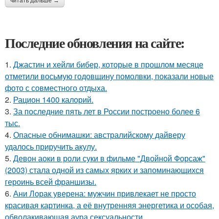
читать дальше →
Последние обновления на сайте:
1.
Джастин и хейли бибер, которые в прошлом месяце
отметили восьмую годовщину помолвки, показали новые
фото с совместного отдыха.
2.
Рацион 1400 калорий.
3.
За последние пять лет в России построено более 6
тыс.
4.
Опасные обнимашки: австралийскому дайверу
удалось приручить акулу.
5.
Девон аоки в роли суки в фильме "Двойной Форсаж"
(2003) стала одной из самых ярких и запоминающихся
героинь всей франшизы.
6.
Ани Лорак уверена: мужчин привлекает не просто
красивая картинка, а её внутренняя энергетика и особая,
обволакивающая аура сексуальности.