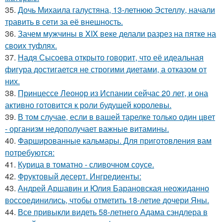
35.
Дочь Михаила галустяна, 13-летнюю Эстеллу, начали
травить в сети за её внешность.
36.
Зачем мужчины в XIX веке делали разрез на пятке на
своих туфлях.
37.
Надя Сысоева открыто говорит, что её идеальная
фигура достигается не строгими диетами, а отказом от
них.
38.
Принцессе Леонор из Испании сейчас 20 лет, и она
активно готовится к роли будущей королевы.
39.
В том случае, если в вашей тарелке только один цвет
- организм недополучает важные витамины.
40.
Фаршированные кальмары. Для приготовления вам
потребуются:
41.
Курица в томатно - сливочном соусе.
42.
Фруктовый десерт. Ингредиенты:
43.
Андрей Аршавин и Юлия Барановская неожиданно
воссоединились, чтобы отметить 18-летие дочери Яны.
44.
Все привыкли видеть 58-летнего Адама сэндлера в