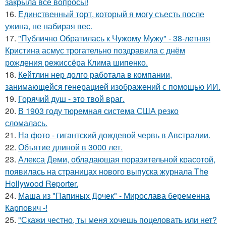
закрыла все вопросы!
16.
Единственный торт, который я могу съесть после
ужина, не набирая вес.
17.
"Публично Обратилась к Чужому Мужу" - 38-летняя
Кристина асмус трогательно поздравила с днём
рождения режиссёра Клима шипенко.
18.
Кейтлин нер долго работала в компании,
занимающейся генерацией изображений с помощью ИИ.
19.
Горячий душ - это твой враг.
20.
В 1903 году тюремная система США резко
сломалась.
21.
На фото - гигантский дождевой червь в Австралии.
22.
Объятие длиной в 3000 лет.
23.
Алекса Деми, обладающая поразительной красотой,
появилась на страницах нового выпуска журнала The
Hollywood Reporter.
24.
Маша из "Папиных Дочек" - Мирослава беременна
Карпович -!
25.
"Скажи честно, ты меня хочешь поцеловать или нет?