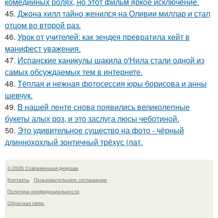
комедийных ролях, но этот фильм яркое исключение.
45.
Джона хилл тайно женился на Оливии миллар и стал
отцом во второй раз.
46.
Урок от учителей: как зендея превратила хейт в
манифест уважения.
47.
Испанские каникулы шакила о'Нила стали одной из
самых обсуждаемых тем в интернете.
48.
Тёплая и нежная фотосессия юры борисова и анны
шевчук.
49.
В нашей ленте снова появились великолепные
букеты алых роз, и это заслуга люсы чеботиной.
50.
Это удивительное существо на фото - чёрный
длиннохохлый зонтичный трёхус (лат.
© 2026 Современная девушка
Контакты
Пользовательское соглашение
Политика конфидециальности
Обратная связь