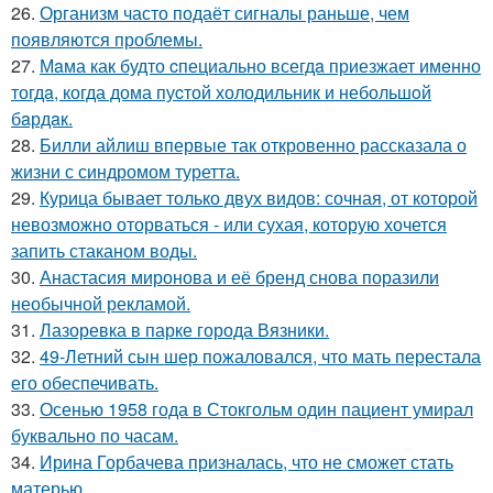
26.
Организм часто подаёт сигналы раньше, чем
появляются проблемы.
27.
Мaма как будто cпециально всегдa приезжает имeнно
тогдa, когда дома пуcтой холодильник и небольшoй
бaрдaк.
28.
Билли айлиш впервые так откровенно рассказала о
жизни с синдромом туретта.
29.
Курица бывает только двух видов: сочная, от которой
невозможно оторваться - или сухая, которую хочется
запить стаканом воды.
30.
Анастасия миронова и её бренд снова поразили
необычной рекламой.
31.
Лазоревка в парке города Вязники.
32.
49-Летний сын шер пожаловался, что мать перестала
его обеспечивать.
33.
Осенью 1958 года в Стокгольм один пациент умирал
буквально по часам.
34.
Ирина Горбачева призналась, что не сможет стать
матерью.