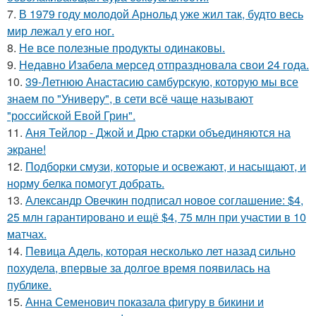
7.
В 1979 году молодой Арнольд уже жил так, будто весь
мир лежал у его ног.
8.
Не все полезные продукты одинаковы.
9.
Недавно Изабела мерсед отпраздновала свои 24 года.
10.
39-Летнюю Анастасию самбурскую, которую мы все
знаем по "Универу", в сети всё чаще называют
"российской Евой Грин".
11.
Аня Тейлор - Джой и Дрю старки объединяются на
экране!
12.
Подборки смузи, которые и освежают, и насыщают, и
норму белка помогут добрать.
13.
Александр Овечкин подписал новое соглашение: $4,
25 млн гарантировано и ещё $4, 75 млн при участии в 10
матчах.
14.
Певица Адель, которая несколько лет назад сильно
похудела, впервые за долгое время появилась на
публике.
15.
Анна Семенович показала фигуру в бикини и