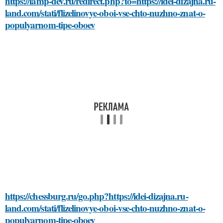
https://lamp-dev.ru/redirect.php?to=https://idei-dizajna.ru-
land.com/stati/flizelinovye-oboi-vse-chto-nuzhno-znat-o-
populyarnom-tipe-oboev
https://chessburg.ru/go.php?https://idei-dizajna.ru-
land.com/stati/flizelinovye-oboi-vse-chto-nuzhno-znat-o-
populyarnom-tipe-oboev