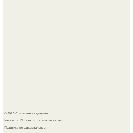
У юли Гаврилиной снова случился конфликт с комиком
Ильей Соболевым.
Рацион 1400 калорий.
© 2026 Современная девушка
Контакты
Пользовательское соглашение
Политика конфидециальности