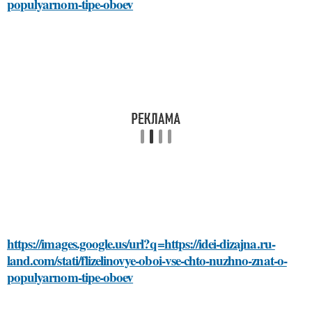
populyarnom-tipe-oboev
https://images.google.us/url?q=https://idei-dizajna.ru-
land.com/stati/flizelinovye-oboi-vse-chto-nuzhno-znat-o-
populyarnom-tipe-oboev