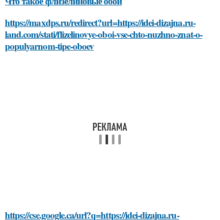
Что такое флизелиновые обои
https://maxdps.ru/redirect?url=https://idei-dizajna.ru-
land.com/stati/flizelinovye-oboi-vse-chto-nuzhno-znat-o-
populyarnom-tipe-oboev
https://cse.google.ca/url?q=https://idei-dizajna.ru-