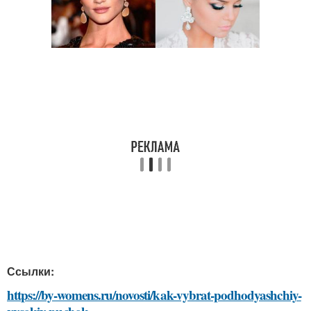
Ссылки:
https://by-womens.ru/novosti/kak-vybrat-podhodyashchiy-