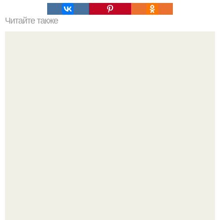
Читайте также
50 способов красиво заколоть короткие: откройте для
себя новые возможности
Мало кто знает, что Элизабет олсен получила роль алы