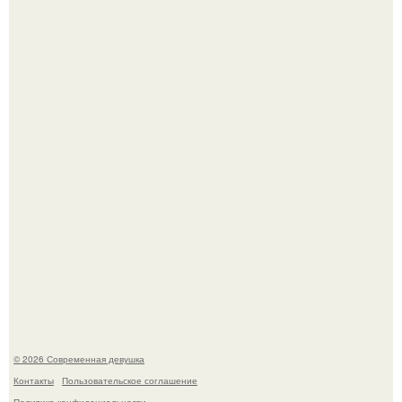
Платье, которое до сих пор вызывает споры спустя годы.
Рацион 1400 калорий.
© 2026 Современная девушка
Контакты
Пользовательское соглашение
Политика конфидециальности