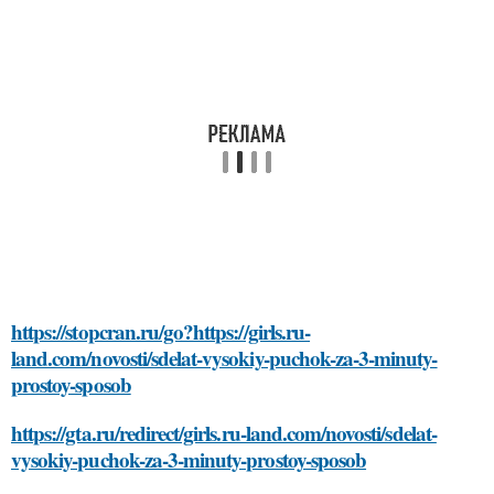
https://stopcran.ru/go?https://girls.ru-
land.com/novosti/sdelat-vysokiy-puchok-za-3-minuty-
prostoy-sposob
https://gta.ru/redirect/girls.ru-land.com/novosti/sdelat-
vysokiy-puchok-za-3-minuty-prostoy-sposob