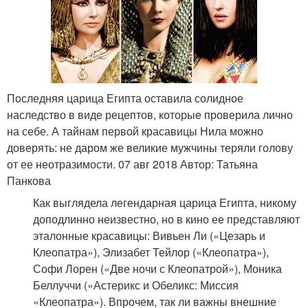
Последняя царица Египта оставила солидное
наследство в виде рецептов, которые проверила лично
на себе. А тайнам первой красавицы Нила можно
доверять: не даром же великие мужчины теряли голову
от ее неотразимости. 07 авг 2018 Автор: Татьяна
Панкова
Как выглядела легендарная царица Египта, никому
доподлинно неизвестно, но в кино ее представляют
эталонные красавицы: Вивьен Ли («Цезарь и
Клеопатра»), Элизабет Тейлор («Клеопатра»),
Софи Лорен («Две ночи с Клеопатрой»), Моника
Беллуччи («Астерикс и Обеликс: Миссия
«Клеопатра»). Впрочем, так ли важны внешние