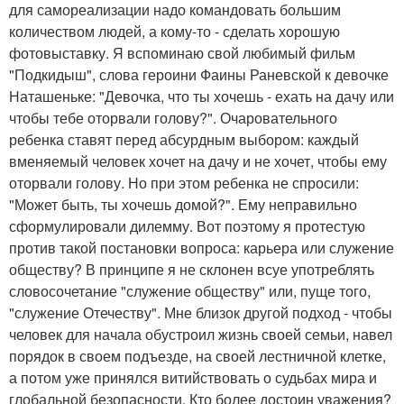
для самореализации надо командовать большим
количеством людей, а кому-то - сделать хорошую
фотовыставку. Я вспоминаю свой любимый фильм
"Подкидыш", слова героини Фаины Раневской к девочке
Наташеньке: "Девочка, что ты хочешь - ехать на дачу или
чтобы тебе оторвали голову?". Очаровательного
ребенка ставят перед абсурдным выбором: каждый
вменяемый человек хочет на дачу и не хочет, чтобы ему
оторвали голову. Но при этом ребенка не спросили:
"Может быть, ты хочешь домой?". Ему неправильно
сформулировали дилемму. Вот поэтому я протестую
против такой постановки вопроса: карьера или служение
обществу? В принципе я не склонен всуе употреблять
словосочетание "служение обществу" или, пуще того,
"служение Отечеству". Мне близок другой подход - чтобы
человек для начала обустроил жизнь своей семьи, навел
порядок в своем подъезде, на своей лестничной клетке,
а потом уже принялся витийствовать о судьбах мира и
глобальной безопасности. Кто более достоин уважения?