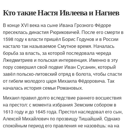
Кто такие Настя Ивлеева и Нагиев
В конце XVI века на сыне Ивана Грозного Фёдоре
пресеклась династия Рюриковичей. После его смерти в
1598 году к власти пришёл Борис Годунов и в России
настало так называемое Смутное время. Началась
борьба за власть, за которой последовала череда
Лжедмитриев и польская интервенция. Именно в эту
пору совершил свой подвиг Иван Сусанин, который
завёл польско-литовский отряд в болота, чтобы спасти
от гибели молодого царя Михаила Фёдоровича. Так
началась история семьи Романовых.
Михаил правил долго вследствие раннего восшествия
на престол: с момента избрания Земским собором в
1613 году и до 1645 года. Престол наследовал его сын,
Алексей Михайлович по прозвищу Тишайший. Однако
спокойным период его правления не назовёшь: на на