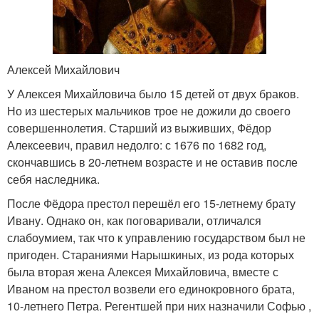
Алексей Михайлович
У Алексея Михайловича было 15 детей от двух браков.
Но из шестерых мальчиков трое не дожили до своего
совершеннолетия. Старший из выживших, Фёдор
Алексеевич, правил недолго: с 1676 по 1682 год,
скончавшись в 20-летнем возрасте и не оставив после
себя наследника.
После Фёдора престол перешёл его 15-летнему брату
Ивану. Однако он, как поговаривали, отличался
слабоумием, так что к управлению государством был не
пригоден. Стараниями Нарышкиных, из рода которых
была вторая жена Алексея Михайловича, вместе с
Иваном на престол возвели его единокровного брата,
10-летнего Петра. Регентшей при них назначили Софью ,