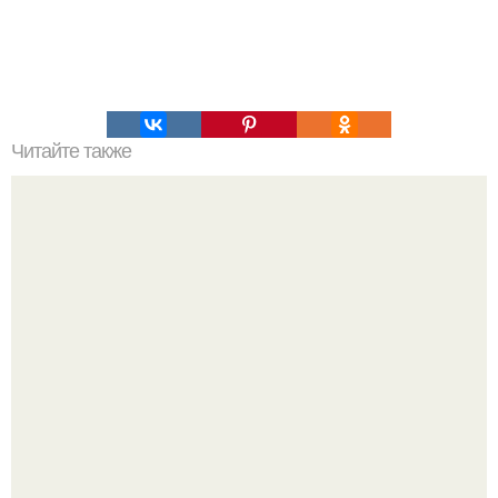
Читайте также
Омикрон: лечение взрослых и детей в разные дни
болезни