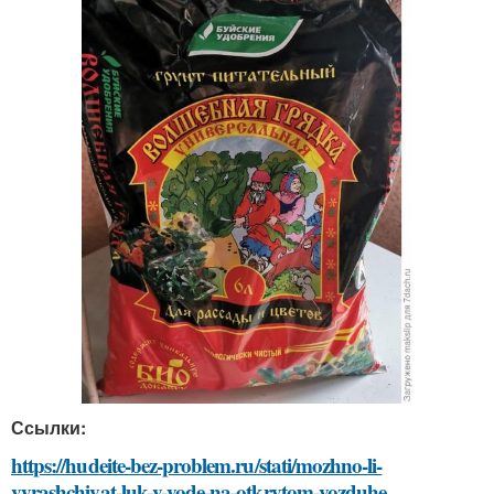
Ссылки:
https://hudeite-bez-problem.ru/stati/mozhno-li-
vyrashchivat-luk-v-vode-na-otkrytom-vozduhe