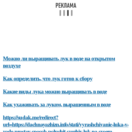
Можно ли выращивать лук в воде на открытом
воздухе
Как определить, что лук готов к сбору
Какие виды лука можно выращивать в воде
Как ухаживать за луком, выращенным в воде
https://sudak.me/redirect?
url=https://dachnayazhizn.info/stati/vyrashchivanie-luka-v-
vode-prostoy-sposob-poluchit-svezhiy-luk-na-svoem-