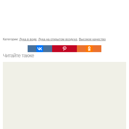
Категории:
Лука в воде
,
Лука на открытом воздухе
,
Высокое качество
Читайте также
Простота и элегантность: короткий волос #128525