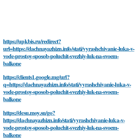
https://upkbis.ru/redirect?
url=https://dachnayazhizn.info/stati/vyrashchivanie-luka-v-
vode-prostoy-sposob-poluchit-svezhiy-luk-na-svoem-
balkone
https://clients1.google.mg/url?
q=https://dachnayazhizn.info/stati/vyrashchivanie-luka-v-
vode-prostoy-sposob-poluchit-svezhiy-luk-na-svoem-
balkone
https://desu.moy.su/go?
https://dachnayazhizn.info/stati/vyrashchivanie-luka-v-
vode-prostoy-sposob-poluchit-svezhiy-luk-na-svoem-
balkone