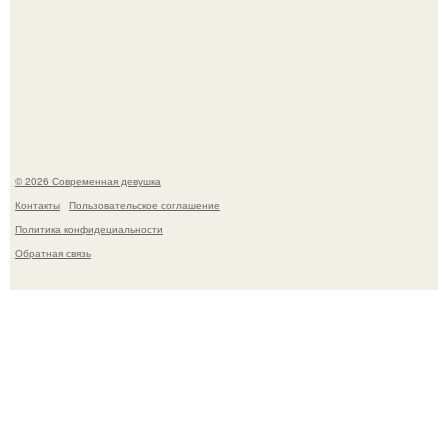
Спустя годы актеры хоррора "Тело Дженнифер" сильно
изменились, пройдя путь от подростковых кумиров до
мировых звезд.
© 2026 Современная девушка
Контакты
Пользовательское соглашение
Политика конфидециальности
Обратная связь