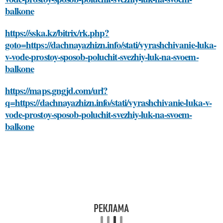
balkone
https://sska.kz/bitrix/rk.php?
goto=https://dachnayazhizn.info/stati/vyrashchivanie-luka-
v-vode-prostoy-sposob-poluchit-svezhiy-luk-na-svoem-
balkone
https://maps.gngjd.com/url?
q=https://dachnayazhizn.info/stati/vyrashchivanie-luka-v-
vode-prostoy-sposob-poluchit-svezhiy-luk-na-svoem-
balkone