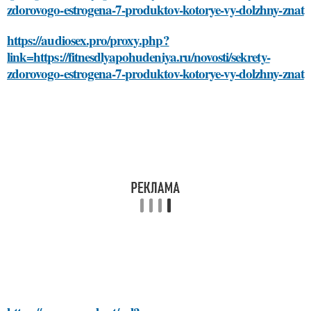
zdorovogo-estrogena-7-produktov-kotorye-vy-dolzhny-znat
https://audiosex.pro/proxy.php?
link=https://fitnesdlyapohudeniya.ru/novosti/sekrety-
zdorovogo-estrogena-7-produktov-kotorye-vy-dolzhny-znat