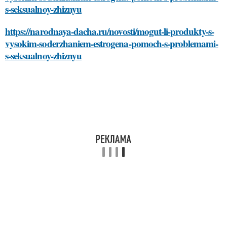
s-seksualnoy-zhiznyu
https://narodnaya-dacha.ru/novosti/mogut-li-produkty-s-
vysokim-soderzhaniem-estrogena-pomoch-s-problemami-
s-seksualnoy-zhiznyu