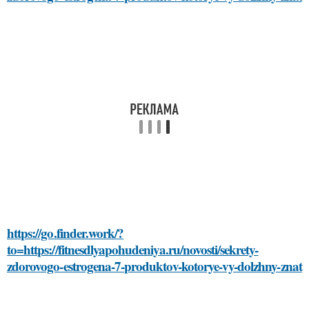
https://go.finder.work/?
to=https://fitnesdlyapohudeniya.ru/novosti/sekrety-
zdorovogo-estrogena-7-produktov-kotorye-vy-dolzhny-znat