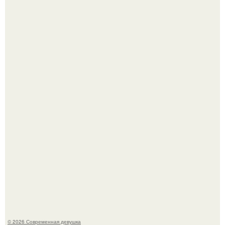
Бывшая актриса для самых взрослых амаранта Хэнк
стала сенатором в Колумбии.
Кристина асмус опубликовала пляжные фото с 12-
летней дочерью от Гарика Харламова.
© 2026 Современная девушка