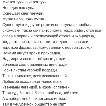
Мчатся тучи, вьются тучи;
Невидимкою луна
Освещает снег летучий;
Мутно небо, ночь мутна…
Существуют и другие реже используемые приёмы
рифмовки, такие как панторифма, когда рифмуются все
слова в первой и последующей строке и эхо-рифма,
когда вторая строка состоит из одного слова или
короткой фразы, зарифмованной с первой строкой.
Ночами август ярок и прохладен,
Над морем льются звёздные дожди,
Зелёный свет стеклянных виноградин
Горит листвы узорной посреди.
Ты всех моложе, всех великолепней,
Любимей всех, талантливее всех,
Увенчаны легендой, мифом, сплетней
Твоя судьба, твой блеск, твой сладкий грех.
А с набережной пахнет эвкалиптом,
Там в чебуречной общество не спит