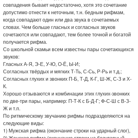
совпадения бывает недостаточно, хотя это сочетание
допустимо отнести к неточным, т.н. бедным рифмам,
когда совпадают один или два звука в сочетаемых
словах. Чем больше гласных и согласных звуков
сочетаются или совпадают, тем более точной и богатой
получается рифма.
Со школьной скамьи всем известны пары сочетающихся
звуков:
Гласных А-Я, Э-Е, У-Ю, О-Ё, Ы-И;
Согласных твёрдых и мягких Т-Ть, С-Сь, Р-Рь и т.д.;
Согласных глухих и звонких П-Б, Т-Д, К-Г, Ш-Ж, С-З и Х-
К.
Хорошо отзываются и комбинации этих глухих-звонких
по две-три пары, например: П-Т-К с Б-Д-Г; Ф-С-Ш с В-З-
Ж и т.п.
По ритмическому звучанию рифмы подразделяются на
следующие виды:
1) Мужская рифма (окончание строки на ударный слог),
2) Женская рифма (окончание строки на безударный