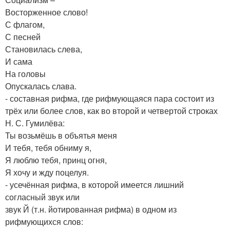
Восторженное слово!
С флагом,
С песней
Становилась слева,
И сама
На головы
Опускалась слава.
- составная рифма, где рифмующаяся пара состоит из
трёх или более слов, как во второй и четвертой строках
Н. С. Гумилёва:
Ты возьмёшь в объятья меня
И тебя, тебя обниму я,
Я люблю тебя, принц огня,
Я хочу и жду поцелуя.
- усечённая рифма, в которой имеется лишний
согласный звук или
звук Й (т.н. йотированная рифма) в одном из
рифмующихся слов: