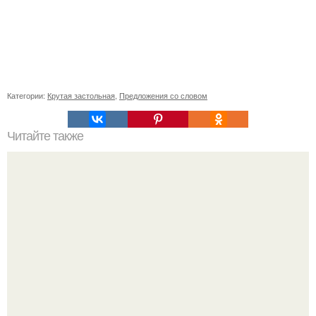
Категории:
Крутая застольная
,
Предложения со словом
Читайте также
Список видов одежды по порядку. Виды одежды