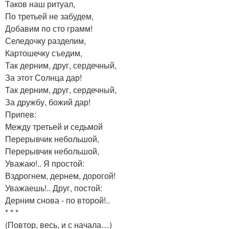
Таков наш ритуал,
По третьей не забудем,
Добавим по сто грамм!
Селедочку разделим,
Картошечку съедим,
Так дерним, друг, сердечный,
За этот Солнца дар!
Так дерним, друг, сердечный,
За дружбу, божий дар!
Припев:
Между третьей и седьмой
Перерывчик небольшой,
Перерывчик небольшой,
Уважаю!.. Я простой:
Вздрогнем, дернем, дорогой!
Уважаешь!.. Друг, постой:
Дерним снова - по второй!..
* * *
(Повтор, весь, и с начала…)