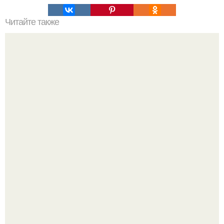
Читайте также
Пример белкового меню на неделю.
Все же слышали про вчерашнюю победу Бена аффлека
в "кто хочет стать миллионером?