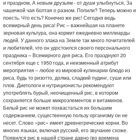
и праздном, А новым друзьям - от души улыбнуться, За
чашечкой чая болтая о разном. Попили? Теперь можно и
поесть. Что есть? Конечно же рис! Сегодня ведь
всемирный день риса! Рис – важнейшая на планете
зерновая культура, она кормит ежедневно миллиарды
людей. У данного злака на Земле так много почитателей
и любителей, что он удостоился своего персонального
праздника – Всемирного дня риса. Его празднуют 20
сентября еще с 1950 года, и неизменный атрибут
мероприятия – любое из мировой кулинарии блюдо из
риса, будь то ризотто, долма, сладкий пудинг, суши или
плов. Диетологи и нутриционисты рекомендуют
употреблять бурый, неочищенный рис, в котором
сохраняется больше микроэлементов и витаминов.
Белый рис не может похвастаться их большим
содержанием, существенную пользу организму он не
несет. Слово «рис» имеет древнегреческие корни. Во
многих языках, включая русский, его звучание схоже.
Появился рис в нашей стране давно (во времена