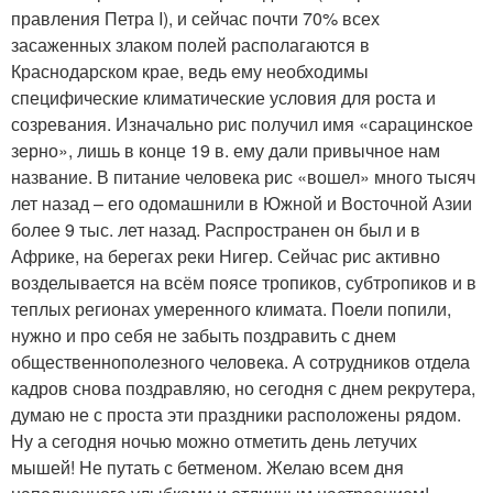
правления Петра I), и сейчас почти 70% всех
засаженных злаком полей располагаются в
Краснодарском крае, ведь ему необходимы
специфические климатические условия для роста и
созревания. Изначально рис получил имя «сарацинское
зерно», лишь в конце 19 в. ему дали привычное нам
название. В питание человека рис «вошел» много тысяч
лет назад – его одомашнили в Южной и Восточной Азии
более 9 тыс. лет назад. Распространен он был и в
Африке, на берегах реки Нигер. Сейчас рис активно
возделывается на всём поясе тропиков, субтропиков и в
теплых регионах умеренного климата. Поели попили,
нужно и про себя не забыть поздравить с днем
общественнополезного человека. А сотрудников отдела
кадров снова поздравляю, но сегодня с днем рекрутера,
думаю не с проста эти праздники расположены рядом.
Ну а сегодня ночью можно отметить день летучих
мышей! Не путать с бетменом. Желаю всем дня