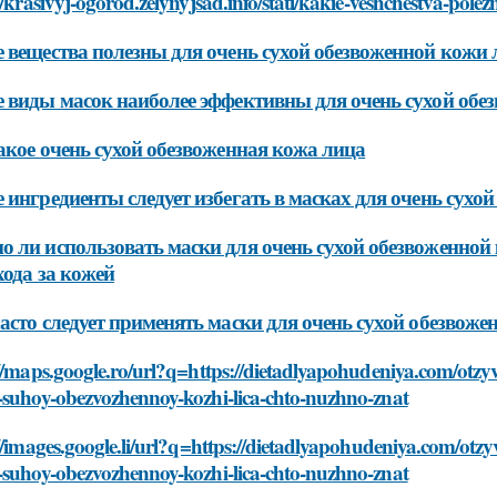
//krasivyj-ogorod.zelynyjsad.info/stati/kakie-veshchestva-pol
 вещества полезны для очень сухой обезвоженной кожи 
 виды масок наиболее эффективны для очень сухой обе
акое очень сухой обезвоженная кожа лица
 ингредиенты следует избегать в масках для очень сухо
 ли использовать маски для очень сухой обезвоженной 
хода за кожей
асто следует применять маски для очень сухой обезвож
//maps.google.ro/url?q=https://dietadlyapohudeniya.com/otzy
-suhoy-obezvozhennoy-kozhi-lica-chto-nuzhno-znat
//images.google.li/url?q=https://dietadlyapohudeniya.com/otz
-suhoy-obezvozhennoy-kozhi-lica-chto-nuzhno-znat