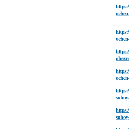
https:
ochen
https:
ochen
https:
obezv
https:
ochen
https:
suhoy
https:
suhoy