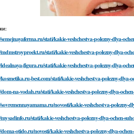
ки:
//semejnayaferma.ru/stati/kakie-veshchestva-polezny-dlya-och
//mdmstroyproekt.ru/stati/kakie-veshchestva-polezny-dlya-oc
//idealnaya-figura.ru/stati/kakie-veshchestva-polezny-dlya-oc
//kosmetika.ru-best.com/stati/kakie-veshchestva-polezny-dlya
//dom-na-vodah.ru/stati/kakie-veshchestva-polezny-dlya-oche
://sovremennayamama.ru/novosti/kakie-veshchestva-polezny-dl
//mysadinfo.ru/stati/kakie-veshchestva-polezny-dlya-ochen-su
//doma-otido.ru/novosti/kakie-veshchestva-polezny-dlya-ochen