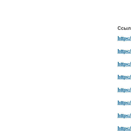
Ссыл
https:
https:
https:
https:
https:
https
https:
https: