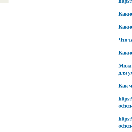
https:
Какие
Какие
Что т
Какие
Можно
для у
Как ч
https:
ochen
https:
ochen