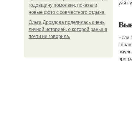
уайт-у
годовщину помолвки, показали
новые фото с совместного отдыха.
Выв
Ольга Дроздова поделилась очень
личной историей, о которой раньше
почти не говорила.
Если 
справ
эмуль
прогр