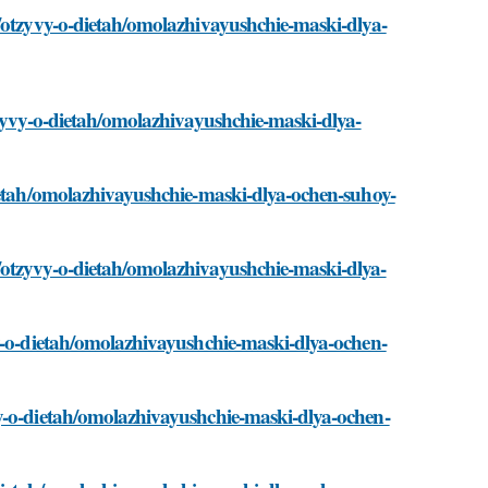
m/otzyvy-o-dietah/omolazhivayushchie-maski-dlya-
tzyvy-o-dietah/omolazhivayushchie-maski-dlya-
dietah/omolazhivayushchie-maski-dlya-ochen-suhoy-
/otzyvy-o-dietah/omolazhivayushchie-maski-dlya-
vy-o-dietah/omolazhivayushchie-maski-dlya-ochen-
vy-o-dietah/omolazhivayushchie-maski-dlya-ochen-