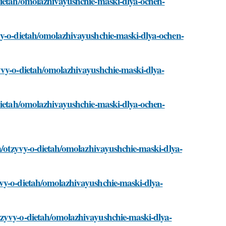
dietah/omolazhivayushchie-maski-dlya-ochen-
vy-o-dietah/omolazhivayushchie-maski-dlya-ochen-
yvy-o-dietah/omolazhivayushchie-maski-dlya-
-dietah/omolazhivayushchie-maski-dlya-ochen-
om/otzyvy-o-dietah/omolazhivayushchie-maski-dlya-
yvy-o-dietah/omolazhivayushchie-maski-dlya-
tzyvy-o-dietah/omolazhivayushchie-maski-dlya-