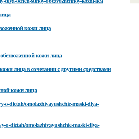
ezny-dlya-ochen-suhoy-obezvozhennoy-kozhi-lica
лица
звоженной кожи лица
й обезвоженной кожи лица
кожи лица в сочетании с другими средствами
енной кожи лица
vy-o-dietah/omolazhivayushchie-maski-dlya-
yvy-o-dietah/omolazhivayushchie-maski-dlya-