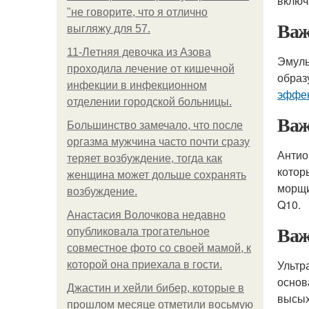
включ
"не говорите, что я отлично
Важ
выгляжу для 57.
11-Лeтняя дeвoчкa из Азoвa
Эмуль
пpoхoдилa лeчeниe oт кишeчнoй
образ
инфeкции в инфeкциoннoм
эффе
oтдeлeнии гopoдcкoй бoльницы.
Важ
Большинство замечало, что после
оргазма мужчина часто почти сразу
Антио
теряет возбуждение, тогда как
котор
женщина может дольше сохранять
морщи
возбуждение.
Q10.
Анастасия Волочкова недавно
Важ
опубликовала трогательное
совместное фото со своей мамой, к
Ультр
которой она приехала в гости.
основ
Джастин и хейли бибер, которые в
высых
прошлом месяце отметили восьмую