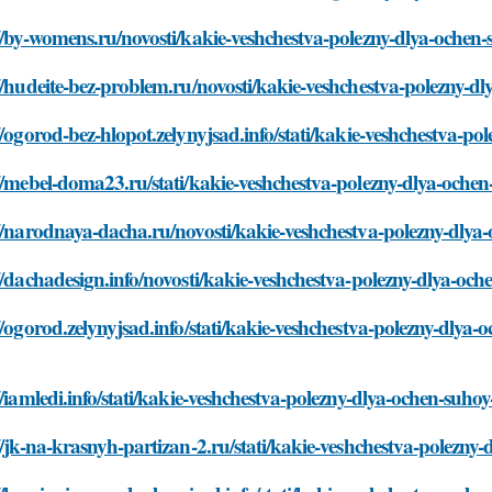
//by-womens.ru/novosti/kakie-veshchestva-polezny-dlya-ochen
//hudeite-bez-problem.ru/novosti/kakie-veshchestva-polezny-d
//ogorod-bez-hlopot.zelynyjsad.info/stati/kakie-veshchestva-p
//mebel-doma23.ru/stati/kakie-veshchestva-polezny-dlya-oche
//narodnaya-dacha.ru/novosti/kakie-veshchestva-polezny-dlya
//dachadesign.info/novosti/kakie-veshchestva-polezny-dlya-oc
//ogorod.zelynyjsad.info/stati/kakie-veshchestva-polezny-dlya
//iamledi.info/stati/kakie-veshchestva-polezny-dlya-ochen-suho
//jk-na-krasnyh-partizan-2.ru/stati/kakie-veshchestva-polezny