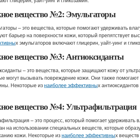
ают глицерин, уайт-уинг и гликозамин.
ное вещество №2: Эмульгаторы
гаторы – это вещества, которые помогают удерживать влаг
уют барьер на поверхности кожи, который препятствует вы
ктивны
х эмульгаторов включают глицерин, уайт-уинг и глик
ное вещество №3: Антиоксиданты
ксиданты – это вещества, которые защищают кожу от ультр
ые могут вызывать повреждение кожи. Они также помогают 
ны. Некоторые из
наиболее эффективны
х антиоксидантов
ное вещество №4: Ультрафильтрация
афильтрация – это процесс, который помогает удерживать в
ан на использовании специальных веществ, которые образу
анию кожи. Некоторые из
наиболее эффективны
х веществ