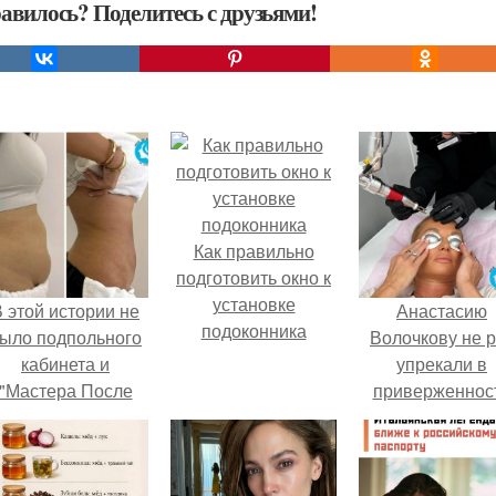
авилось? Поделитесь с друзьями!
Как правильно
подготовить окно к
установке
 этой истории не
Анастасию
подоконника
ыло подпольного
Волочкову не р
кабинета и
упрекали в
"Мастера После
приверженнос
Двухнедельных
устаревшим бью
Курсов".
процедурам.