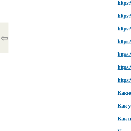
https:
https:
https:
⇦
https:
https:
https:
https:
Какие
Как у
Как п