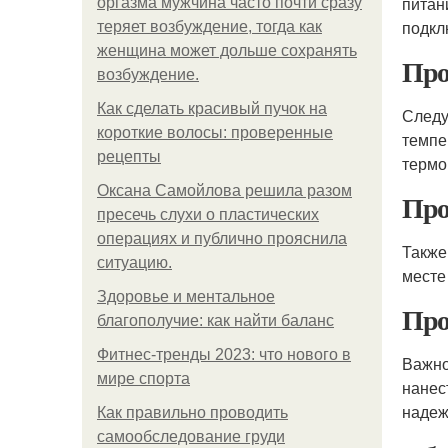
питан
оргазма мужчина часто почти сразу
подкл
теряет возбуждение, тогда как
женщина может дольше сохранять
Про
возбуждение.
Как сделать красивый пучок на
Следу
короткие волосы: проверенные
темпе
рецепты
термо
Оксана Самойлова решила разом
Про
пресечь слухи о пластических
операциях и публично прояснила
Также
ситуацию.
месте
Здоровье и ментальное
Про
благополучие: как найти баланс
Фитнес-тренды 2023: что нового в
Важно
мире спорта
нанес
надеж
Как правильно проводить
самообследование груди