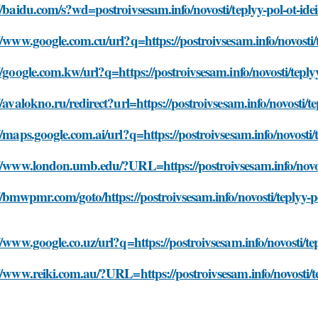
//baidu.com/s?wd=postroivsesam.info/novosti/teplyy-pol-ot-idei-
//www.google.com.cu/url?q=https://postroivsesam.info/novosti/te
//google.com.kw/url?q=https://postroivsesam.info/novosti/teplyy-
//avalokno.ru/redirect?url=https://postroivsesam.info/novosti/tep
//maps.google.com.ai/url?q=https://postroivsesam.info/novosti/te
//www.london.umb.edu/?URL=https://postroivsesam.info/novosti
//bmwpmr.com/goto/https://postroivsesam.info/novosti/teplyy-pol
//www.google.co.uz/url?q=https://postroivsesam.info/novosti/tepl
//www.reiki.com.au/?URL=https://postroivsesam.info/novosti/tep