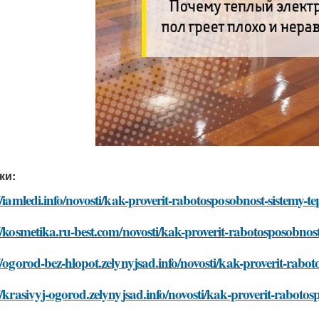
ки:
//iamledi.info/novosti/kak-proverit-rabotosposobnost-sistemy-t
//kosmetika.ru-best.com/novosti/kak-proverit-rabotosposobnost
//ogorod-bez-hlopot.zelynyjsad.info/novosti/kak-proverit-rabo
//krasivyj-ogorod.zelynyjsad.info/novosti/kak-proverit-raboto