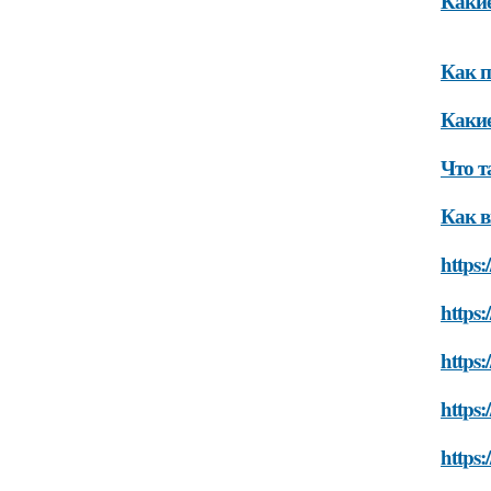
Какие
Как п
Какие
Что т
Как в
https:
https:
https:
https:
https: