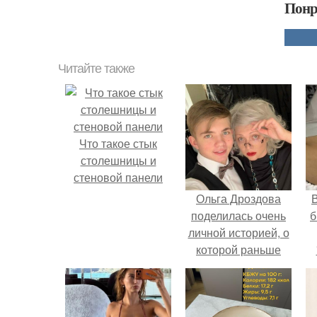
Понр
Читайте также
Что такое стык
столешницы и
стеновой панели
Ольга Дроздова
В
поделилась очень
б
личной историей, о
которой раньше
почти не говорила.