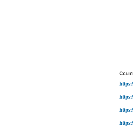
Ссыл
https:
https:
https:
https: