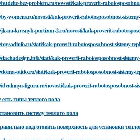
//hudeite-bez-problem.ru/novosti/kak-proverit-rabotosposobnos
//by-womens.ru/novosti/kak-proverit-rabotosposobnost-sistemy
//jk-na-krasnyh-partizan-2.ru/novosti/kak-proverit-rabotospos
//mysadinfo.ru/stati/kak-proverit-rabotosposobnost-sistemy-te
//dachadesign.info/stati/kak-proverit-rabotosposobnost-sistemy
//doma-otido.ru/stati/kak-proverit-rabotosposobnost-sistemy-t
//idealnaya-figura.ru/novosti/kak-proverit-rabotosposobnost-s
 есть типы теплого пола
становить систему теплого пола
равильно подготовить поверхность для установки тепло