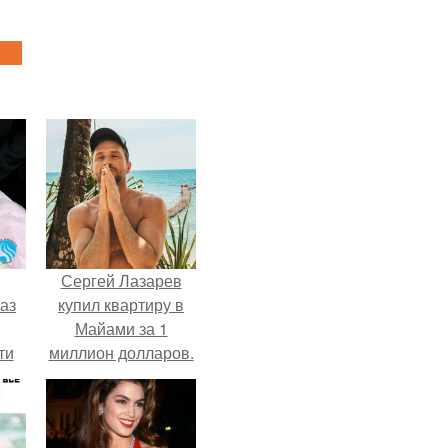
Сергей Лазарев
аз
купил квартиру в
Майами за 1
ти
миллион долларов.
ти -