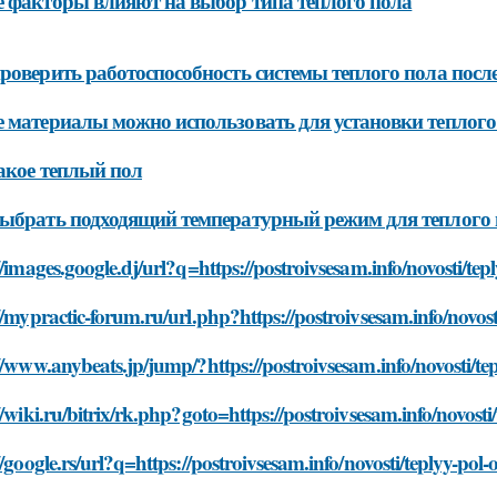
 факторы влияют на выбор типа теплого пола
роверить работоспособность системы теплого пола посл
 материалы можно использовать для установки теплого
акое теплый пол
ыбрать подходящий температурный режим для теплого
//images.google.dj/url?q=https://postroivsesam.info/novosti/teply
//mypractic-forum.ru/url.php?https://postroivsesam.info/novosti/
//www.anybeats.jp/jump/?https://postroivsesam.info/novosti/tepl
//wiki.ru/bitrix/rk.php?goto=https://postroivsesam.info/novosti/t
//google.rs/url?q=https://postroivsesam.info/novosti/teplyy-pol-ot