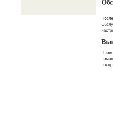
Обс
После
Обслу
настр
Вы
Прове
помож
распр