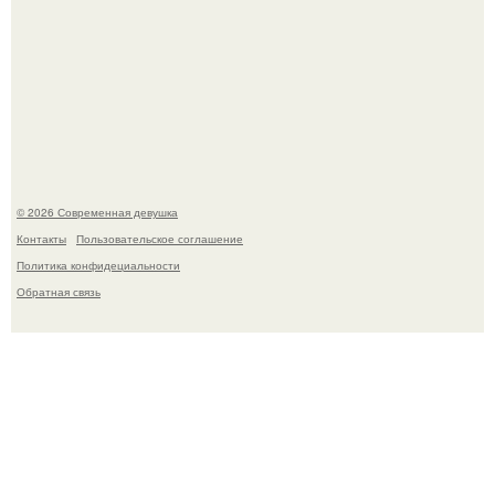
У юли Гаврилиной снова случился конфликт с комиком
Ильей Соболевым.
© 2026 Современная девушка
Контакты
Пользовательское соглашение
Политика конфидециальности
Обратная связь