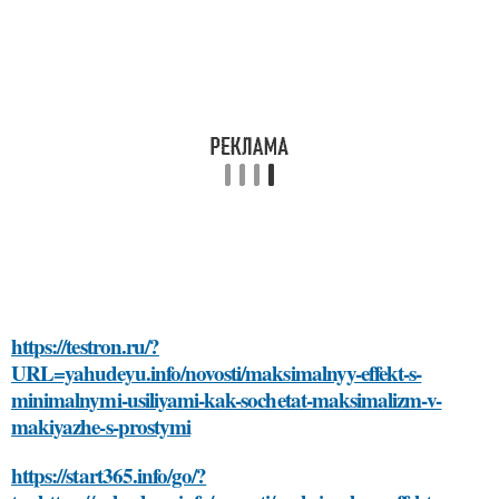
https://testron.ru/?
URL=yahudeyu.info/novosti/maksimalnyy-effekt-s-
minimalnymi-usiliyami-kak-sochetat-maksimalizm-v-
makiyazhe-s-prostymi
https://start365.info/go/?