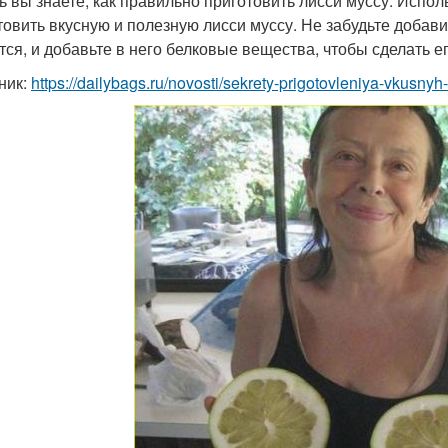
ь вы знаете, как правильно приготовить лисси муссу. Испол
товить вкусную и полезную лисси муссу. Не забудьте добав
тся, и добавьте в него белковые вещества, чтобы сделать 
ник:
https://dailybags.ru/novosti/sekrety-prigotovleniya-vkusnyh