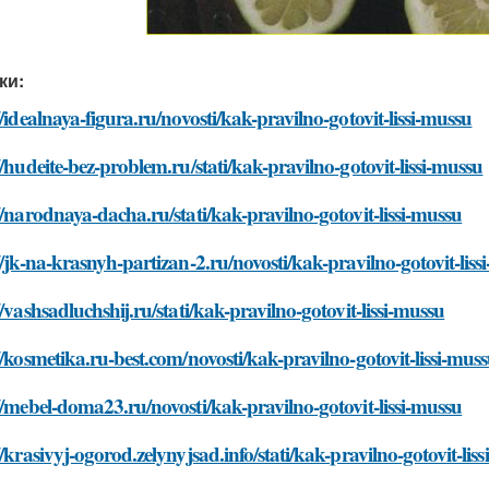
ки:
//idealnaya-figura.ru/novosti/kak-pravilno-gotovit-lissi-mussu
//hudeite-bez-problem.ru/stati/kak-pravilno-gotovit-lissi-mussu
//narodnaya-dacha.ru/stati/kak-pravilno-gotovit-lissi-mussu
//jk-na-krasnyh-partizan-2.ru/novosti/kak-pravilno-gotovit-liss
//vashsadluchshij.ru/stati/kak-pravilno-gotovit-lissi-mussu
//kosmetika.ru-best.com/novosti/kak-pravilno-gotovit-lissi-mus
//mebel-doma23.ru/novosti/kak-pravilno-gotovit-lissi-mussu
//krasivyj-ogorod.zelynyjsad.info/stati/kak-pravilno-gotovit-lis