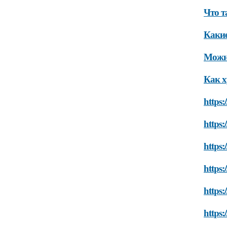
Что т
Какие
Можно
Как х
https:
https:
https:
https:
https:
https: