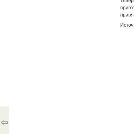
Тепер
приго
нравя
Источ
⇦