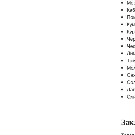
Мор
Каб
Пом
Кум
Кур
Чер
Чес
Лим
Том
Мол
Сах
Сол
Лав
Оли
Зак