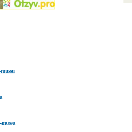
i-mussu
su
si-mussu