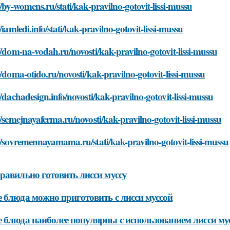
//by-womens.ru/stati/kak-pravilno-gotovit-lissi-mussu
//iamledi.info/stati/kak-pravilno-gotovit-lissi-mussu
//dom-na-vodah.ru/novosti/kak-pravilno-gotovit-lissi-mussu
//doma-otido.ru/novosti/kak-pravilno-gotovit-lissi-mussu
//dachadesign.info/novosti/kak-pravilno-gotovit-lissi-mussu
//semejnayaferma.ru/novosti/kak-pravilno-gotovit-lissi-mussu
//sovremennayamama.ru/stati/kak-pravilno-gotovit-lissi-mussu
равильно готовить лисси муссу
 блюда можно приготовить с лисси муссой
 блюда наиболее популярны с использованием лисси му