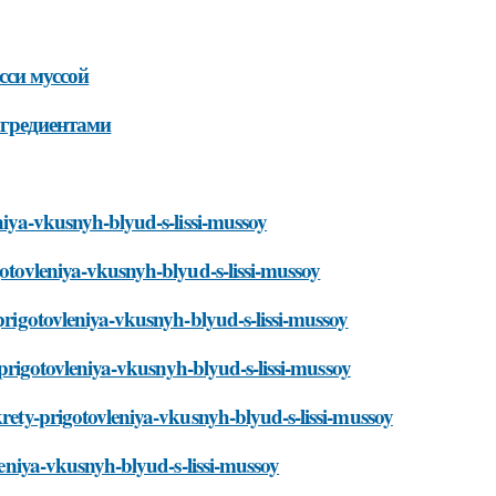
сси муссой
нгредиентами
eniya-vkusnyh-blyud-s-lissi-mussoy
gotovleniya-vkusnyh-blyud-s-lissi-mussoy
-prigotovleniya-vkusnyh-blyud-s-lissi-mussoy
y-prigotovleniya-vkusnyh-blyud-s-lissi-mussoy
krety-prigotovleniya-vkusnyh-blyud-s-lissi-mussoy
vleniya-vkusnyh-blyud-s-lissi-mussoy