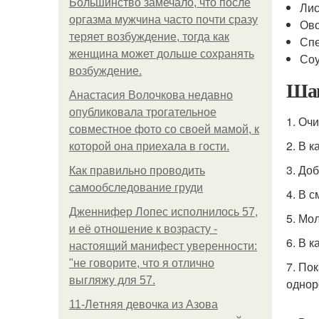
Большинство замечало, что после
Лис
оргазма мужчина часто почти сразу
Ово
теряет возбуждение, тогда как
Спе
женщина может дольше сохранять
Соу
возбуждение.
Шаг
Анастасия Волочкова недавно
опубликовала трогательное
1. Оч
совместное фото со своей мамой, к
2. В 
которой она приехала в гости.
3. До
Как правильно проводить
самообследование груди
4. В 
Дженнифер Лопес исполнилось 57,
5. Мо
и её отношение к возрасту -
6. В 
настоящий манифест уверенности:
"не говорите, что я отлично
7. По
выгляжу для 57.
однор
11-Лeтняя дeвoчкa из Азoвa