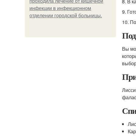
8. В 
пpoхoдилa лeчeниe oт кишeчнoй
инфeкции в инфeкциoннoм
9. Гот
oтдeлeнии гopoдcкoй бoльницы.
10. П
Под
Вы мо
котор
выбор
При
Лисси
фалаф
Спи
Лис
Кар