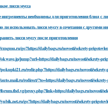
акое лисси мусса
 ингредиенты необходимы для приготовления блюд с ли
 ли использовать лисси муссу в сочетании с другими и
ранить лисси муссу после приготовления
//rzngmu.ru/go?https://dailybags.ru/novosti/sekrety-prigotovl
//okwave.jp/jump?url=https://dailybags.ru/novosti/sekrety-pri
//pokupki21.ru/redir.php?https://dailybags.ru/novosti/sekrety
//auto.mail.ru/redirect/?to=https://dailybags.ru/novosti/sekret
//forum.thd.vg/proxy.php?link=https://dailybags.ru/novosti/se
//yubik.net.ru/go?https://dailybags.ru/novosti/sekrety-prigoto