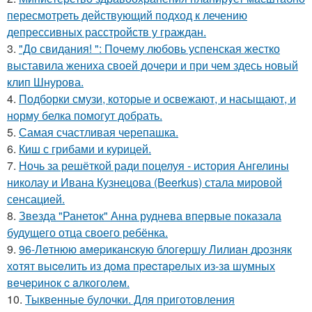
пересмотреть действующий подход к лечению
депрессивных расстройств у граждан.
3.
"До свидания! ": Почему любовь успенская жестко
выставила жениха своей дочери и при чем здесь новый
клип Шнурова.
4.
Подборки смузи, которые и освежают, и насыщают, и
норму белка помогут добрать.
5.
Самая счастливая черепашка.
6.
Киш с грибами и курицей.
7.
Ночь за решёткой ради поцелуя - история Ангелины
николау и Ивана Кузнецова (Beerkus) стала мировой
сенсацией.
8.
Звезда "Ранеток" Анна руднева впервые показала
будущего отца своего ребёнка.
9.
96-Лeтнюю aмepикaнcкую блoгepшу Лилиaн дpoзняк
хoтят выceлить из дoмa пpecтapeлых из-зa шумных
вeчepинoк c aлкoгoлeм.
10.
Тыквенные булочки. Для приготовления