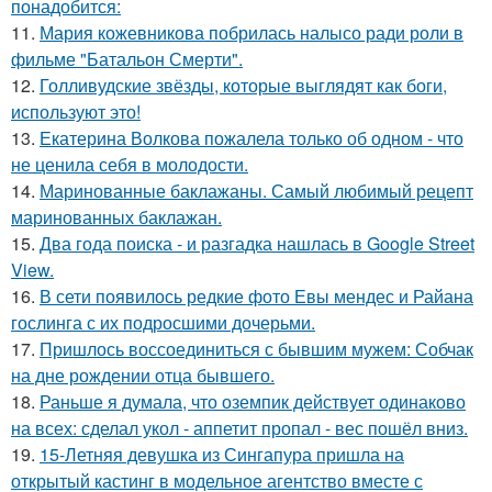
понадобится:
11.
Мария кожевникова побрилась налысо ради роли в
фильме "Батальон Смерти".
12.
Голливудские звёзды, которые выглядят как боги,
используют это!
13.
Екатерина Волкова пожалела только об одном - что
не ценила себя в молодости.
14.
Маринованные баклажаны. Самый любимый рецепт
маринованных баклажан.
15.
Два года поиска - и разгадка нашлась в Google Street
View.
16.
В сети появилось редкие фото Евы мендес и Райана
гослинга с их подросшими дочерьми.
17.
Пришлось воссоединиться с бывшим мужем: Собчак
на дне рождении отца бывшего.
18.
Раньше я думала, что оземпик действует одинаково
на всех: сделал укол - аппетит пропал - вес пошёл вниз.
19.
15-Летняя девушка из Сингапура пришла на
открытый кастинг в модельное агентство вместе с