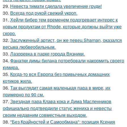
29.
Невеста тимати сделала увеличение груди!
30.
Всегда под рукой свежий укроп.
31.
Хейли бибер тем временем подогревает интерес к
новым продуктам от Rhode, которые должны выйти уже
скоро.
32.
Заслуженный артист, он же певец Shaman, оказался
весьма любвеобильным.
33.
Лазоревка в парке города Вязники.
34.
Фанатки димы билана потребовали накормить своего
кумира.
35.
Когда-то вся Европа без привычных домашних
котиков жила.
36.
Так выглядит самая маленькая пара в мире, их
примерно по 90 см.
37.
Звездная пара Клава кока и Дима Масленников
официально подтвердили статус жениха и невесты
своим недавним совместным выходом.
38.
"Без Крайностей и Самообмана": позиция Ксения