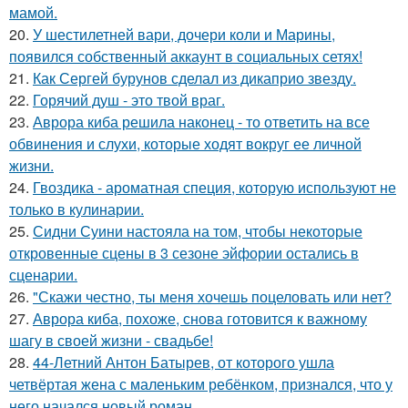
мамой.
20.
У шестилетней вари, дочери коли и Марины,
появился собственный аккаунт в социальных сетях!
21.
Как Сергей бурунов сделал из дикаприо звезду.
22.
Горячий душ - это твой враг.
23.
Аврора киба решила наконец - то ответить на все
обвинения и слухи, которые ходят вокруг ее личной
жизни.
24.
Гвоздика - ароматная специя, которую используют не
только в кулинарии.
25.
Сидни Суини настояла на том, чтобы некоторые
откровенные сцены в 3 сезоне эйфории остались в
сценарии.
26.
"Скажи честно, ты меня хочешь поцеловать или нет?
27.
Аврора киба, похоже, снова готовится к важному
шагу в своей жизни - свадьбе!
28.
44-Летний Антон Батырев, от которого ушла
четвёртая жена с маленьким ребёнком, признался, что у
него начался новый роман.