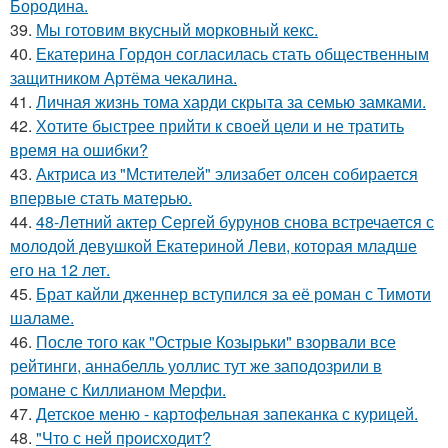
Бородина.
39.
Мы готовим вкусный морковный кекс.
40.
Екатерина Гордон согласилась стать общественным
защитником Артёма чекалина.
41.
Личная жизнь тома харди скрыта за семью замками.
42.
Хотите быстрее прийти к своей цели и не тратить
время на ошибки?
43.
Актриса из "Мстителей" элизабет олсен собирается
впервые стать матерью.
44.
48-Летний актер Сергей бурунов снова встречается с
молодой девушкой Екатериной Леви, которая младше
его на 12 лет.
45.
Брат кайли дженнер вступился за её роман с Тимоти
шаламе.
46.
После того как "Острые Козырьки" взорвали все
рейтинги, аннабелль уоллис тут же заподозрили в
романе с Киллианом Мерфи.
47.
Детское меню - картофельная запеканка с курицей.
48.
"Что с ней происходит?