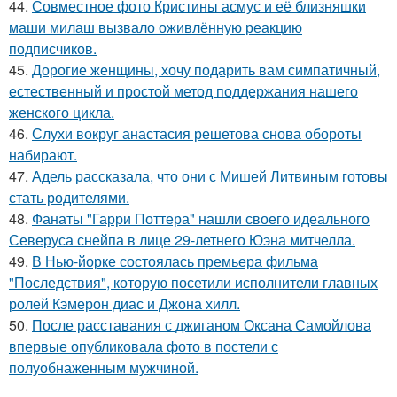
44.
Совместное фото Кристины асмус и её близняшки
маши милаш вызвало оживлённую реакцию
подписчиков.
45.
Дорогие женщины, хочу подарить вам симпатичный,
естественный и простой метод поддержания нашего
женского цикла.
46.
Слухи вокруг анастасия решетова снова обороты
набирают.
47.
Адель рассказала, что они с Мишей Литвиным готовы
стать родителями.
48.
Фанаты "Гарри Поттера" нашли своего идеального
Северуса снейпа в лице 29-летнего Юэна митчелла.
49.
В Нью-йорке состоялась премьера фильма
"Последствия", которую посетили исполнители главных
ролей Кэмерон диас и Джона хилл.
50.
После расставания с джиганом Оксана Самойлова
впервые опубликовала фото в постели с
полуобнаженным мужчиной.