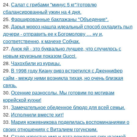
24.
Салат с грибами "минус 5 кг"/готовлю
сбалансированный ужин на 4 дня.
25.
Фаршированные баклажаны "Объедение".
26.
Дарья мороз нашла идеальный способ охладить пыл
дочери - отправить ее к Богомолову … ну и,
соответственно, к мачехе Собчак.
27.
Анок яй - это буквально лучшее, что случилось с
новым круизным показом Gucci.
28.
Чахохбили из курицы.
29.
В 1998 году Киану ривз встретился с Дженнифер
сайм - между ними возникла тихая, но очень близкая
связь.
30.
Осенние разносолы. Мы готовим по мотивам
корейской кухни!
31.
Замечательное обеденное блюдо для всей семьи.
32.
Исполнили вместе хит!
33.
Мария кожевникова поделилась воспоминаниями о
своих отношениях с Виталием гогунским.
34.
Стало известно имя и дата рождения скрываемой