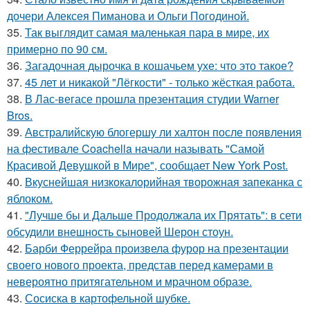
дочери Алексея Пиманова и Ольги Погодиной.
35.
Так выглядит самая маленькая пара в мире, их
примерно по 90 см.
36.
Загадочная дырочка в кошачьем ухе: что это такое?
37.
45 лет и никакой "Лёгкости" - только жёсткая работа.
38.
В Лас-вегасе прошла презентация студии Warner
Bros.
39.
Австралийскую блогершу ли халтон после появления
на фестивале Coachella начали называть "Самой
Красивой Девушкой в Мире", сообщает New York Post.
40.
Вкуснейшая низкокалорийная творожная запеканка с
яблоком.
41.
"Лучше бы и Дальше Продолжала их Прятать": в сети
обсудили внешность сыновей Шерон стоун.
42.
Барби Феррейра произвела фурор на презентации
своего нового проекта, представ перед камерами в
невероятно притягательном и мрачном образе.
43.
Сосиска в картофельной шубке.