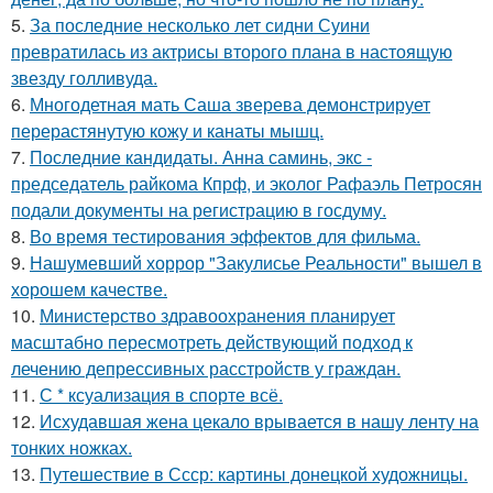
5.
За последние несколько лет сидни Суини
превратилась из актрисы второго плана в настоящую
звезду голливуда.
6.
Многодетная мать Саша зверева демонстрирует
перерастянутую кожу и канаты мышц.
7.
Последние кандидаты. Анна саминь, экс -
председатель райкома Кпрф, и эколог Рафаэль Петросян
подали документы на регистрацию в госдуму.
8.
Во время тестирования эффектов для фильма.
9.
Нашумевший хоррор "Закулисье Реальности" вышел в
хорошем качестве.
10.
Министерство здравоохранения планирует
масштабно пересмотреть действующий подход к
лечению депрессивных расстройств у граждан.
11.
С * ксуализация в спорте всё.
12.
Исхудавшая жена цекало врывается в нашу ленту на
тонких ножках.
13.
Путешествие в Ссср: картины донецкой художницы.