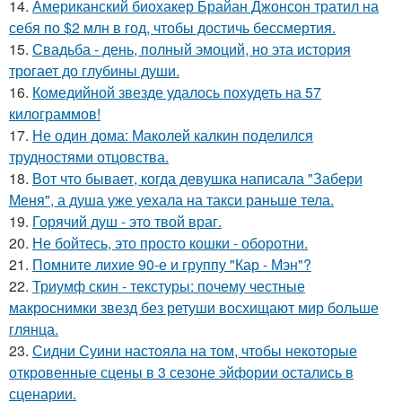
14.
Американский биохакер Брайан Джонсон тратил на
себя по $2 млн в год, чтобы достичь бессмертия.
15.
Свадьба - день, полный эмоций, но эта история
трогает до глубины души.
16.
Комедийной звезде удалось похудеть на 57
килограммов!
17.
Не один дома: Маколей калкин поделился
трудностями отцовства.
18.
Вот что бывает, когда девушка написала "Забери
Меня", а душа уже уехала на такси раньше тела.
19.
Горячий душ - это твой враг.
20.
Не бойтесь, это просто кошки - оборотни.
21.
Помните лихие 90-е и группу "Кар - Мэн"?
22.
Триумф скин - текстуры: почему честные
макроснимки звезд без ретуши восхищают мир больше
глянца.
23.
Сидни Суини настояла на том, чтобы некоторые
откровенные сцены в 3 сезоне эйфории остались в
сценарии.