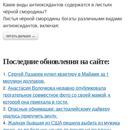
Какие виды антиоксидантов содержатся в листьях
чёрной смородины?
Листья чёрной смородины богаты различными видами
антиоксидантов, включая:
читать дальше →
Последние обновления на сайте:
1.
Сергей Лазарев купил квартиру в Майами за 1
миллион долларов.
2.
Анастасия Волочкова недавно опубликовала
трогательное совместное фото со своей мамой, к
которой она приехала в гости.
3.
Опасные обнимашки: австралийскому дайверу
удалось приручить акулу.
4.
Жадная бывшая из США решила выбить из мужика
денег, да по больше, но что-то пошло не по плану.