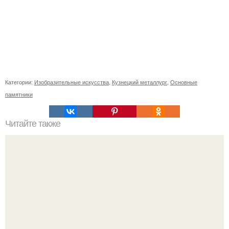
Категории:
Изобразительные искусства
,
Кузнецкий металлург
,
Основные
памятники
Читайте также
Топ-5 зелени, которые улучшат вкус ваших блюд