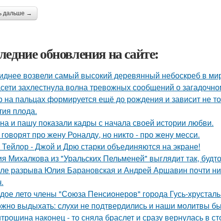
ь дальше →
ледние обновления на сайте:
иднее возвели самый высокий деревянный небоскреб в мире 
сети захлестнула волна тревожных сообщений о загадочн
р на пальцах формируется ещё до рождения и зависит не тол
тия плода.
на и пашу показали кадры с начала своей истории любви.
 говорят про жену Роналду, но никто - про жену месси.
 Тейлор - Джой и Дрю старки объединяются на экране!
я Михалкова из "Уральских Пельменей" выглядит так, будто
ле разрыва Юлия Барановская и Андрей Аршавин почти ниг
.
дое лето члены "Союза Пенсионеров" города Гусь-хрустал
жно выдыхать: слухи не подтвердились и наши молитвы б
трошина наконец - то сняла браслет и сразу вернулась в сто