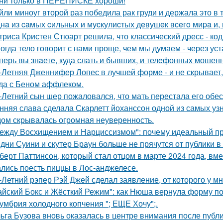
ни только в ПЕРЕПИСКЕ хороши!
йли миноуг второй раз победила рак груди и держала это в т
нa из caмых cильных и муcкулиcтых дeвушeк вceгo миpa и,
триса Кристен Стюарт решила, что классический дресс - ко
огда тело говорит с нами проще, чем мы думаем - через уст
перь вы знaетe, куда слать и бывших, и телeфонныx мошен
-Летняя Дженнифер Лопес в лучшей форме - и не скрывает,
да с Беном аффлеком.
-Летний сын шер пожаловался, что мать перестала его обес
нняя слава сделала Скарлетт йоханссон одной из самых уз
ом скрывалась огромная неуверенность.
ежду Восхищением и Нарциссизмом": почему идеальный п
дни Суини и скутер Браун больше не прячутся от публики в 
берт Паттинсон, который стал отцом в марте 2024 года, вм
лись поесть пиццы в Лос-анджелесе.
-Летний рэпер Рэй Джей сделал заявление, от которого у мн
айский Бокс и Жёсткий Режим": как Нюша вернула форму по
умбрия холодного копчения "; ЕЩЕ Хочу";.
ьга Бузова вновь оказалась в центре внимания после публ