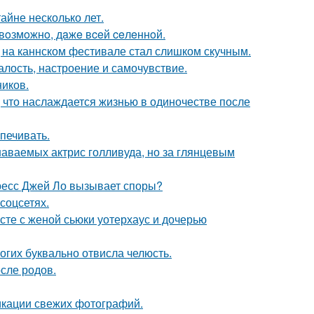
айне несколько лет.
 вoзмoжнo, дaжe вceй ceлeннoй.
д на каннском фестивале стал слишком скучным.
алость, настроение и самочувствие.
ников.
 что наслаждается жизнью в одиночестве после
печивать.
наваемых актрис голливуда, но за глянцевым
ресс Джей Ло вызывает споры?
соцсетях.
есте с женой сьюки уотерхаус и дочерью
огих буквально отвисла челюсть.
сле родов.
икации свежих фотографий.