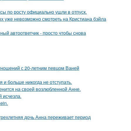
ксы по росту официально ушли в отпуск.
ых уже невозможно смотреть на Кристиана бэйла
ный автоответчик - просто чтобы снова
отношений с 20-летним певцом Ваней
я и больше никогда не отступать.
енится на своей возлюбленной Анне.
й исчезла.
ein.
 трехлетняя дочь Анна переживает период