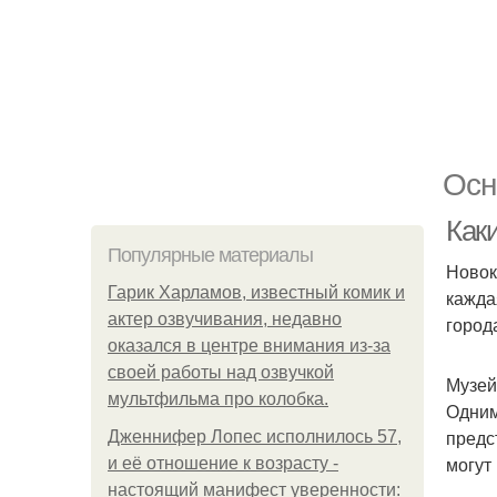
Осн
Каки
Популярные материалы
Новок
Гарик Харламов, известный комик и
кажда
актер озвучивания, недавно
город
оказался в центре внимания из-за
своей работы над озвучкой
Музей
мультфильма про колобка.
Одним
предс
Дженнифер Лопес исполнилось 57,
могут
и её отношение к возрасту -
настоящий манифест уверенности: