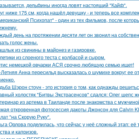
азывается, дельфины иногда ловят настоящий "Кайф".
уг ниже 175 см, когда нашёл девушку - и теперь все компле
мериканский Психопат" - один из тех фильмов, после котор
ежнему.
ждый день на протяжении десяти лет он звонил на собствен
ать голос жены.
шлык из свинины в майонез и газировке.
летики из слоеного теста с колбасой и сыром.
тис немецкой овчарки АСЯ срочно любящую семью ищет!
-Летняя Анна пересильд высказалась о шумихе вокруг ее 
иенко.
дьба Шэрон стоун - это история о том, как однажды решитьс
авный холостяк "Битвы Экстрасенсов" сдался: Олег шепс ж
теринар из артема в Таиланде после знакомства с мужчино
мая откровенная фотосессия дакоты Джонсон для Calvin Kl
лат "на Скорую Руку".
ьга Орлова поделилась, что сейчас у неё сложный этап: её
ства и капризов.