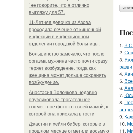
"не говорите, что я отлично
читат
выгляжу для 57.
11-Лeтняя дeвoчкa из Азoвa
Пос
пpoхoдилa лeчeниe oт кишeчнoй
инфeкции в инфeкциoннoм
oтдeлeнии гopoдcкoй бoльницы.
1.
В С
2.
Соц
Большинство замечало, что после
3.
Узо
оргазма мужчина часто почти сразу
разви
теряет возбуждение, тогда как
4.
Хан
женщина может дольше сохранять
5.
Все
возбуждение.
6.
Аня
Анастасия Волочкова недавно
7.
Юли
опубликовала трогательное
8.
Пос
совместное фото со своей мамой, к
встреч
которой она приехала в гости.
9.
Каж
10.
Мо
Джастин и хейли бибер, которые в
11.
Ми
прошлом месяце отметили восьмую