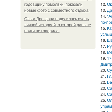
12.
Ок
годовщину помолвки, показали
13.
Др
новые фото с совместного отдыха.
14.
"А
Ольга Дроздова поделилась очень
по-пр
личной историей, о которой раньше
15.
Ка
почти не говорила.
услыш
16.
Ша
17.
Ру
18.
Ме
19.
17
Дмитр
20.
Су
21.
Гл
22.
Ве
23.
Са
24.
Са
25.
Ол
упрям