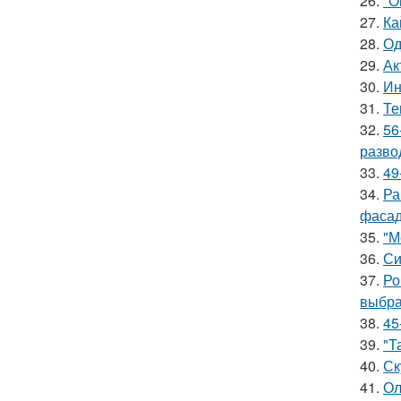
26.
"О
27.
Ка
28.
Од
29.
Ак
30.
Ин
31.
Те
32.
56
разво
33.
49
34.
Ра
фасад
35.
"М
36.
Си
37.
Ро
выбра
38.
45
39.
"Т
40.
Ск
41.
Ол