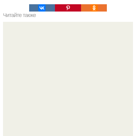
Читайте также
Редкое появление: Дмитрий нагиев впервые за три года
вышел в свет!