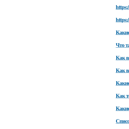
https:
https
Какие
Что т
Как в
Как в
Какие
Как т
Какие
Списо