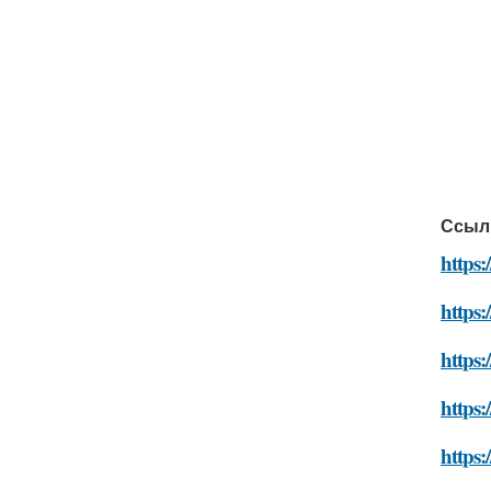
Ссыл
https:
https:
https
https:
https