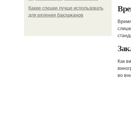
Вре
Какие специи лучше использовать
для вяления баклажанов
Время
слишк
станд
Зак
Как в
виног
во вн