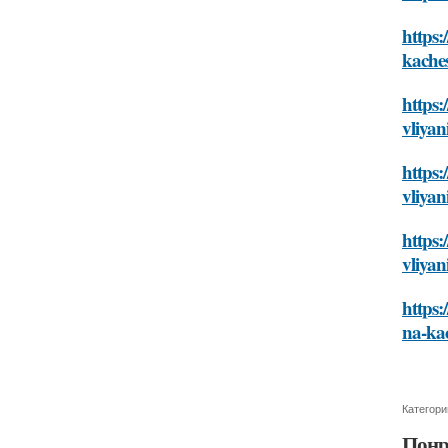
https:
kache
https:
vliyan
https:
vliyan
https:
vliyan
https:
na-ka
Категори
Понр