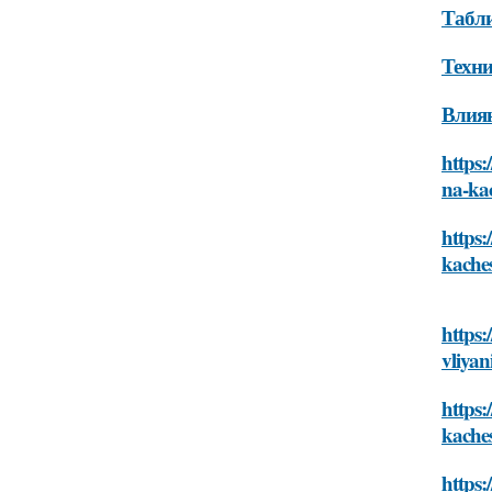
Табли
Техни
Влиян
https:
na-ka
https:
kache
https:
vliyan
https:
kache
https: