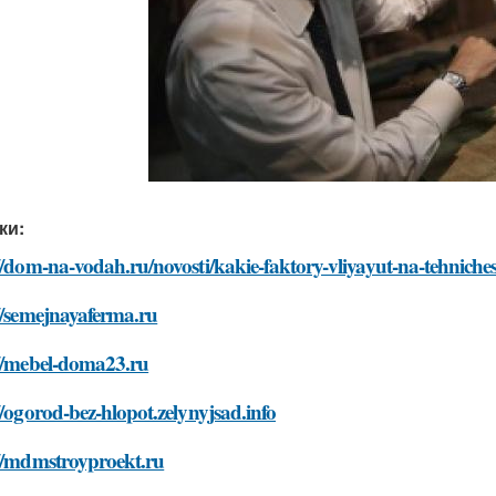
ки:
//dom-na-vodah.ru/novosti/kakie-faktory-vliyayut-na-tehnich
//semejnayaferma.ru
://mebel-doma23.ru
//ogorod-bez-hlopot.zelynyjsad.info
://mdmstroyproekt.ru