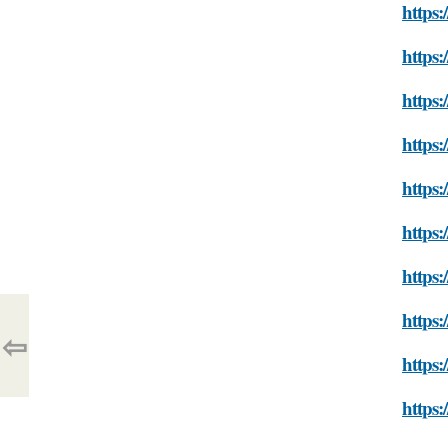
https:
https:
https
https:
https:
https:
https:
https:
⇦
https:
https: