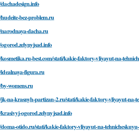
//dachadesign.info
//hudeite-bez-problem.ru
://narodnaya-dacha.ru
//ogorod.zelynyjsad.info
//kosmetika.ru-best.com/stati/kakie-faktory-vliyayut-na-tehni
//idealnaya-figura.ru
//by-womens.ru
//jk-na-krasnyh-partizan-2.ru/stati/kakie-faktory-vliyayut-na
//krasivyj-ogorod.zelynyjsad.info
//doma-otido.ru/stati/kakie-faktory-vliyayut-na-tehnicheskuy