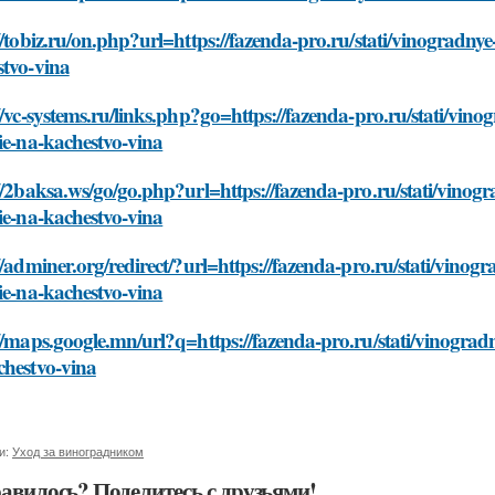
//tobiz.ru/on.php?url=https://fazenda-pro.ru/stati/vinogradnye-s
stvo-vina
//vc-systems.ru/links.php?go=https://fazenda-pro.ru/stati/vinog
ie-na-kachestvo-vina
//2baksa.ws/go/go.php?url=https://fazenda-pro.ru/stati/vinogra
ie-na-kachestvo-vina
//adminer.org/redirect/?url=https://fazenda-pro.ru/stati/vinogra
ie-na-kachestvo-vina
//maps.google.mn/url?q=https://fazenda-pro.ru/stati/vinogradnye
chestvo-vina
и:
Уход за виноградником
авилось? Поделитесь с друзьями!