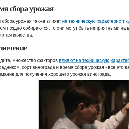
мя сбора урожая
 сбора урожая также влияет
на техническую
характеристик
ом поздно собираются, то они могут быть неприятными на 
артам качества.
лючение
идите, множество факторов
влияют на техническую
характе
радником, сорт винограда и время сбора урожая - все это
имание для получения хорошего урожая винограда.