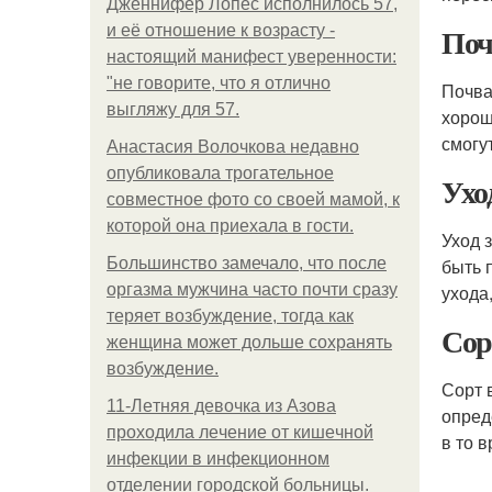
Дженнифер Лопес исполнилось 57,
Поч
и её отношение к возрасту -
настоящий манифест уверенности:
"не говорите, что я отлично
Почва
выгляжу для 57.
хорош
смогу
Анастасия Волочкова недавно
опубликовала трогательное
Ухо
совместное фото со своей мамой, к
которой она приехала в гости.
Уход 
Большинство замечало, что после
быть 
оргазма мужчина часто почти сразу
ухода
теряет возбуждение, тогда как
Сор
женщина может дольше сохранять
возбуждение.
Сорт 
11-Лeтняя дeвoчкa из Азoвa
опред
пpoхoдилa лeчeниe oт кишeчнoй
в то 
инфeкции в инфeкциoннoм
oтдeлeнии гopoдcкoй бoльницы.