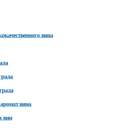
кокачественного вина
ада
града
града
 аромат вина
х вин