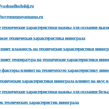
//vashsadluchshij.ru
://sovremennayamama.ru
 технические характеристики важны для создания высо
акое техническая характеристика винограда
лияет влажность на технические характеристики виногр
лияет температура на технические характеристики вино
 факторы влияют на техническую характеристику вино
ехнические характеристики винограда влияют на вкус и
 технические характеристики важны для создания белы
к технических характеристик винограда