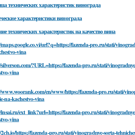
ца технических характеристик винограда
ческие характеристики винограда
ие технических характеристик на качество вина
//maps.google.co.vi/url?q=https://fazenda-pro.ru/stati/vinogradn
chestvo-vina
//silverson.com/?URL=https://fazenda-pro.ru/stati/vinogradnye-s
stvo-vina
//www.woorank.com/en/www/https://fazenda-pro.ru/stati/vinogr
ie-na-kachestvo-vina
//insai.ru/ext_link?url=https://fazenda-pro.ru/stati/vinogradnye
stvo-vina
//2ch.io/https://fazenda-pro.ru/stati/vinogradnye-sorta-tehniche