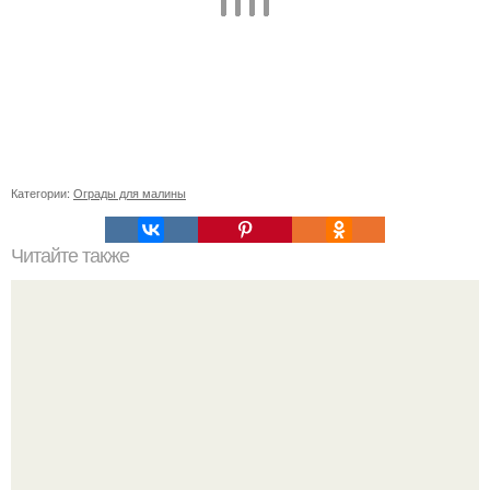
Категории:
Ограды для малины
Читайте также
Стильные прически для непослушных волос: как сделать
свой образ более эффектным