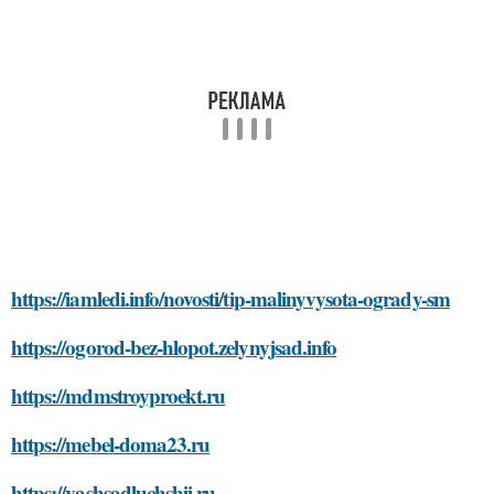
https://iamledi.info/novosti/tip-malinyvysota-ogrady-sm
https://ogorod-bez-hlopot.zelynyjsad.info
https://mdmstroyproekt.ru
https://mebel-doma23.ru
https://vashsadluchshij.ru