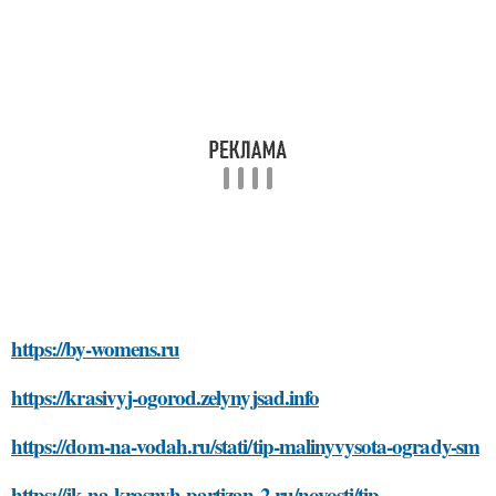
https://by-womens.ru
https://krasivyj-ogorod.zelynyjsad.info
https://dom-na-vodah.ru/stati/tip-malinyvysota-ogrady-sm
https://jk-na-krasnyh-partizan-2.ru/novosti/tip-