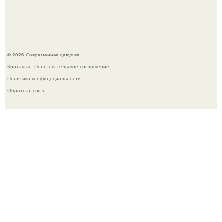
женщина может дольше сохранять возбуждение.
© 2026 Современная девушка
Контакты
Пользовательское соглашение
Политика конфидециальности
Обратная связь