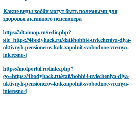
Какие виды хобби могут быть полезными для
здоровья активного пенсионера
https://altaimap.ru/redir.php?
site=https://4bodyhack.ru/stati/hobbi-i-uvlecheniya-dlya-
aktivnyh-pensionerov-kak-zapolnit-svobodnoe-vremya-
interesno-i
https://molportal.ru/links.php?
go=https://4bodyhack.ru/stati/hobbi-i-uvlecheniya-dlya-
aktivnyh-pensionerov-kak-zapolnit-svobodnoe-vremya-
interesno-i