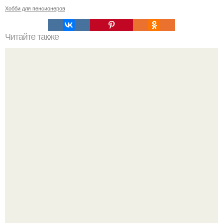
Хобби для пенсионеров
Читайте также
50 способов красиво заколоть короткие: откройте для
себя новые возможности