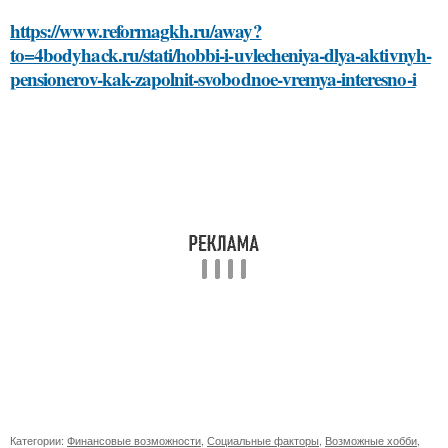
https://www.reformagkh.ru/away?
to=4bodyhack.ru/stati/hobbi-i-uvlecheniya-dlya-aktivnyh-
pensionerov-kak-zapolnit-svobodnoe-vremya-interesno-i
Категории:
Финансовые возможности
,
Социальные факторы
,
Возможные хобби
,