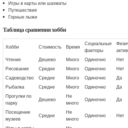
Игры в карты или шахматы
Путешествия
Горные лыжи
Таблица сравнения хобби
Социальные
Физи
Хобби
Стоимость
Время
факторы
актив
Чтение
Дешево
Много
Одиночно
Нет
Рисование
Средне
Много
Одиночно
Нет
Садоводство
Средне
Много
Одиночно
Да
Рыбалка
Средне
Много
Одиночно
Да
Прогулки по
Не
Дешево
Одиночно
Да
парку
много
Посещение
Не
Средне
Одиночно
Нет
музеев
много
Игры в карты
Не