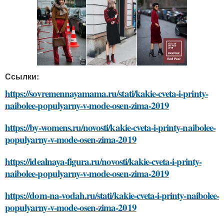
Ссылки:
https://sovremennayamama.ru/stati/kakie-cveta-i-printy-
naibolee-populyarny-v-mode-osen-zima-2019
https://by-womens.ru/novosti/kakie-cveta-i-printy-naibolee-
populyarny-v-mode-osen-zima-2019
https://idealnaya-figura.ru/novosti/kakie-cveta-i-printy-
naibolee-populyarny-v-mode-osen-zima-2019
https://dom-na-vodah.ru/stati/kakie-cveta-i-printy-naibolee-
populyarny-v-mode-osen-zima-2019