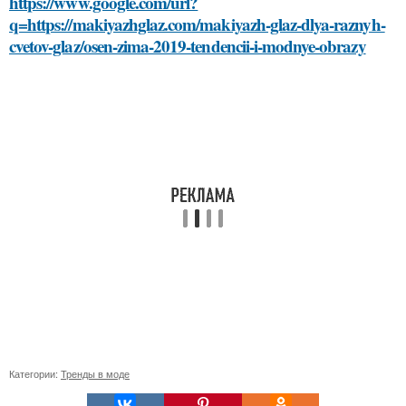
https://www.google.com/url?
q=https://makiyazhglaz.com/makiyazh-glaz-dlya-raznyh-
cvetov-glaz/osen-zima-2019-tendencii-i-modnye-obrazy
Категории:
Тренды в моде