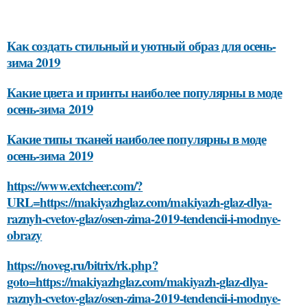
Как создать стильный и уютный образ для осень-
зима 2019
Какие цвета и принты наиболее популярны в моде
осень-зима 2019
Какие типы тканей наиболее популярны в моде
осень-зима 2019
https://www.extcheer.com/?
URL=https://makiyazhglaz.com/makiyazh-glaz-dlya-
raznyh-cvetov-glaz/osen-zima-2019-tendencii-i-modnye-
obrazy
https://noveg.ru/bitrix/rk.php?
goto=https://makiyazhglaz.com/makiyazh-glaz-dlya-
raznyh-cvetov-glaz/osen-zima-2019-tendencii-i-modnye-