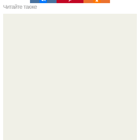
Читайте также
Станьте экспертом в причесывании коротких волос:
пошаговый гайд
Мало кто знает, что Элизабет олсен получила роль алы
Ванды максимофф не сразу.