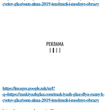
cvetov-glaz/osen-zima-2019-tendencii-i-modnye-obrazy
https://images.google.mk/url?
q=https://makiyazhglaz.com/makiyazh-glaz-dlya-raznyh-
cvetov-glaz/osen-zima-2019-tendencii-i-modnye-obrazy