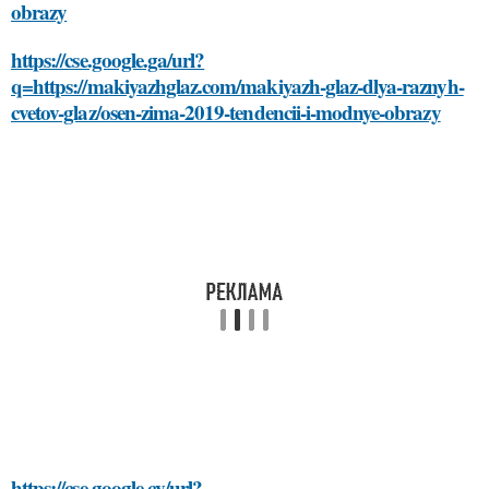
obrazy
https://cse.google.ga/url?
q=https://makiyazhglaz.com/makiyazh-glaz-dlya-raznyh-
cvetov-glaz/osen-zima-2019-tendencii-i-modnye-obrazy
https://cse.google.cv/url?