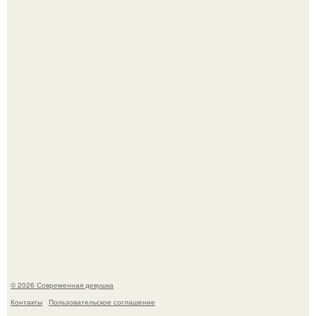
Платье, которое до сих пор вызывает споры спустя годы.
Бывшая актриса для самых взрослых амаранта Хэнк
стала сенатором в Колумбии.
© 2026 Современная девушка
Контакты
Пользовательское соглашение