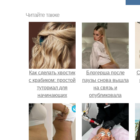
Читайте также
Как сделать хвостик
Блогерша после
С
с крабиком: простой
паузы снова вышла
туториал для
на связь и
начинающих
опубликовала
свежую серию
кадров из спальни.