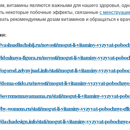
ом, витамины являются важными для нашего здоровья, одн
ть некоторые побочные эффекты, связанные
с менструаци
вать рекомендуемым дозам витаминов и обращаться к врач
ки:
//vashsadluchshij.ru/novosti/mogut-li-vitaminy-vyzyvat-poboc
//idealnaya-figura.ru/novosti/mogut-li-vitaminy-vyzyvat-pobo
//ogorod.zelynyjsad.info/stati/mogut-li-vitaminy-vyzyvat-pobo
//doma-otido.ru/novosti/mogut-li-vitaminy-vyzyvat-pobochnye
//sovremennayamama.ru/stati/mogut-li-vitaminy-vyzyvat-pobo
//by-womens.ru/stati/mogut-li-vitaminy-vyzyvat-pobochnye-eff
//dachadesign.info/stati/mogut-li-vitaminy-vyzyvat-pobochnye-