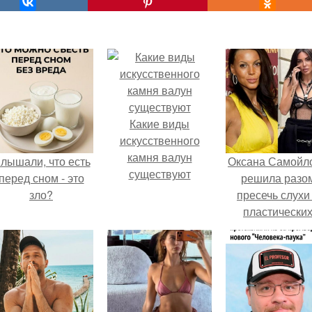
Какие виды
искусственного
камня валун
лышали, что есть
Оксана Самойл
существуют
перед сном - это
решила разо
зло?
пресечь слухи
пластически
операциях и
публично
прояснила
ситуацию.