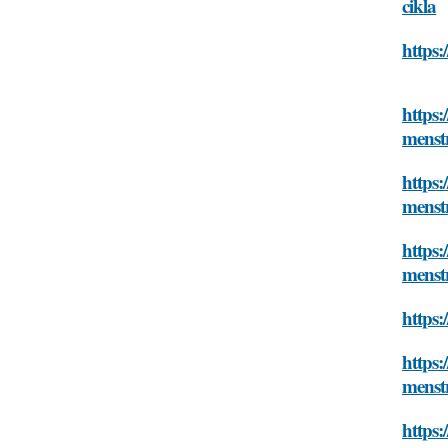
cikla
https:
https:
menst
https:
menst
https:
menst
https:
https:
menst
https: