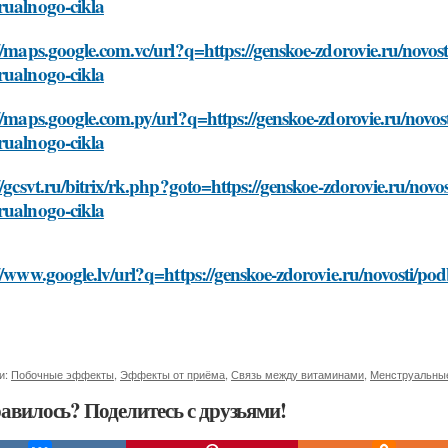
rualnogo-cikla
//maps.google.com.vc/url?q=https://genskoe-zdorovie.ru/novos
rualnogo-cikla
//maps.google.com.py/url?q=https://genskoe-zdorovie.ru/novo
rualnogo-cikla
//gcsvt.ru/bitrix/rk.php?goto=https://genskoe-zdorovie.ru/nov
rualnogo-cikla
//www.google.lv/url?q=https://genskoe-zdorovie.ru/novosti/p
и:
Побочные эффекты
,
Эффекты от приёма
,
Связь между витаминами
,
Менструальны
авилось? Поделитесь с друзьями!