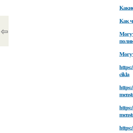
Какие
Как ч
⇦
Могут
поли
Могут
https:
cikla
https:
menst
https:
menst
https: