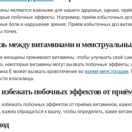
ины являются важными для нашего здоровья, однако, приё
орые побочные эффекты. Например, приём избыточных доз 
ные боли и нарушение зрения. Приём избыточных доз вита
ы почек.
зь между витаминами и менструальн
е женщины принимают витамины, чтобы улучшить своё само
о, некоторые витамины могут вызвать побочные эффекты,
ина Е может вызвать кровотечение во
время менструации
.
асти влагалища.
 избежать побочных эффектов от приё
 избежать побочных эффектов от приёма витаминов, важн
, важно обращаться к врачу, чтобы определить, какие вита
од