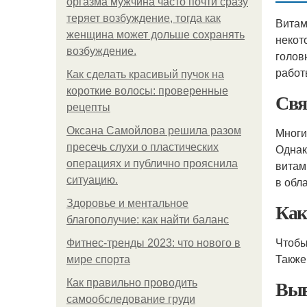
оргазма мужчина часто почти сразу
теряет возбуждение, тогда как
Витам
женщина может дольше сохранять
некот
возбуждение.
голов
работ
Как сделать красивый пучок на
короткие волосы: проверенные
Свя
рецепты
Оксана Самойлова решила разом
Многи
пресечь слухи о пластических
Однак
операциях и публично прояснила
витам
ситуацию.
в обл
Здоровье и ментальное
Как
благополучие: как найти баланс
Чтобы
Фитнес-тренды 2023: что нового в
Также
мире спорта
Выв
Как правильно проводить
самообследование груди