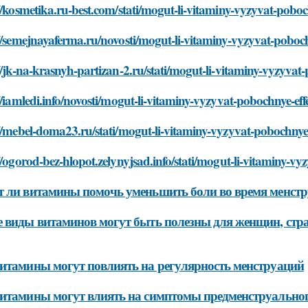
//kosmetika.ru-best.com/stati/mogut-li-vitaminy-vyzyvat-pobo
//semejnayaferma.ru/novosti/mogut-li-vitaminy-vyzyvat-poboc
//jk-na-krasnyh-partizan-2.ru/stati/mogut-li-vitaminy-vyzyva
//iamledi.info/novosti/mogut-li-vitaminy-vyzyvat-pobochnye-ef
//mebel-doma23.ru/stati/mogut-li-vitaminy-vyzyvat-pobochnye
//ogorod-bez-hlopot.zelynyjsad.info/stati/mogut-li-vitaminy-v
 ли витамины помочь уменьшить боли во время менст
 виды витаминов могут быть полезны для женщин, ст
итамины могут повлиять на регулярность менструаций
итамины могут влиять на симптомы предменструально