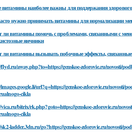
 витамины наиболее важны для поддержания здорового
асто нужно принимать витамины для нормализации ме
 ли витамины помочь с проблемами, связанными с менс
кистозные яичники
 ли витамины вызывать побочные эффекты, связанные 
//flyd.ru/away.php?to=https://genskoe-zdorovie.ru/novosti/p
//images.google.li/url?q=https://genskoe-zdorovie.ru/novosti/
rualnogo-cikla
//vica.ru/bitrix/rk.php?goto=https://genskoe-zdorovie.ru/novo
rualnogo-cikla
//sk2-ladder.3dn.ru/go?https://genskoe-zdorovie.ru/novosti/