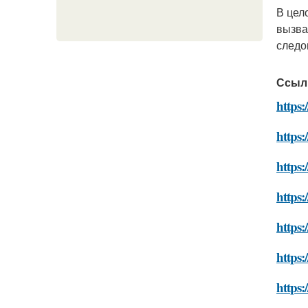
В цел
вызва
следо
Ссыл
https:
https:
https:
https:
https:
https:
https: