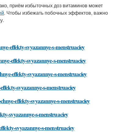
ако, приём избыточных доз витаминов может
ей
. Чтобы избежать побочных эффектов, важно
у.
hnye-effekty-svyazannye-s-menstruaciey
chnye-effekty-svyazannye-s-menstruaciey
chnye-effekty-svyazannye-s-menstruaciey
-effekty-svyazannye-s-menstruaciey
chnye-effekty-svyazannye-s-menstruaciey
ekty-svyazannye-s-menstruaciey
effekty-svyazannye-s-menstruaciey