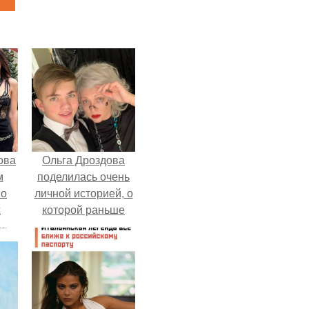
ова
Ольга Дроздова
м
поделилась очень
 о
личной историей, о
х
которой раньше
почти не говорила.