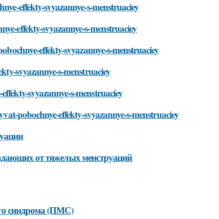
chnye-effekty-svyazannye-s-menstruaciey
hnye-effekty-svyazannye-s-menstruaciey
t-pobochnye-effekty-svyazannye-s-menstruaciey
fekty-svyazannye-s-menstruaciey
-effekty-svyazannye-s-menstruaciey
yzyvat-pobochnye-effekty-svyazannye-s-menstruaciey
руации
радающих от тяжелых менструаций
го синдрома (ПМС)