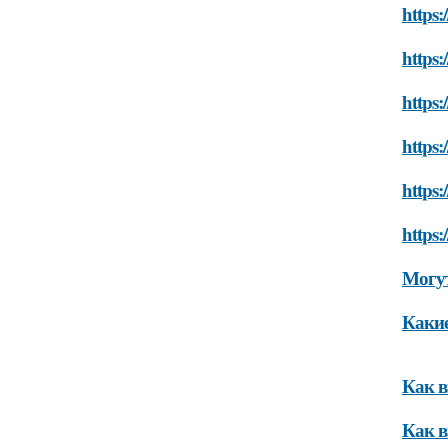
https:
https:
https:
https:
https:
https:
Могут
Какие
Как в
Как в