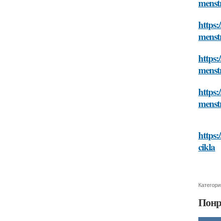
menst
https:
menst
https:
menst
https:
menst
https:
cikla
Категори
Понр