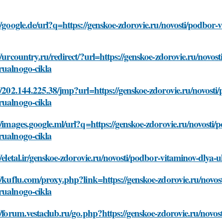
//google.de/url?q=https://genskoe-zdorovie.ru/novosti/podbor
//urcountry.ru/redirect/?url=https://genskoe-zdorovie.ru/novo
rualnogo-cikla
//202.144.225.38/jmp?url=https://genskoe-zdorovie.ru/novosti
rualnogo-cikla
//images.google.ml/url?q=https://genskoe-zdorovie.ru/novosti
rualnogo-cikla
//eletal.ir/genskoe-zdorovie.ru/novosti/podbor-vitaminov-dlya
//kuflu.com/proxy.php?link=https://genskoe-zdorovie.ru/novo
rualnogo-cikla
//forum.vestaclub.ru/go.php?https://genskoe-zdorovie.ru/novo