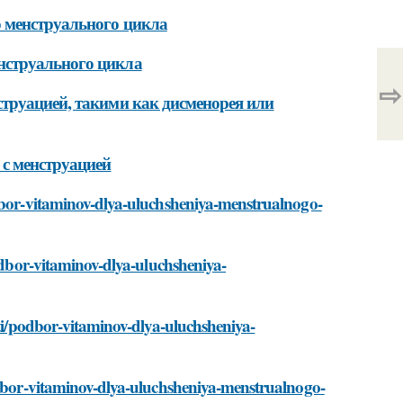
 менструального цикла
нструального цикла
⇨
труацией, такими как дисменорея или
с менструацией
odbor-vitaminov-dlya-uluchsheniya-menstrualnogo-
podbor-vitaminov-dlya-uluchsheniya-
sti/podbor-vitaminov-dlya-uluchsheniya-
podbor-vitaminov-dlya-uluchsheniya-menstrualnogo-