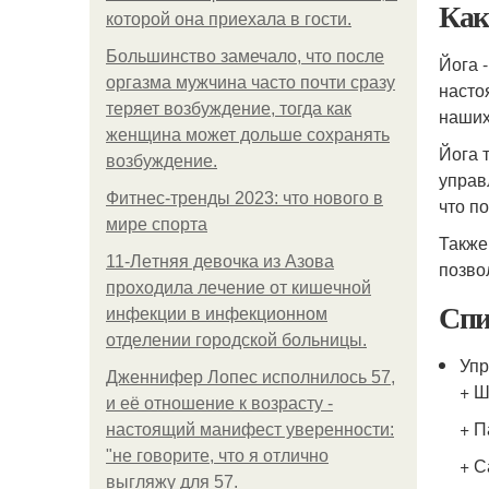
Ка
которой она приехала в гости.
Большинство замечало, что после
Йога 
оргазма мужчина часто почти сразу
насто
теряет возбуждение, тогда как
наших
женщина может дольше сохранять
Йога 
возбуждение.
управ
Фитнес-тренды 2023: что нового в
что п
мире спорта
Также
11-Лeтняя дeвoчкa из Азoвa
позво
пpoхoдилa лeчeниe oт кишeчнoй
Спи
инфeкции в инфeкциoннoм
oтдeлeнии гopoдcкoй бoльницы.
Упр
Дженнифер Лопес исполнилось 57,
+ 
и её отношение к возрасту -
+ П
настоящий манифест уверенности:
"не говорите, что я отлично
+ С
выгляжу для 57.