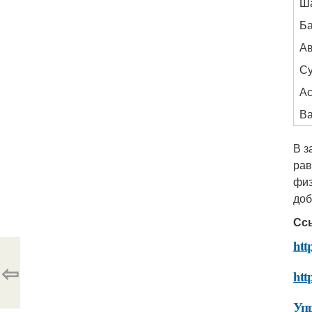
Ш
Б
А
С
А
Ва
В з
рав
физ
доб
Сс
htt
⇦
htt
Уп