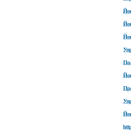
Йо
Йог
Йог
Уп
Пол
Йог
Пра
Уп
Йог
htt