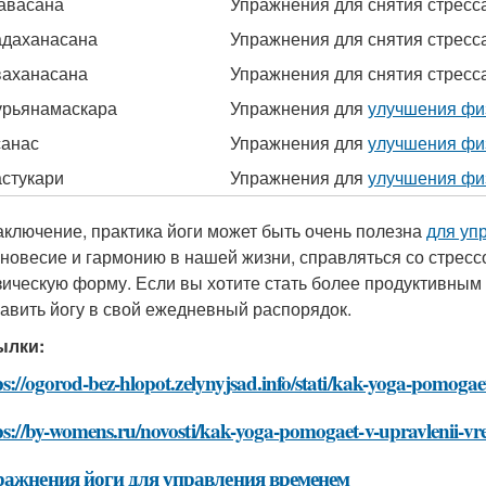
авасана
Упражнения для снятия стресс
адаханасана
Упражнения для снятия стресс
ваханасана
Упражнения для снятия стресс
урьянамаскара
Упражнения для
улучшения фи
санас
Упражнения для
улучшения фи
стукари
Упражнения для
улучшения фи
аключение, практика йоги может быть очень полезна
для уп
новесие и гармонию в нашей жизни, справляться со стресс
ическую форму. Если вы хотите стать более продуктивным
авить йогу в свой ежедневный распорядок.
ылки:
ps://ogorod-bez-hlopot.zelynyjsad.info/stati/kak-yoga-pomoga
ps://by-womens.ru/novosti/kak-yoga-pomogaet-v-upravlenii-
ражнения йоги для управления временем