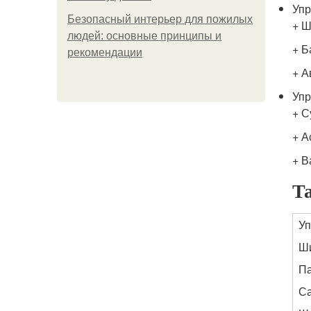
Упр
Безопасный интерьер для пожилых
+ 
людей: основные принципы и
+ Б
рекомендации
+ А
Уп
+ С
+ А
+ В
Та
У
Ш
П
С