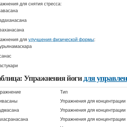
ажнения для снятия стресса:
Шавасана
адаханасана
ваханасана
ражнения для
улучшения физической формы
:
урьянамаскара
санас
астукари
блица: Упражнения йоги
для управле
пражнение
Тип
ивасаны
Упражнения для концентрации
адмасана
Упражнения для концентрации
ахасранасана
Упражнения для концентрации