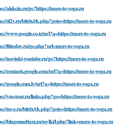
ps://alekcin.ru/go?https://more-to-yoga.ru
ps://sf2v.ru/bitrix/rk.php?goto=https://more-to-yoga.ru
ps://www.google.co.tz/url?q=https://more-to-yoga.ru
ps://fittoday.ru/go.php?url=more-to-yoga.ru
ps://novinki-youtube.ru/go?https://more-to-yoga.ru
ps://contacts.google.com/url?q=https://more-to-yoga.ru
ps://google.com.ly/url?q=https://more-to-yoga.ru
ps://vus-tour.ru/links.php?go=https://more-to-yoga.ru
ps://no-e.ru/bitrix/rk.php?goto=https://more-to-yoga.ru
ps://blagomedtaxi.ru/ssylki/l.php?link=more-to-yoga.ru