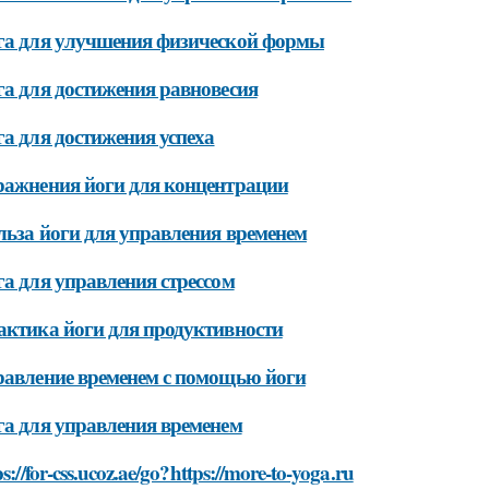
га для улучшения физической формы
а для достижения равновесия
а для достижения успеха
ражнения йоги для концентрации
ьза йоги для управления временем
а для управления стрессом
ктика йоги для продуктивности
равление временем с помощью йоги
а для управления временем
ps://for-css.ucoz.ae/go?https://more-to-yoga.ru