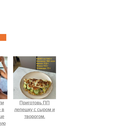
ли
Приготовь ПП
 в
лепешку с сыром и
це
творогом.
мую