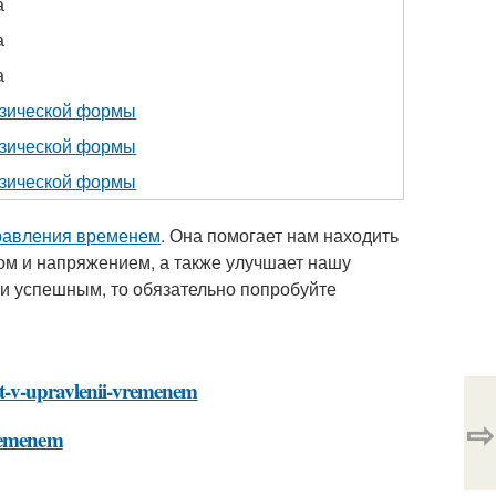
а
а
а
зической формы
зической формы
зической формы
равления временем
. Она помогает нам находить
ом и напряжением, а также улучшает нашу
 и успешным, то обязательно попробуйте
et-v-upravlenii-vremenem
⇨
vremenem