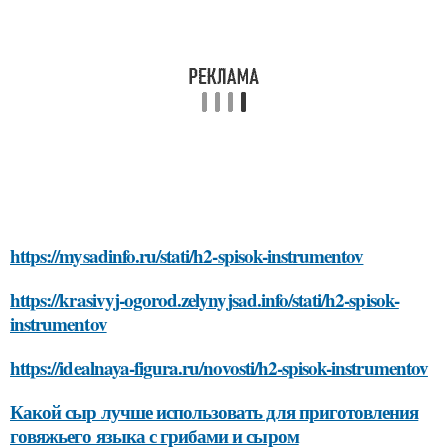
https://mysadinfo.ru/stati/h2-spisok-instrumentov
https://krasivyj-ogorod.zelynyjsad.info/stati/h2-spisok-
instrumentov
https://idealnaya-figura.ru/novosti/h2-spisok-instrumentov
Какой сыр лучше использовать для приготовления
говяжьего языка с грибами и сыром