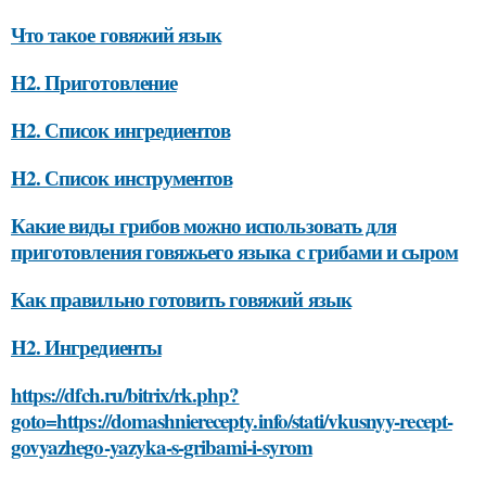
Что такое говяжий язык
H2. Приготовление
H2. Список ингредиентов
H2. Список инструментов
Какие виды грибов можно использовать для
приготовления говяжьего языка с грибами и сыром
Как правильно готовить говяжий язык
H2. Ингредиенты
https://dfch.ru/bitrix/rk.php?
goto=https://domashnierecepty.info/stati/vkusnyy-recept-
govyazhego-yazyka-s-gribami-i-syrom