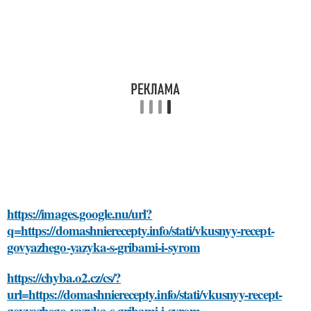
https://images.google.nu/url?
q=https://domashnierecepty.info/stati/vkusnyy-recept-
govyazhego-yazyka-s-gribami-i-syrom
https://chyba.o2.cz/cs/?
url=https://domashnierecepty.info/stati/vkusnyy-recept-
govyazhego-yazyka-s-gribami-i-syrom