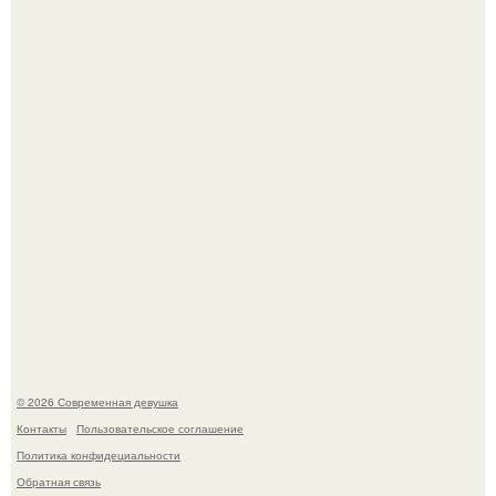
Итальяно веро: Орнелла мути упаковала чемоданы и
готовится обзавестись красным паспортом.
Лишь в том случае, если есть в истории моды идеал, то
это Синди Кроуфорд.
© 2026 Современная девушка
Контакты
Пользовательское соглашение
Политика конфидециальности
Обратная связь