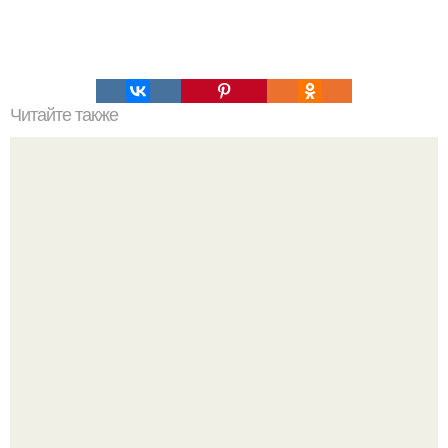
Читайте также
Модный маникюр для женщин после 40 лет. Дизайн
ногтей, цвет после 40