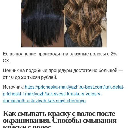
Ее выполнение происходит на влажные волосы с 2%
OX.
Ценник на подобные процедуры достаточно большой —
от 10 до 20 тысяч рублей.
Источник:
https://pricheska-makiyazh.ru-best.com/kak-delat-
pricheski-i-makiyazh/kak-svesti-krasku-s-volos-v-
domashnih-usloviyah-kak-smyt-chernuyu
Как смывать краску с волос после
окрашивания. Способы смывания
краски с волос