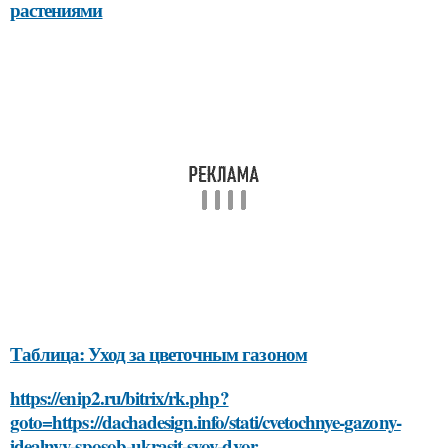
растениями
Таблица: Уход за цветочным газоном
https://enip2.ru/bitrix/rk.php?
goto=https://dachadesign.info/stati/cvetochnye-gazony-
idealnyy-sposob-ukrasit-svoy-dvor