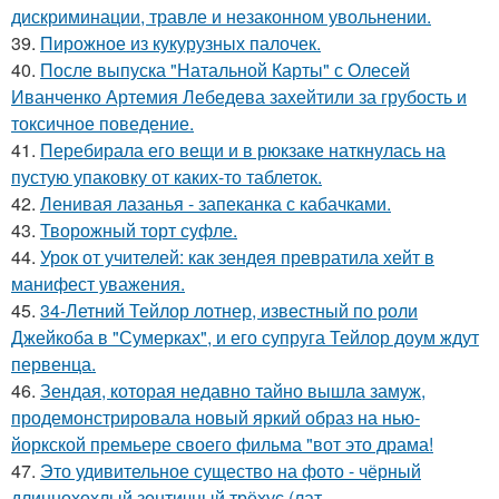
дискриминации, травле и незаконном увольнении.
39.
Пирожное из кукурузных палочек.
40.
После выпуска "Натальной Карты" с Олесей
Иванченко Артемия Лебедева захейтили за грубость и
токсичное поведение.
41.
Перебирала его вещи и в рюкзаке наткнулась на
пустую упаковку от каких-то таблеток.
42.
Ленивая лазанья - запеканка с кабачками.
43.
Творожный торт суфле.
44.
Урок от учителей: как зендея превратила хейт в
манифест уважения.
45.
34-Летний Тейлор лотнер, известный по роли
Джейкоба в "Сумерках", и его супруга Тейлор доум ждут
первенца.
46.
Зендая, которая недавно тайно вышла замуж,
продемонстрировала новый яркий образ на нью-
йоркской премьере своего фильма "вот это драма!
47.
Это удивительное существо на фото - чёрный
длиннохохлый зонтичный трёхус (лат.