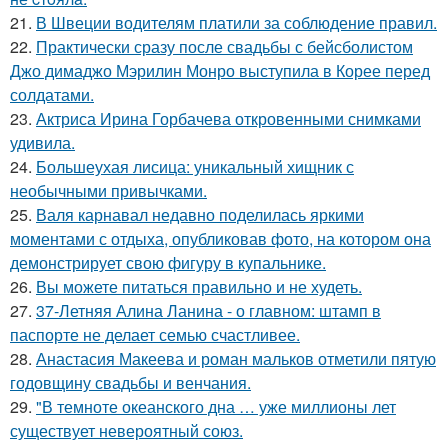
21.
В Швеции водителям платили за соблюдение правил.
22.
Практически сразу после свадьбы с бейсболистом
Джо димаджо Мэрилин Монро выступила в Корее перед
солдатами.
23.
Актриса Ирина Горбачева откровенными снимками
удивила.
24.
Большеухая лисица: уникальный хищник с
необычными привычками.
25.
Валя карнавал недавно поделилась яркими
моментами с отдыха, опубликовав фото, на котором она
демонстрирует свою фигуру в купальнике.
26.
Вы можете питаться правильно и не худеть.
27.
37-Летняя Алина Ланина - о главном: штамп в
паспорте не делает семью счастливее.
28.
Анастасия Макеева и роман мальков отметили пятую
годовщину свадьбы и венчания.
29.
"В темноте океанского дна … уже миллионы лет
существует невероятный союз.