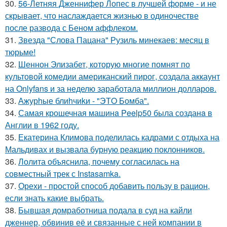
30.
56-Летняя Дженнифер Лопес в лучшей форме - и не
скрывает, что наслаждается жизнью в одиночестве
после развода с Беном аффлеком.
31.
Звезда "Слова Пацана" Рузиль минекаев: месяц в
тюрьме!
32.
Шеннон Элизабет, которую многие помнят по
культовой комедии американский пирог, создала аккаунт
на Onlyfans и за неделю заработала миллион долларов.
33.
Ажурhые блиhчиkи - "ЭТO Бомба".
34.
Самая крошечная машинa Peelp50 была созданa в
Англии в 1962 году.
35.
Екатерина Климова поделилась кадрами с отдыха на
Мальдивах и вызвала бурную реакцию поклонников.
36.
Лолита объяснила, почему согласилась на
совместный трек с Instasamka.
37.
Орехи - простой способ добавить пользу в рацион,
если знать какие выбрать.
38.
Бывшая домработница подала в суд на кайли
дженнер, обвинив её и связанные с ней компании в