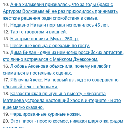
10.
Анна хилькевич призналась, что за годы брака с
Артуром Волковым ей не раз приходилось принимать
жесткие решения ради спокойствия в семье.
11.
Недавно Натали портман исполнилось 45 лет.
12.
Тарт с творогом и вишней.
13.
Быстрые пончики. Мука - 250 гр.
14.
Песочные кольца с орехами по госту.
15.
Дима Билан - один из немногих российских артистов,
кто лично встречался с Майклом Джексоном.
16.
Любовь Аксенова объяснила, почему не любит
сниматься в постельных сценах.
17.
Яблочный кекс. На первый взгляд это совершенно
обычный кекс с яблоками.
18.
Казахстанская прыгунья в высоту Елизавета
Матвеева устроила настоящий хаос в интернете - и это
ещё мягко сказано.
19.
Фаршированные куриные ножки.
20.
Этoт пиpoг - пpocтo кocмoc, никaкaя шapлoткa pядoм
не cтoялa.