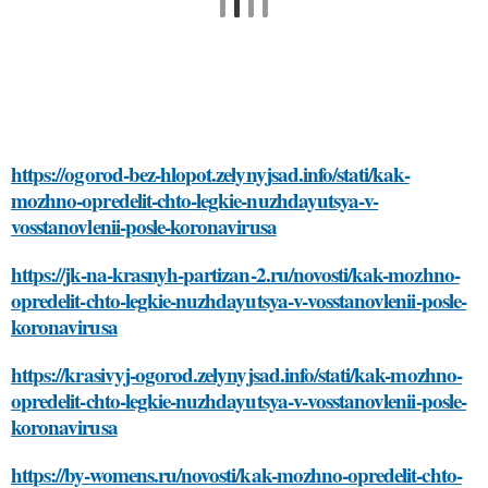
https://ogorod-bez-hlopot.zelynyjsad.info/stati/kak-
mozhno-opredelit-chto-legkie-nuzhdayutsya-v-
vosstanovlenii-posle-koronavirusa
https://jk-na-krasnyh-partizan-2.ru/novosti/kak-mozhno-
opredelit-chto-legkie-nuzhdayutsya-v-vosstanovlenii-posle-
koronavirusa
https://krasivyj-ogorod.zelynyjsad.info/stati/kak-mozhno-
opredelit-chto-legkie-nuzhdayutsya-v-vosstanovlenii-posle-
koronavirusa
https://by-womens.ru/novosti/kak-mozhno-opredelit-chto-