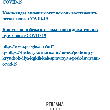
COVID-19
Какие виды лечения могут помочь восстановить
легкие после COVID-19
Как можно избежать осложнений в дыхательных
путях после COVID-19
https://www.google.co.vi/url?
q=https://shedevrykulinarii.com/novosti/podemnyy-
kryuchok-dlya-legkih-kak-spravitsya-s-posledstviyami-
covid-19