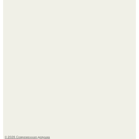
У юли Гаврилиной снова случился конфликт с комиком
Ильей Соболевым.
Рацион 1400 калорий.
© 2026 Современная девушка