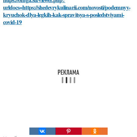
urldocs=https://shedevrykulinarii.com/novosti/podemnyy-
kryuchok-dlya-legkih-kak-spravitsya-s-posledstviyami-
covid-19