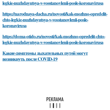
legkie-nuzhdayutsya-v-vosstanovlenii-posle-koronavirusa
https://narodnaya-dacha.ru/novosti/kak-mozhno-opredelit-
chto-legkie-nuzhdayutsya-v-vosstanovlenii-posle-
koronavirusa
https://doma-otido.ru/novosti/kak-mozhno-opredelit-chto-
legkie-nuzhdayutsya-v-vosstanovlenii-posle-koronavirusa
Какие симптомы дыхательных путей могут
возникнуть после COVID-19