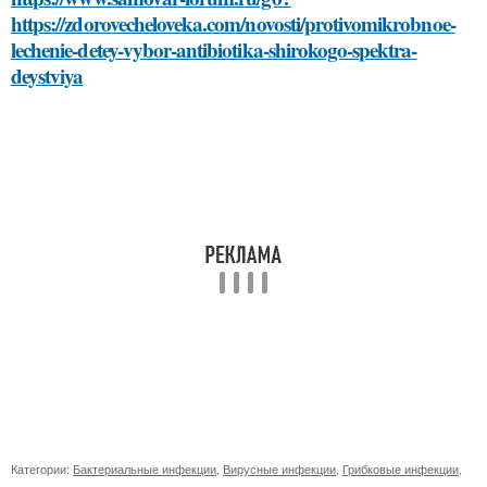
https://zdorovecheloveka.com/novosti/protivomikrobnoe-
lechenie-detey-vybor-antibiotika-shirokogo-spektra-
deystviya
Категории:
Бактериальные инфекции
,
Вирусные инфекции
,
Грибковые инфекции
,