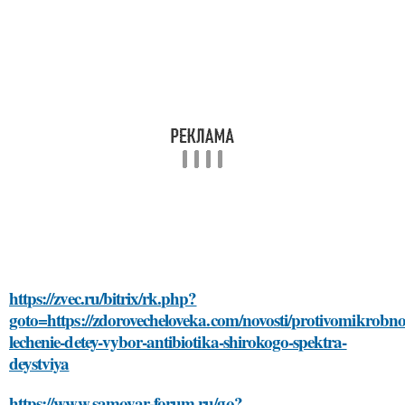
https://zvec.ru/bitrix/rk.php?
goto=https://zdorovecheloveka.com/novosti/protivomikrobno
lechenie-detey-vybor-antibiotika-shirokogo-spektra-
deystviya
https://www.samovar-forum.ru/go?