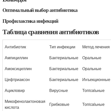
Оптимальный выбор антибиотика
Профилактика инфекций
Таблица сравнения антибиотиков
Антибиотик
Тип инфекции
Метод лечения
Ампициллин
Бактериальные
Оральные
Амоксициллин
Бактериальные
Оральные
Цефтриаксон
Бактериальные
Инъекционные
Ацикловир
Вирусные
Топicalьные
Микофенолактоновая
Грибковые
Топicalьные
кислота