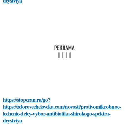
deystviya
https://stopcran.ru/go?
https://zdorovecheloveka.com/novosti/protivomikrobnoe-
lechenie-detey-vybor-antibiotika-shirokogo-spektra-
deystviya