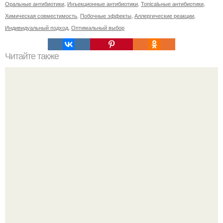
Оральные антибиотики
,
Инъекционные антибиотики
,
Топicalьные антибиотики
,
Химическая совместимость
,
Побочные эффекты
,
Аллергические реакции
,
Индивидуальный подход
,
Оптимальный выбор
Читайте также
Какие правила следует соблюдать при уходе за кожей