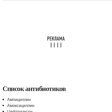
Список антибиотиков
Ампициллин
Амоксициллин
Цефтриаксон