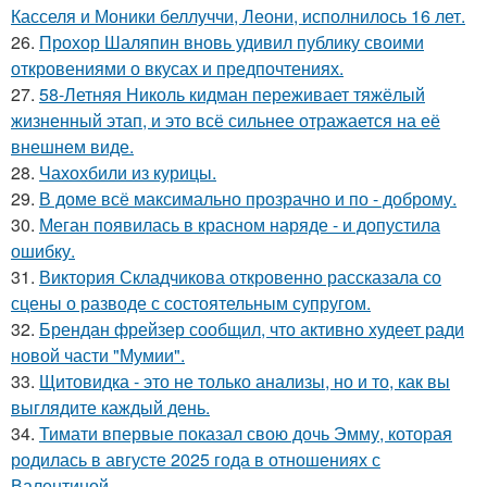
Касселя и Моники беллуччи, Леони, исполнилось 16 лет.
26.
Прохор Шаляпин вновь удивил публику своими
откровениями о вкусах и предпочтениях.
27.
58-Летняя Николь кидман переживает тяжёлый
жизненный этап, и это всё сильнее отражается на её
внешнем виде.
28.
Чахохбили из курицы.
29.
В доме всё максимально прозрачно и по - доброму.
30.
Меган появилась в красном наряде - и допустила
ошибку.
31.
Виктория Складчикова откровенно рассказала со
сцены о разводе с состоятельным супругом.
32.
Брендан фрейзер сообщил, что активно худеет ради
новой части "Мумии".
33.
Щитовидка - это не только анализы, но и то, как вы
выглядите каждый день.
34.
Тимати впервые показал свою дочь Эмму, которая
родилась в августе 2025 года в отношениях с
Валентиной.