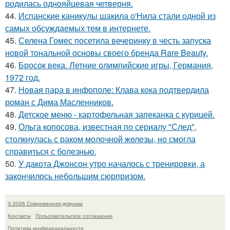
родилась однояйцевая четверня.
44.
Испанские каникулы шакила о'Нила стали одной из
самых обсуждаемых тем в интернете.
45.
Селена Гомес посетила вечеринку в честь запуска
новой тональной основы своего бренда Rare Beauty.
46.
Бросок века. Летние олимпийские игры, Германия,
1972 год.
47.
Новая пара в инфополе: Клава кока подтвердила
роман с Дима Масленников.
48.
Детское меню - картофельная запеканка с курицей.
49.
Ольга копосова, известная по сериалу "След",
столкнулась с раком молочной железы, но смогла
справиться с болезнью.
50.
У дакота Джонсон утро началось с тренировки, а
закончилось небольшим сюрпризом.
© 2026 Современная девушка
Контакты
Пользовательское соглашение
Политика конфидециальности