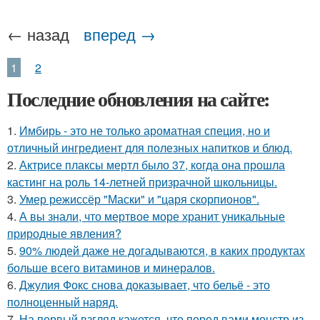
← назад
вперед →
1
2
Последние обновления на сайте:
1.
Имбирь - это не только ароматная специя, но и
отличный ингредиент для полезных напитков и блюд.
2.
Актрисе плаксы мертл было 37, когда она прошла
кастинг на роль 14-летней призрачной школьницы.
3.
Умер режиссёр "Маски" и "царя скорпионов".
4.
А вы знали, что мертвое море хранит уникальные
природные явления?
5.
90% людей даже не догадываются, в каких продуктах
больше всего витаминов и минералов.
6.
Джулия Фокс снова доказывает, что бельё - это
полноценный наряд.
7.
На первый взгляд кажется, что перед вами монстр из