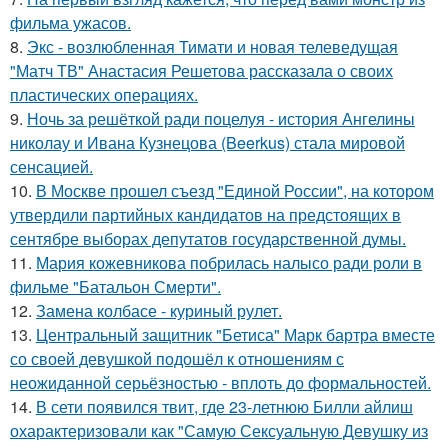
фильма ужасов.
8.
Экс - возлюбленная Тимати и новая телеведущая
"Матч ТВ" Анастасия Решетова рассказала о своих
пластических операциях.
9.
Ночь за решёткой ради поцелуя - история Ангелины
николау и Ивана Кузнецова (Beerkus) стала мировой
сенсацией.
10.
В Москве прошел съезд "Единой России", на котором
утвердили партийных кандидатов на предстоящих в
сентябре выборах депутатов государственной думы.
11.
Мария кожевникова побрилась налысо ради роли в
фильме "Батальон Смерти".
12.
Замена колбасе - куриный рулет.
13.
Центральный защитник "Бетиса" Марк бартра вместе
со своей девушкой подошёл к отношениям с
неожиданной серьёзностью - вплоть до формальностей.
14.
В сети появился твит, где 23-летнюю Билли айлиш
охарактеризовали как "Самую Сексуальную Девушку из