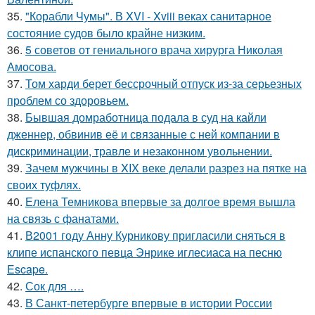
35.
"Корабли Чумы". В XVI - Xviii веках санитарное
состояние судов было крайне низким.
36.
5 советов от гениального врача хирурга Николая
Амосова.
37.
Том харди берет бессрочный отпуск из-за серьезных
проблем со здоровьем.
38.
Бывшая домработница подала в суд на кайли
дженнер, обвинив её и связанные с ней компании в
дискриминации, травле и незаконном увольнении.
39.
Зачем мужчины в XIX веке делали разрез на пятке на
своих туфлях.
40.
Елена Темникова впервые за долгое время вышла
на связь с фанатами.
41.
В2001 году Анну Курникову пригласили сняться в
клипе испанского певца Энрике иглесиаса на песню
Escape.
42.
Сок для ….
43.
В Санкт-петербурге впервые в истории России