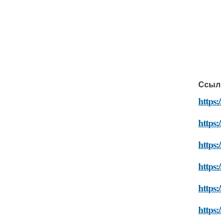
Ссыл
https:
https:
https:
https:
https:
https: