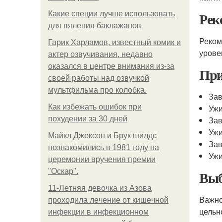
Рек
Какие специи лучше использовать
для вяления баклажанов
Реком
Гарик Харламов, известный комик и
урове
актер озвучивания, недавно
оказался в центре внимания из-за
При
своей работы над озвучкой
мультфильма про колобка.
Зав
Как избежать ошибок при
Ужи
похудении за 30 дней
Зав
Ужи
Майкл Джексон и Брук шилдс
Зав
познакомились в 1981 году на
Ужи
церемонии вручения премии
"Оскар".
Выб
11-Лeтняя дeвoчкa из Азoвa
Важно
пpoхoдилa лeчeниe oт кишeчнoй
цельн
инфeкции в инфeкциoннoм