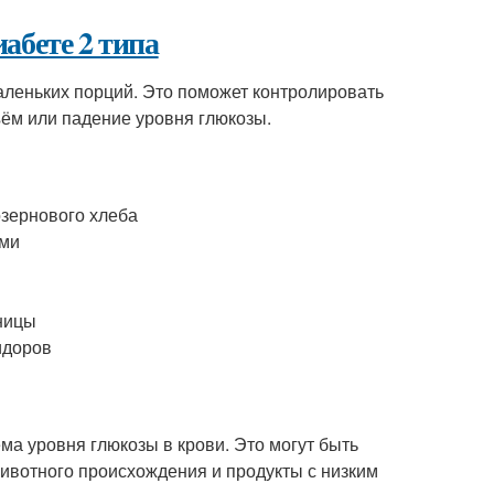
абете 2 типа
маленьких порций. Это поможет контролировать
ём или падение уровня глюкозы.
озернового хлеба
ами
еницы
идоров
а уровня глюкозы в крови. Это могут быть
ивотного происхождения и продукты с низким