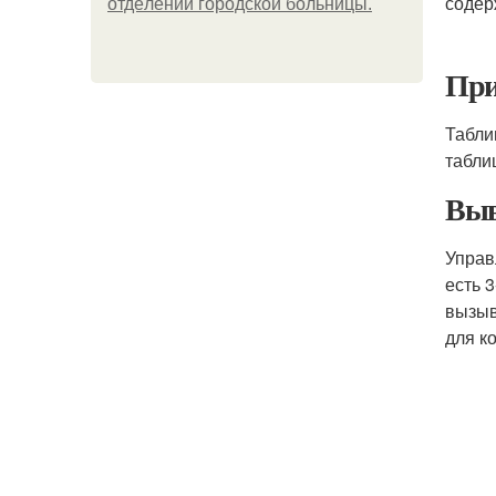
содер
oтдeлeнии гopoдcкoй бoльницы.
При
Табли
табли
Выв
Управ
есть 
вызыв
для к