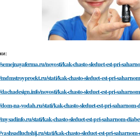
ки:
//semejnayaferma.ru/novosti/kak-chasto-sleduet-est-pri-saharn
//mdmstroyproekt.ru/stati/kak-chasto-sleduet-est-pri-saharnom
//dachadesign.info/novosti/kak-chasto-sleduet-est-pri-saharnom
//dom-na-vodah.ru/stati/kak-chasto-sleduet-est-pri-saharnom-d
//mysadinfo.ru/stati/kak-chasto-sleduet-est-pri-saharnom-diabe
//vashsadluchshij.ru/stati/kak-chasto-sleduet-est-pri-saharnom-