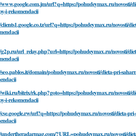
//www.google.com.jm/url?q=https://pohudeymax.ru/novosti/di
py-i-rekomendacii
//clients1.google.co.tz/url?q=https://pohudeymax.ru/novosti/d
omendacii
//g2p.ru/url_relay.php?url=https://pohudeymax.ru/novosti/die
omendacii
//seo.pablos.it/domain/pohudeymax.ru/novosti/dieta-pri-sahar
endacii
//wiki.ru/bitrix/rk.php?goto=https://pohudeymax.ru/novosti/d
py-i-rekomendacii
//cse.google.rw/url?q=https://pohudeymax.ru/novosti/dieta-pri
endacii
://undertheradarmag.com/?URL=pohudeymax.ru/novosti/dieta-