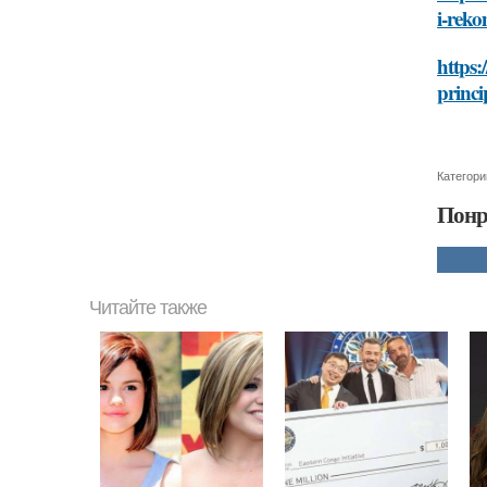
i-rek
https:
princi
Категори
Понр
Читайте также