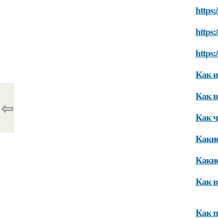
https:
https:
https:
Как и
Как в
⇦
Как ч
Какие
Какие
Как в
Как п