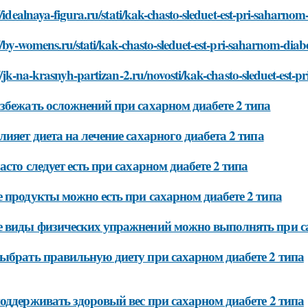
//idealnaya-figura.ru/stati/kak-chasto-sleduet-est-pri-saharnom
//by-womens.ru/stati/kak-chasto-sleduet-est-pri-saharnom-diabe
//jk-na-krasnyh-partizan-2.ru/novosti/kak-chasto-sleduet-est-p
збежать осложнений при сахарном диабете 2 типа
лияет диета на лечение сахарного диабета 2 типа
асто следует есть при сахарном диабете 2 типа
 продукты можно есть при сахарном диабете 2 типа
 виды физических упражнений можно выполнять при са
ыбрать правильную диету при сахарном диабете 2 типа
оддерживать здоровый вес при сахарном диабете 2 типа