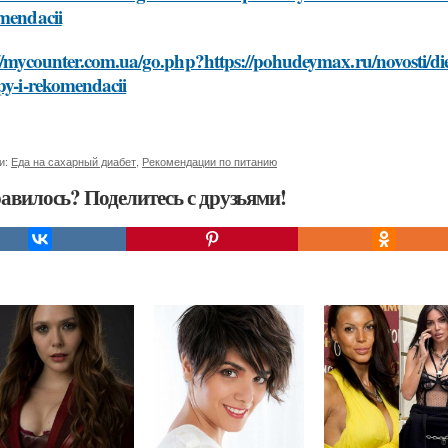
omendacii
//mycounter.com.ua/go.php?https://pohudeymax.ru/novosti/di
py-i-rekomendacii
и:
Еда на сахарный диабет
,
Рекомендации по питанию
авилось? Поделитесь с друзьями!