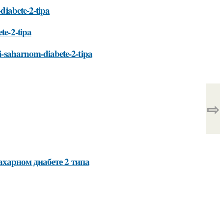
-diabete-2-tipa
te-2-tipa
ri-saharnom-diabete-2-tipa
⇨
харном диабете 2 типа