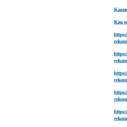
Какие
Как к
https:
rekom
https:
rekom
https:
rekom
https:
rekom
https:
rekom