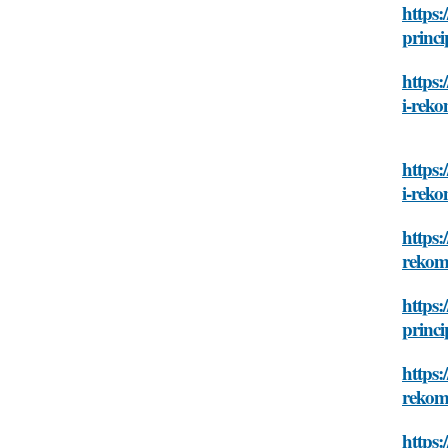
https:
princi
https:
i-rek
https:
i-rek
https:
rekom
https:
princi
https:
rekom
https