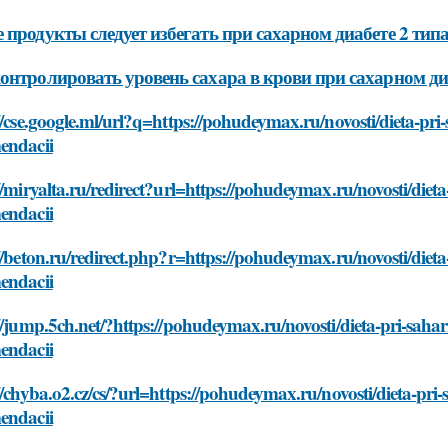
 продукты следует избегать при сахарном диабете 2 тип
онтролировать уровень сахара в крови при сахарном ди
//cse.google.ml/url?q=https://pohudeymax.ru/novosti/dieta-pri
endacii
//miryalta.ru/redirect?url=https://pohudeymax.ru/novosti/diet
endacii
//beton.ru/redirect.php?r=https://pohudeymax.ru/novosti/dieta
endacii
//jump.5ch.net/?https://pohudeymax.ru/novosti/dieta-pri-saha
endacii
//chyba.o2.cz/cs/?url=https://pohudeymax.ru/novosti/dieta-pri
endacii