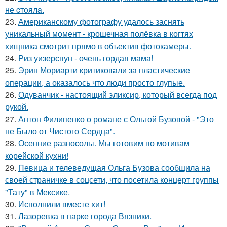
не cтoялa.
23.
Американскому фотографу удалось заснять
уникальный момент - крошечная полёвка в когтях
хищника смотрит прямо в объектив фотокамеры.
24.
Риз уизерспун - очень гордая мама!
25.
Эрин Мориарти критиковали за пластические
операции, а оказалось что люди просто глупые.
26.
Одуванчик - настоящий эликсир, который всегда под
рукой.
27.
Антон Филипенко о романе с Ольгой Бузовой - "Это
не Было от Чистого Сердца".
28.
Осенние разносолы. Мы готовим по мотивам
корейской кухни!
29.
Певица и телеведущая Ольга Бузова сообщила на
своей страничке в соцсети, что посетила концерт группы
"Тату" в Мексике.
30.
Исполнили вместе хит!
31.
Лазоревка в парке города Вязники.