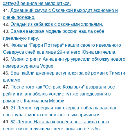
хэтэуэй решила не мелочиться.
41.
Домашний смузи с Овсянкой выходит экономно и
очень полезно.
42.
Оладьи из кабачков с овсяными хлопьями.
43.
Самая высокая модель россии нашла себе
идеальную пару.
44.
Фанаты "Гарри Поттера" нашли своего идеального
Северуса снейпа в лице 29-летнего Юэна митчелла.
45.
Мэрил стрип и Анна винтур украсили обложку нового
номера журнала Vogue.
46.
Брат кайли дженнер вступился за её роман с Тимоти
шаламе.
47.
После того как "Острые Козырьки" взорвали все
рейтинги, аннабелль уоллис тут же заподозрили в
романе с Киллианом Мерфи.
48.
21-Летняя турецкая тиктокерша кюбра карааслан
прыгнула с моста по неизвестным причинам.
49.
52-Летняя Наташа королёва выставила свою
невестку не в лучшем свете, показав её зубы.