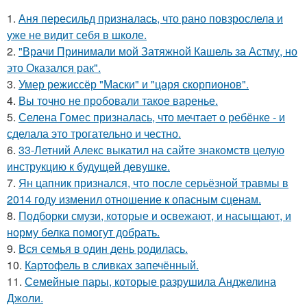
1.
Аня пересильд призналась, что рано повзрослела и
уже не видит себя в школе.
2.
"Врачи Принимали мой Затяжной Кашель за Астму, но
это Оказался рак".
3.
Умер режиссёр "Маски" и "царя скорпионов".
4.
Вы точно не пробовали такое варенье.
5.
Селена Гомес призналась, что мечтает о ребёнке - и
сделала это трогательно и честно.
6.
33-Летний Алекс выкатил на сайте знакомств целую
инструкцию к будущей девушке.
7.
Ян цапник признался, что после серьёзной травмы в
2014 году изменил отношение к опасным сценам.
8.
Подборки смузи, которые и освежают, и насыщают, и
норму белка помогут добрать.
9.
Вся семья в один день родилась.
10.
Картофель в сливках запечённый.
11.
Семейные пары, которые разрушила Анджелина
Джоли.