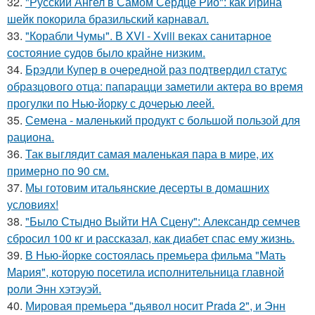
32.
"Русский Ангел в Самом Сердце Рио": как Ирина
шейк покорила бразильский карнавал.
33.
"Корабли Чумы". В XVI - Xviii веках санитарное
состояние судов было крайне низким.
34.
Брэдли Купер в очередной раз подтвердил статус
образцового отца: папарацци заметили актера во время
прогулки по Нью-йорку с дочерью леей.
35.
Семена - маленький продукт с большой пользой для
рациона.
36.
Так выглядит самая маленькая пара в мире, их
примерно по 90 см.
37.
Мы готовим итальянские десерты в домашних
условиях!
38.
"Было Стыдно Выйти НА Сцену": Александр семчев
сбросил 100 кг и рассказал, как диабет спас ему жизнь.
39.
В Нью-йорке состоялась премьера фильма "Мать
Мария", которую посетила исполнительница главной
роли Энн хэтэуэй.
40.
Мировая премьера "дьявол носит Prada 2", и Энн