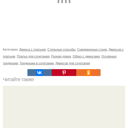
Категории:
Джинса с платьем
,
Стильные способы
,
Современные стили
,
Джинсов с
платьем
,
Платье для сочетания
,
Разная длина
,
Образ с джинсами
,
Основные
тенденции
,
Тенденции в сочетании
,
Джинсов для сочетания
Читайте также