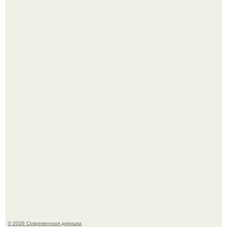
Платье, которое до сих пор вызывает споры спустя годы.
Бывшая актриса для самых взрослых амаранта Хэнк
стала сенатором в Колумбии.
© 2026 Современная девушка