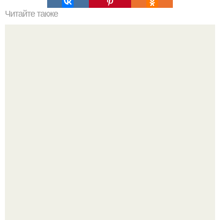
Читайте также
Меню ПП на 1200 ккал в день на неделю простое меню.
ПП Меню на неделю
Ольга Дроздова поделилась очень личной историей, о