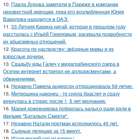
10.
Павла Дурова заметили в Париже в компании
неизвестной девушки, пока его возлюбленная Юлия
Вавилова находится в ОАЭ.
11.
33-Летняя Карина нигай, которая в прошлом году
рассталась с Ильёй Гореловым, раскрыла подробности
их абьюзивных отношений.
12.
Красота по наследству: звёздные мамы и их
взрослые дочери.
13.
Свадьбу иды Галич у мидаграбинского озера в
Осетии интернет встретил не аплодисментами, а
обвинениями.
14.
Недавно Памела андерсон отпраздновала 59-летие.
15.
Митрошина наконец - то сняла браслет и сразу
вернулась в сторис после 1, 5 лет молчания.
16.
Мария кожевникова побрилась налысо ради роли в
фильме "Батальон Смерти".
17.
Недавно Натали портман исполнилось 45 лет.
18.
Сырные лепешки за 15 минут.
19.
Итальянский суп из курицы.