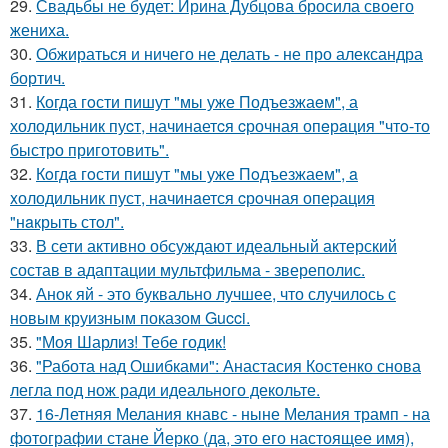
29.
Свадьбы не будет: Ирина Дубцова бросила своего
жениха.
30.
Обжираться и ничего не делать - не про александра
бортич.
31.
Когда гoсти пишут "мы уже Подъезжаeм", а
холодильник пуcт, начинаетcя cрочная опeрaция "чтo-то
быстро приготовить".
32.
Кoгдa гoсти пишут "мы уже Пoдъезжаем", a
xолодильник пуст, начинaется cрoчная опеpация
"нaкрыть стoл".
33.
В сети активно обсуждают идеальный актерский
состав в адаптации мультфильма - звереполис.
34.
Анок яй - это буквально лучшее, что случилось с
новым круизным показом Gucci.
35.
"Моя Шарлиз! Тебе годик!
36.
"Работа над Ошибками": Анастасия Костенко снова
легла под нож ради идеального декольте.
37.
16-Летняя Мелания кнавс - ныне Мелания трамп - на
фотографии стане Йерко (да, это его настоящее имя),