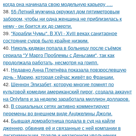
когда она начинала свою модельную карьеру ….
38.
55-Летний мужчина окружил дом пятиметровым
забором, чтобы ни одна женщина не приблизилась к
нему - он боится их до смерти.
39.
"Корабли Чумы". В XVI - Xviii веках санитарное
состояние судов было крайне низким.
40.
Николь кидман попала в больницу после съёмок
сериала "У Марго Проблемы с Деньгами", так как
продолжала работать, несмотря на грипп.
41.
Недавно Анна Плетнёва показала повзрослевшую
дочь - Марию, которая сейчас живёт во Франции.
42.
Шеннон Элизабет, которую многие помнят по
культовой комедии американский пирог, создала аккаунт
на Onlyfans и за неделю заработала миллион долларов.
43.
В социальных сетях активно комментируют
перемены во внешнем виде Анджелины Джоли.
44.
Бывшая домработница подала в суд на кайли
дженнер, обвинив её и связанные с ней компании в
дискриминации, травле и незаконном увольнении.