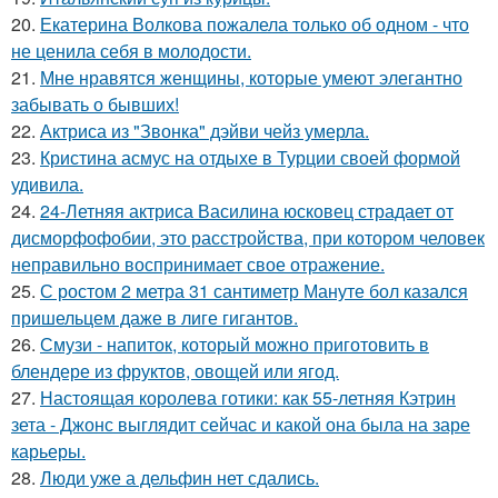
20.
Екатерина Волкова пожалела только об одном - что
не ценила себя в молодости.
21.
Мне нравятся женщины, которые умеют элегантно
забывать о бывших!
22.
Актриса из "Звонка" дэйви чейз умерла.
23.
Кристина асмус на отдыхе в Турции своей формой
удивила.
24.
24-Летняя актриса Василина юсковец страдает от
дисморфофобии, это расстройства, при котором человек
неправильно воспринимает свое отражение.
25.
С ростом 2 метра 31 сантиметр Мануте бол казался
пришельцем даже в лиге гигантов.
26.
Смузи - напиток, который можно приготовить в
блендере из фруктов, овощей или ягод.
27.
Настоящая королева готики: как 55-летняя Кэтрин
зета - Джонс выглядит сейчас и какой она была на заре
карьеры.
28.
Люди уже а дельфин нет сдались.