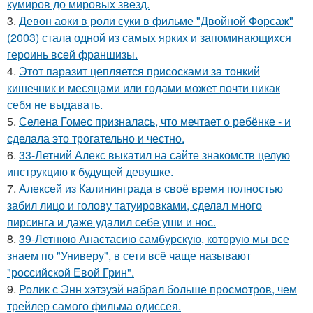
кумиров до мировых звезд.
3.
Девон аоки в роли суки в фильме "Двойной Форсаж"
(2003) стала одной из самых ярких и запоминающихся
героинь всей франшизы.
4.
Этот паразит цепляется присосками за тонкий
кишечник и месяцами или годами может почти никак
себя не выдавать.
5.
Селена Гомес призналась, что мечтает о ребёнке - и
сделала это трогательно и честно.
6.
33-Летний Алекс выкатил на сайте знакомств целую
инструкцию к будущей девушке.
7.
Алексей из Калининграда в своё время полностью
забил лицо и голову татуировками, сделал много
пирсинга и даже удалил себе уши и нос.
8.
39-Летнюю Анастасию самбурскую, которую мы все
знаем по "Универу", в сети всё чаще называют
"российской Евой Грин".
9.
Ролик с Энн хэтэуэй набрал больше просмотров, чем
трейлер самого фильма одиссея.