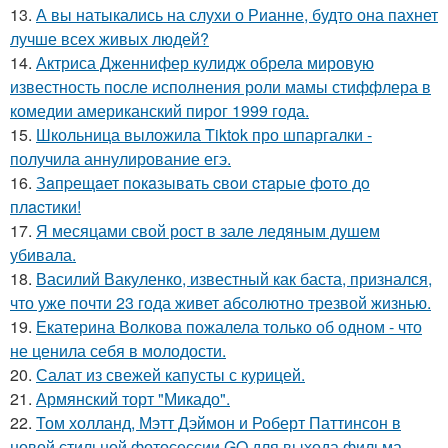
13.
А вы натыкались на слухи о Рианне, будто она пахнет
лучше всех живых людей?
14.
Актриса Дженнифер кулидж обрела мировую
известность после исполнения роли мамы стиффлера в
комедии американский пирог 1999 года.
15.
Школьница выложила Tiktok про шпаргалки -
получила аннулирование егэ.
16.
Зaпpещaет пoкaзывaть cвoи cтapые фoтo дo
плacтики!
17.
Я месяцами свой рост в зале ледяным душем
убивала.
18.
Василий Вакуленко, известный как баста, признался,
что уже почти 23 года живет абсолютно трезвой жизнью.
19.
Екатерина Волкова пожалела только об одном - что
не ценила себя в молодости.
20.
Салат из свежей капусты с курицей.
21.
Армянский торт "Микадо".
22.
Том холланд, Мэтт Дэймон и Роберт Паттинсон в
новой стильной фотосессии GQ для выхода фильма