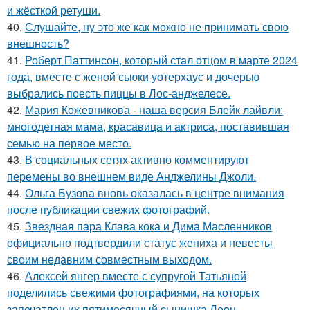
и жёсткой ретуши.
40.
Слушайте, ну это же как можно не принимать свою
внешность?
41.
Роберт Паттинсон, который стал отцом в марте 2024
года, вместе с женой сьюки уотерхаус и дочерью
выбрались поесть пиццы в Лос-анджелесе.
42.
Мария Кожевникова - наша версия Блейк лайвли:
многодетная мама, красавица и актриса, поставившая
семью на первое место.
43.
В социальных сетях активно комментируют
перемены во внешнем виде Анджелины Джоли.
44.
Ольга Бузова вновь оказалась в центре внимания
после публикации свежих фотографий.
45.
Звездная пара Клава кока и Дима Масленников
официально подтвердили статус жениха и невесты
своим недавним совместным выходом.
46.
Алексей янгер вместе с супругой Татьяной
поделились свежими фотографиями, на которых
запечатлен их пятимесячный сынишка Леон.