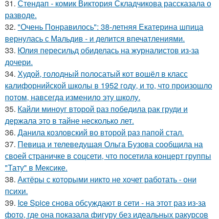
31.
Стендап - комик Виктория Складчикова рассказала о
разводе.
32.
"Очень Понравилось": 38-летняя Екатерина шпица
вернулась с Мальдив - и делится впечатлениями.
33.
Юлия пересильд обиделась на журналистов из-за
дочери.
34.
Худой, голодный полосатый кот вошёл в класс
калифорнийской школы в 1952 году, и то, что произошло
потом, навсегда изменило эту школу.
35.
Кайли миноуг второй раз победила рак груди и
держала это в тайне несколько лет.
36.
Данила козловский во второй раз папой стал.
37.
Певица и телеведущая Ольга Бузова сообщила на
своей страничке в соцсети, что посетила концерт группы
"Тату" в Мексике.
38.
Актёры с которыми никто не хочет работать - они
психи.
39.
Ice Spice снова обсуждают в сети - на этот раз из-за
фото, где она показала фигуру без идеальных ракурсов