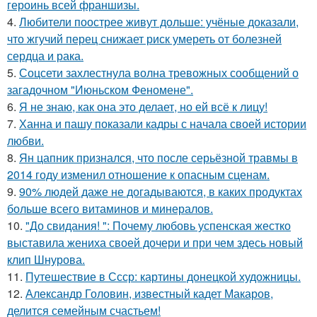
героинь всей франшизы.
4.
Любители поострее живут дольше: учёные доказали,
что жгучий перец снижает риск умереть от болезней
сердца и рака.
5.
Соцсети захлестнула волна тревожных сообщений о
загадочном "Июньском Феномене".
6.
Я не знаю, как она это делает, но ей всё к лицу!
7.
Ханна и пашу показали кадры с начала своей истории
любви.
8.
Ян цапник признался, что после серьёзной травмы в
2014 году изменил отношение к опасным сценам.
9.
90% людей даже не догадываются, в каких продуктах
больше всего витаминов и минералов.
10.
"До свидания! ": Почему любовь успенская жестко
выставила жениха своей дочери и при чем здесь новый
клип Шнурова.
11.
Путешествие в Ссср: картины донецкой художницы.
12.
Александр Головин, известный кадет Макаров,
делится семейным счастьем!