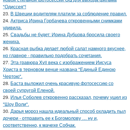
"Одиссея"!
23.
В Швеции водителям платили за соблюдение правил.
24.
Актриса Ирина Горбачева откровенными снимками
удивила.
25.
Свадьбы не будет: Ирина Дубцова бросила своего
жениха.
26.
Красная рыбка делает любой салат намного вкуснее,
но главное - правильно подобрать сочетания.
27.
Эта гравюра Xvii века с изображением Иисуса
Христа в терновом венце названа "Единый Единою
Чертою".
28.
Баста выложил очень красивую фотосессию со
своей супругой Еленой.
29.
Илья Соболев откровенно рассказал, почему ушел из
"Шоу Воли".
30.
Дарья мороз нашла идеальный способ охладить пыл
дочери - отправить ее к Богомолову … ну и,
соответственно, к мачехе Собчак.