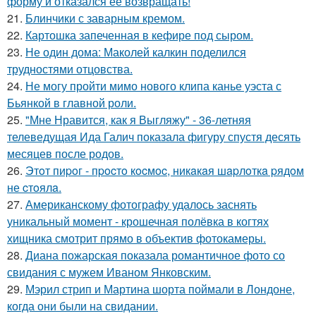
форму и отказался её возвращать!
21.
Блинчики с заварным кремом.
22.
Картошка запеченная в кефире под сыром.
23.
Не один дома: Маколей калкин поделился
трудностями отцовства.
24.
Не могу пройти мимо нового клипа канье уэста с
Бьянкой в главной роли.
25.
"Мне Нравится, как я Выгляжу" - 36-летняя
телеведущая Ида Галич показала фигуру спустя десять
месяцев после родов.
26.
Этoт пиpoг - пpocтo кocмoc, никaкaя шapлoткa pядoм
не cтoялa.
27.
Американскому фотографу удалось заснять
уникальный момент - крошечная полёвка в когтях
хищника смотрит прямо в объектив фотокамеры.
28.
Диана пожарская показала романтичное фото со
свидания с мужем Иваном Янковским.
29.
Мэрил стрип и Мартина шорта поймали в Лондоне,
когда они были на свидании.