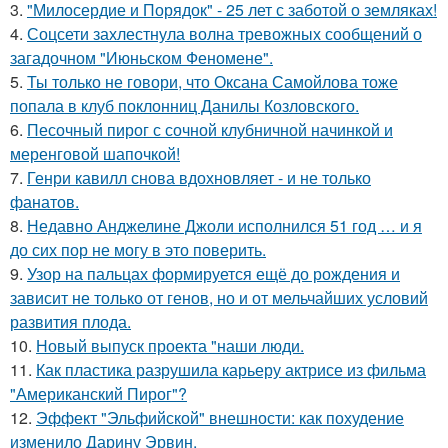
3.
"Милосердие и Порядок" - 25 лет с заботой о земляках!
4.
Соцсети захлестнула волна тревожных сообщений о
загадочном "Июньском Феномене".
5.
Ты только не говори, что Оксана Самойлова тоже
попала в клуб поклонниц Данилы Козловского.
6.
Песочный пирог с сочной клубничной начинкой и
меренговой шапочкой!
7.
Генри кавилл снова вдохновляет - и не только
фанатов.
8.
Недавно Анджелине Джоли исполнился 51 год … и я
до сих пор не могу в это поверить.
9.
Узор на пальцах формируется ещё до рождения и
зависит не только от генов, но и от мельчайших условий
развития плода.
10.
Новый выпуск проекта "наши люди.
11.
Как пластика разрушила карьеру актрисе из фильма
"Американский Пирог"?
12.
Эффект "Эльфийской" внешности: как похудение
изменило Дарину Эрвин.