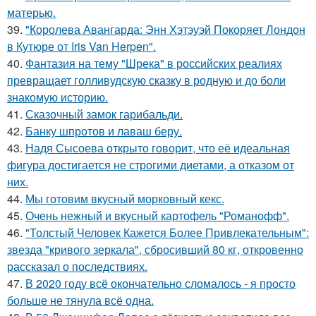
матерью.
39.
"Королева Авангарда: Энн Хэтэуэй Покоряет Лондон
в Кутюре от Iris Van Herpen".
40.
Фантазия на тему "Шрека" в российских реалиях
превращает голливудскую сказку в родную и до боли
знакомую историю.
41.
Сказочный замок гарибальди.
42.
Банку шпротов и лаваш беру.
43.
Надя Сысоева открыто говорит, что её идеальная
фигура достигается не строгими диетами, а отказом от
них.
44.
Мы готовим вкусный морковный кекс.
45.
Очень нежный и вкусный картофель "Романофф".
46.
"Толстый Человек Кажется Более Привлекательным":
звезда "кривого зеркала", сбросивший 80 кг, откровенно
рассказал о последствиях.
47.
В 2020 году всё окончательно сломалось - я просто
больше не тянула всё одна.