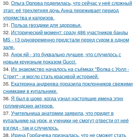
30.
Ольга Орлова поделилась, что сейчас у неё сложный
этап: её трехлетняя дочь Анна переживает период
упрямства и капризов.
31.
Польза гвоздики для здоровья.
32.
Исторический момент: сразу 486 участников банды
MS - 13 одновременно предстали перед судом в одном
зале.
33.
Анок яй - это буквально лучшее, что случилось с
новым круизным показом Gucci.
34.
Их знакомство началось на съёмках "Волка с Уолл -
Стрит" - и могло стать красивой историей.
35.
Екатерина андреева поразила поклонников свежими
снимками в купальнике.
36.
Я был в шоке, когда узнал настоящие имена этих
голливудских актеров.
37.
Учительница анатомии заявила, что придет в
купальнике на урок, и ученики не смогут отвести от неё
взгляд - так и случилось.
38.
Ирина Горбачева призналась, что не сможет стать