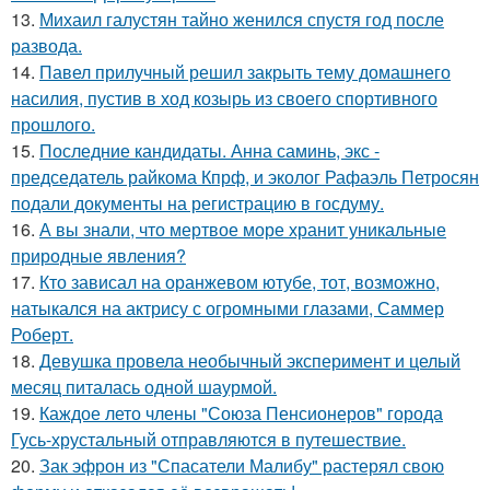
13.
Михаил галустян тайно женился спустя год после
развода.
14.
Павел прилучный решил закрыть тему домашнего
насилия, пустив в ход козырь из своего спортивного
прошлого.
15.
Последние кандидаты. Анна саминь, экс -
председатель райкома Кпрф, и эколог Рафаэль Петросян
подали документы на регистрацию в госдуму.
16.
А вы знали, что мертвое море хранит уникальные
природные явления?
17.
Кто зависал на оранжевом ютубе, тот, возможно,
натыкался на актрису с огромными глазами, Саммер
Роберт.
18.
Девушка провела необычный эксперимент и целый
месяц питалась одной шаурмой.
19.
Каждое лето члены "Союза Пенсионеров" города
Гусь-хрустальный отправляются в путешествие.
20.
Зак эфрон из "Спасатели Малибу" растерял свою